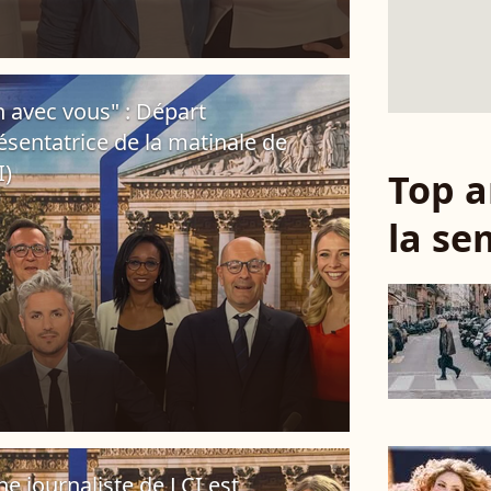
n avec vous" : Départ
sentatrice de la matinale de
I)
Top a
la se
Une journaliste de LCI est