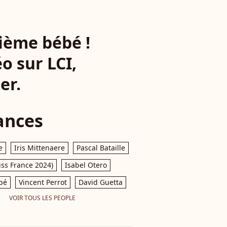
ième bébé !
o sur LCI,
er.
ances
e
Iris Mittenaere
Pascal Bataille
iss France 2024)
Isabel Otero
pé
Vincent Perrot
David Guetta
VOIR TOUS LES PEOPLE