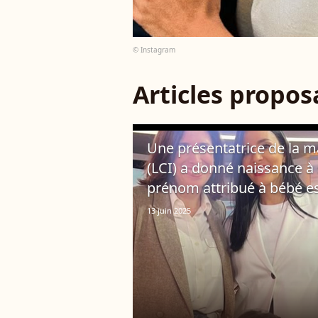
© Instagram
Articles propo
Une présentatrice de la m
(LCI) a donné naissance à
prénom attribué à bébé e
13 juin 2025