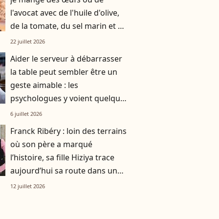
l'avocat avec de l'huile d'olive,
de la tomate, du sel marin et un
smoothie"
22 juillet 2026
Aider le serveur à débarrasser
la table peut sembler être un
geste aimable : les
psychologues y voient quelque
chose de bien plus profond.
6 juillet 2026
Franck Ribéry : loin des terrains
où son père a marqué
l’histoire, sa fille Hiziya trace
aujourd’hui sa route dans un
tout autre univers
12 juillet 2026