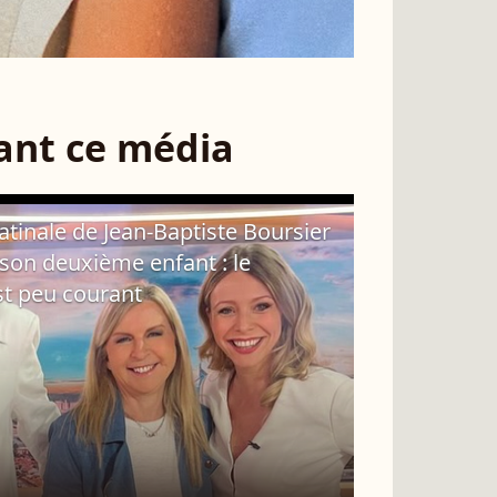
sant ce média
atinale de Jean-Baptiste Boursier
 son deuxième enfant : le
st peu courant