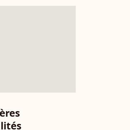
ères
lités