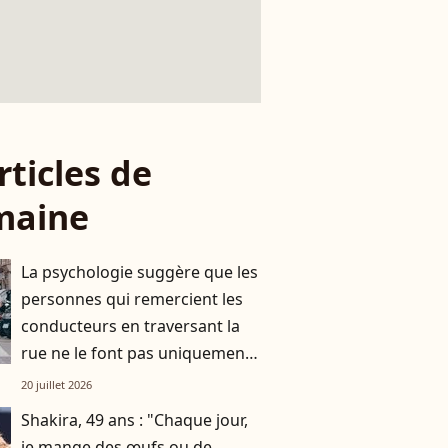
rticles de
maine
La psychologie suggère que les
personnes qui remercient les
conducteurs en traversant la
rue ne le font pas uniquement
par gratitude
20 juillet 2026
Shakira, 49 ans : "Chaque jour,
je mange des œufs ou de