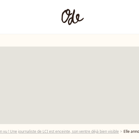
ien vu ! Une journaliste de LCI est enceinte, son ventre déjà bien visible
Elle annonce être ence