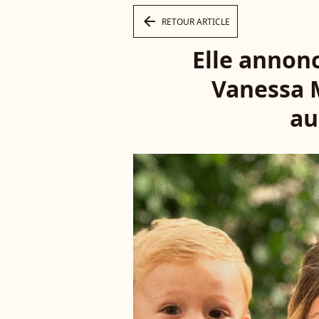
arrow_left
RETOUR ARTICLE
Elle annon
Vanessa M
au