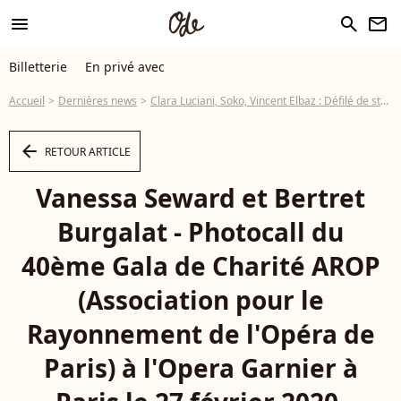
menu
search
newsletter
Billetterie
En privé avec
Accueil
Dernières news
Clara Luciani, Soko, Vincent Elbaz : Défilé de stars au gala de l'Opéra de Paris
arrow_left
RETOUR ARTICLE
Vanessa Seward et Bertret
Burgalat - Photocall du
40ème Gala de Charité AROP
(Association pour le
Rayonnement de l'Opéra de
Paris) à l'Opera Garnier à