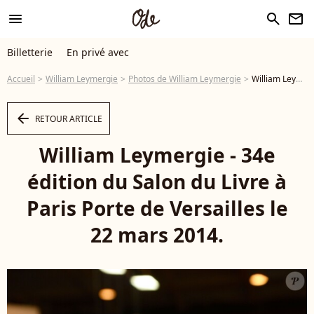
menu
search
newsletter
Billetterie
En privé avec
Accueil
William Leymergie
Photos de William Leymergie
William Leymergie - 34e édition du Salon du Livre à Paris Porte de Versailles le 22 mars 2014. - Photo
arrow_left
RETOUR ARTICLE
William Leymergie - 34e
édition du Salon du Livre à
Paris Porte de Versailles le
22 mars 2014.