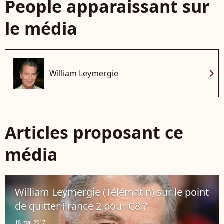
People apparaissant sur
le média
chevron_right
William Leymergie
Articles proposant ce
média
William Leymergie (Télématin) sur le point
de quitter France 2 pour C8 ?
18 mai 2017