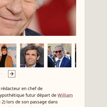
rrow_left
arrow_right
, rédacteur en chef de
hypothétique futur départ de
William
 2) lors de son passage dans