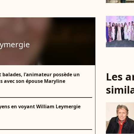
eymergie
Les a
et balades, l'animateur possède un
uis avec son épouse Maryline
simil
oyens en voyant William Leymergie