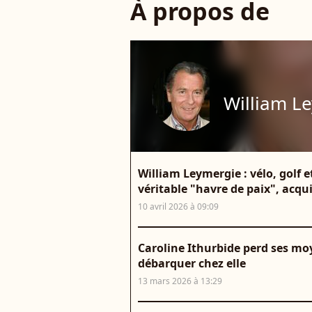
À propos de
William L
William Leymergie : vélo, golf 
véritable "havre de paix", acq
10 avril 2026 à 09:09
Caroline Ithurbide perd ses m
débarquer chez elle
13 mars 2026 à 13:29