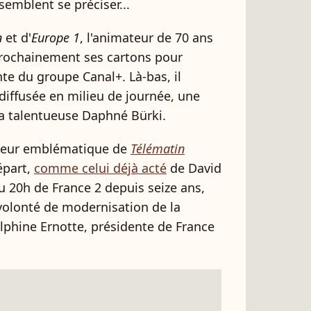
emblent se préciser...
n
et d'
Europe 1
, l'animateur de 70 ans
 prochainement ses cartons pour
te du groupe Canal+. Là-bas, il
 diffusée en milieu de journée, une
la talentueuse Daphné Bürki.
ateur emblématique de
Télématin
épart,
comme celui déjà acté
de David
 du 20h de France 2 depuis seize ans,
volonté de modernisation de la
lphine Ernotte, présidente de France