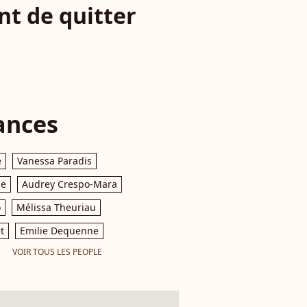
nt de quitter
ances
e
Vanessa Paradis
le
Audrey Crespo-Mara
o
Mélissa Theuriau
t
Emilie Dequenne
VOIR TOUS LES PEOPLE