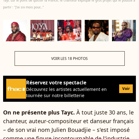
Tayc sur le point de quitter la France, le chanteur explique le gros projet qui le pousse à
partir : "J’ai six mois pour…"
VOIR LES 18 PHOTOS
Réservez votre spectacle
Voir
Découvrez les artistes actuellement en
tournée sur notre billetterie
On ne présente plus Tayc.
À tout juste 30 ans, le
chanteur, auteur-compositeur et danseur français
– de son vrai nom Julien Bouadjie – s'est imposé
comme une figure incontournable de l'industrie