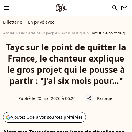
menu
search
newsletter
Billetterie
En privé avec
Accueil
Dernières news people
Actus Musique
Tayc sur le point de quitter la France, le chanteur explique le gros projet qui le pousse à partir : "J’ai six mois pour…"
Tayc sur le point de quitter la
France, le chanteur explique
le gros projet qui le pousse à
partir : "J’ai six mois pour…"
Publié le 20 mai 2026 à 06:24
Partager
share
Ajoutez Ode à vos sources préférées