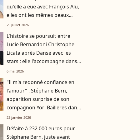
qu'elle a eue avec François Alu,
elles ont les mêmes beaux
cheveux châtains
29 juillet 2026
L'histoire se poursuit entre
Lucie Bernardoni Christophe
Licata après Danse avec les
stars : elle l'accompagne dans
une nouvelle aventure
6 mai 2026
"Il m'a redonné confiance en
l'amour" : Stéphane Bern,
apparition surprise de son
compagnon Yori Bailleres dans
Danse avec les stars
23 janvier 2026
Défaite à 232 000 euros pour
Stéphane Bern, juste avant