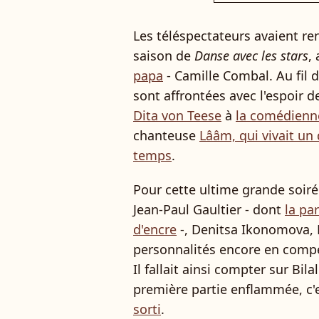
Les téléspectateurs avaient ren
saison de
Danse avec les stars
,
papa
- Camille Combal. Au fil 
sont affrontées avec l'espoir 
Dita von Teese
à
la comédienn
chanteuse
Lââm, qui vivait u
temps
.
Pour cette ultime grande soir
Jean-Paul Gaultier - dont
la pa
d'encre
-, Denitsa Ikonomova, F
personnalités encore en compé
Il fallait ainsi compter sur Bi
première partie enflammée, c
sorti
.