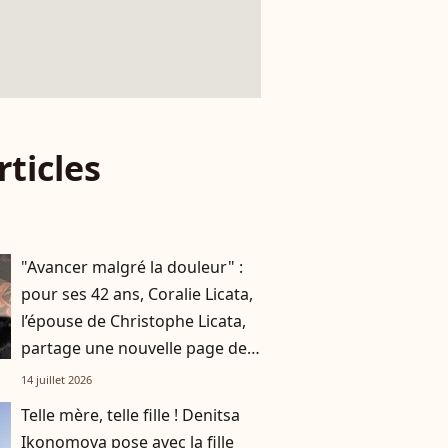
rticles
"Avancer malgré la douleur" :
pour ses 42 ans, Coralie Licata,
l’épouse de Christophe Licata,
partage une nouvelle page de
son histoire
14 juillet 2026
Telle mère, telle fille ! Denitsa
Ikonomova pose avec la fille