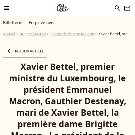
menu
search
newsletter
Billetterie
En privé avec
Accueil
Brigitte Macron
Photos de Brigitte Macron
Xavier Bettel, premier ministre du Luxembourg, le président Emmanuel Macron, Gauthier Destenay, mari de Xavier Bettel, la première dame Brigitte Macron - Le président de la République et sa femme accueillent le président du conseil européen et le premier ministre du Luxembourg au palais de l'Elysée à Paris le 10 janvier 2020. © Hamilton / Pool / Bestimage - Photo
arrow_left
RETOUR ARTICLE
Xavier Bettel, premier
ministre du Luxembourg, le
président Emmanuel
Macron, Gauthier Destenay,
mari de Xavier Bettel, la
première dame Brigitte