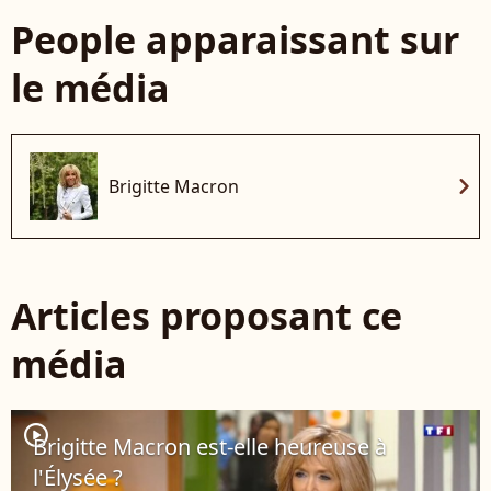
People apparaissant sur
le média
chevron_right
Brigitte Macron
Articles proposant ce
média
player2
Brigitte Macron est-elle heureuse à
l'Élysée ?