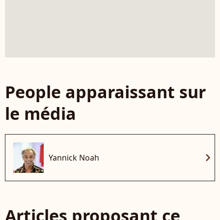
People apparaissant sur
le média
chevron_right
Yannick Noah
Articles proposant ce