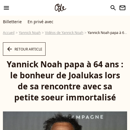
menu
search
newsletter
Billetterie
En privé avec
Accueil
Yannick Noah
Vidéos de Yannick Noah
Yannick Noah papa à 64 ans : le bonheur de Joalukas lors de sa rencontre avec sa petite soeur immortalisé - Vidéo
arrow_left
RETOUR ARTICLE
Yannick Noah papa à 64 ans :
le bonheur de Joalukas lors
de sa rencontre avec sa
petite soeur immortalisé