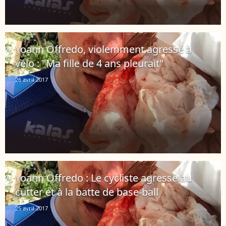
Yoann Offredo, violemment agressé à
vélo : "Ma fille de 4 ans pleurait"
26 avril 2017
Yoann Offredo : Le cycliste agressé au
cutter et à la batte de base-ball
25 avril 2017