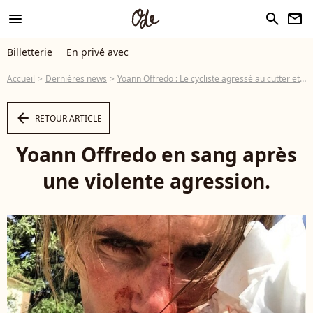
menu
search
newsletter
Billetterie
En privé avec
Accueil
Dernières news
Yoann Offredo : Le cycliste agressé au cutter et à la batte de base-ball
arrow_left
RETOUR ARTICLE
Yoann Offredo en sang après
une violente agression.