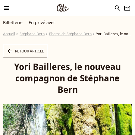
menu
search
newsletter
Billetterie
En privé avec
Accueil
Stéphane Bern
Photos de Stéphane Bern
Yori Bailleres, le nouveau compagnon de Stéphane Bern - Photo
arrow_left
RETOUR ARTICLE
Yori Bailleres, le nouveau
compagnon de Stéphane
Bern