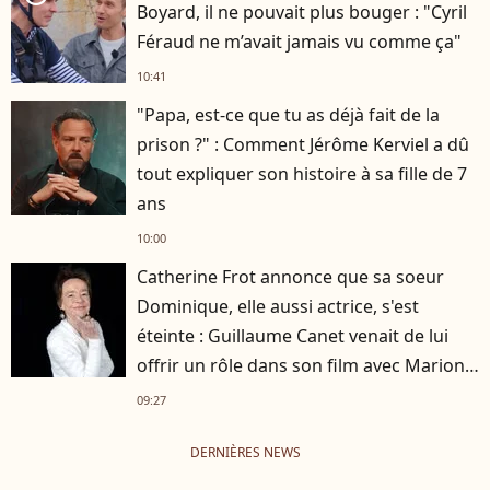
Boyard, il ne pouvait plus bouger : "Cyril
Féraud ne m’avait jamais vu comme ça"
10:41
"Papa, est-ce que tu as déjà fait de la
prison ?" : Comment Jérôme Kerviel a dû
tout expliquer son histoire à sa fille de 7
ans
10:00
Catherine Frot annonce que sa soeur
Dominique, elle aussi actrice, s'est
éteinte : Guillaume Canet venait de lui
offrir un rôle dans son film avec Marion
Cotillard
09:27
DERNIÈRES NEWS