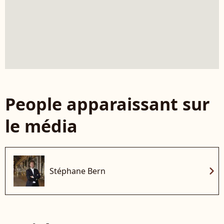
People apparaissant sur
le média
chevron_right
Stéphane Bern