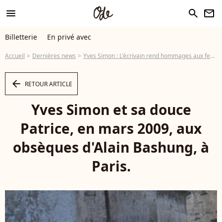
menu
search
newsletter
Billetterie
En privé avec
Accueil
Dernières news
Yves Simon : L'écrivain rend hommages aux femmes... et à leur compagnie !
arrow_left
RETOUR ARTICLE
Yves Simon et sa douce
Patrice, en mars 2009, aux
obsèques d'Alain Bashung, à
Paris.