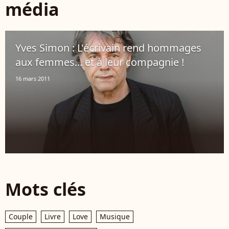
média
Yves Simon : L'écrivain rend hommages
aux femmes... et à leur compagnie !
16 mars 2011
Mots clés
Couple
Livre
Love
Musique