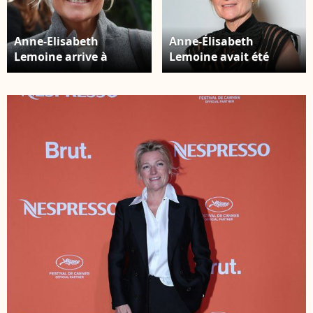
Anne-Elisabeth
Anne-Élisabeth
Lemoine arrive à
Lemoine avait été
l'enregistrement de
approchée par France
l'émission "Vivement
Télévisions pour
Dimanche", présentée
prendre les
par M.Drucker et
commandes de
diffusée sur France 3 le
Télématin à la rentrée.
19 novembre, au
Anne Elisabeth
Studio Gabriel à Paris,
Lemoine au photocall
le 31 octobre 2023. ©
du dîner L'Oréal Paris
Christophe Clovis /
en l'honneur des
Bestimage
femmes du cinéma lors
du 78ème Festival
International du Film
de Cannes. © Lionel
Urman/Bestimage