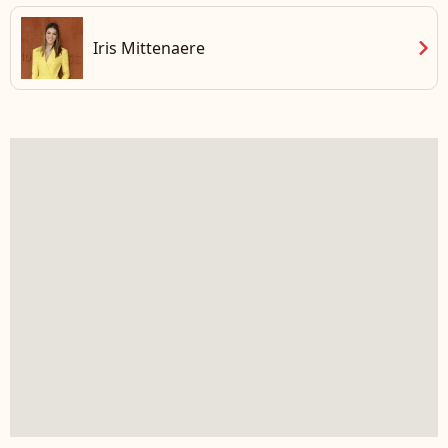
chevron_right
Iris Mittenaere