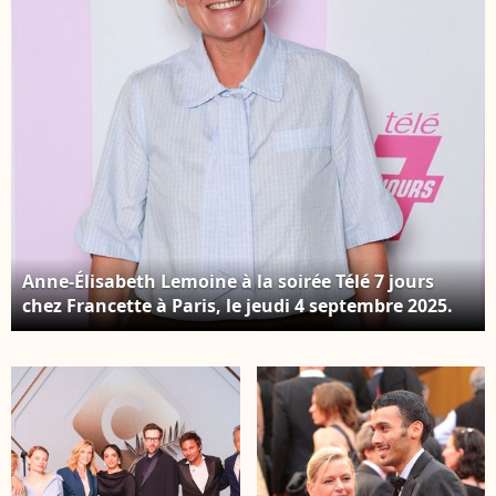
Lemoine sur le plateau
le plateau de
de l'émission "C à
l'émission "C à vous"
vous" lors du 79ème
lors du 79ème Festival
Festival International
International du Film
du Film de Cannes le 14
de Cannes le 14 mai
mai 2026. Crédit Jack
2026. Crédit Jack
Tribeca / Bestimage
Tribeca / Bestimage
Anne-Élisabeth Lemoine à la soirée Télé 7 jours
chez Francette à Paris, le jeudi 4 septembre 2025.
Crédit Christophe Aubert via Bestimage