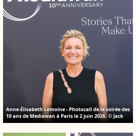
Cannes, à Cannes, en
Lemoine, Daphné
France, le 17 mai 2025.
Burki - Soirée sur la
Photo de Julien
plage Magnum lors du
Reynaud/Aps-
76ème Festival
Medias/Abaca
International du Film
de Cannes. © Cannes
Magnum/Jeremy
Melloul/Bestimage
Anne-Élisabeth Lemoine - Photocall de la soirée des
10 ans de Mediawan à Paris le 2 juin 2026. © Jack
Tribeca / Bestimage