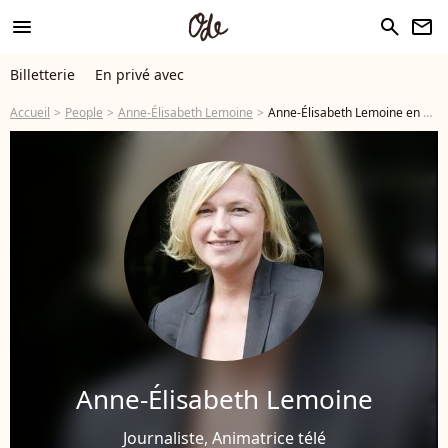
menu
search
newsletter
Billetterie
En privé avec
Accueil
People
Anne-Élisabeth Lemoine
Anne-Élisabeth Lemoine en photos
Anne-Élisabeth Lemoine
Journaliste, Animatrice télé