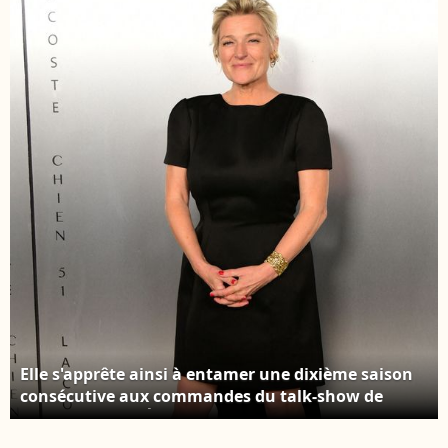
Festival International
son équilibre entre vie
du Film de Cannes le 14
professionnelle et vie
mai 2026. © Jack
familiale. Bertrand
Tribeca / Bestimage
Chameroy et Anne-
Elisabeth Lemoine sur
le plateau de
l'émission "C à vous"
lors du 78ème Festival
International du Film
de Cannes le 17 mai
2025. © Jack Tribeca /
Bestimage
Elle s'apprête ainsi à entamer une dixième saison
consécutive aux commandes du talk-show de
France 5. Anne-Élisabeth Lemoine au photocall de
la soirée Lacoste X Chien 51 au club Silencio en