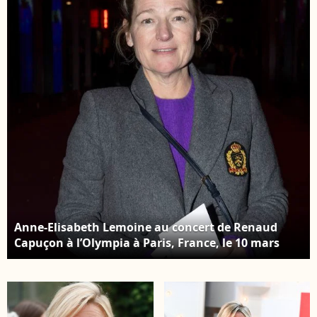
Anne-Elisabeth
le 14 mai 2024. ©
Lemoine, Pierre
Borde-Jacovides-
Lescure au photocall
Moreau / Bestimage
du dîner d'ouverture
du 77ème Festival
International du Film
de Cannes, au Carlton,
le 14 mai 2024. ©
Borde-Jacovides-
Moreau / Bestimage
Anne-Elisabeth Lemoine au concert de Renaud
Capuçon à l’Olympia à Paris, France, le 10 mars
2024. © Moreau-Tribeca/Bestimage