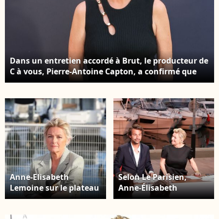
Dans un entretien accordé à Brut, le producteur de
C à vous, Pierre-Antoine Capton, a confirmé que
cette proposition lui avait bien été faite. Anne-
Élisabeth Lemoine au photocall de la soirée des 10
ans de Mediawan à Paris, le 2 juin 2026. © Jack
Tribeca / Bestimage
Anne-Elisabeth
Selon Le Parisien,
Lemoine sur le plateau
Anne-Élisabeth
de l'émission "C à
Lemoine aurait
vous" lors du 79ème
notamment privilégié