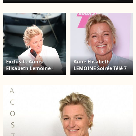
International du Film de Cannes le 14 mai 2026. ©
Jack Tribeca / Bestimage
Exclusif - Anne-
Anne Elisabeth
Elisabeth Lemoine -
LEMOINE Soirée Télé 7
Plateau de l'émission
jours Chez Francette à
"C à vous" lors du
Paris, jeudi 4
79ème Festival
septembre 2025. -
International du Film
Soirée Télé 7 jours Chez
de Cannes le 13 mai
Francette à Paris le 4
2026. © Jack Tribeca /
septembre 2025. ©
Bestimage
Christophe Aubert via
Bestimage