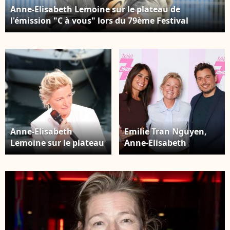
Anne-Elisabeth Lemoine sur le plateau de
l'émission "C à vous" lors du 79ème Festival
International du Film de Cannes le 14 mai 2026. ©
Jack Tribeca / Bestimage
Anne-Elisabeth
Emilie Tran Nguyen,
Lemoine sur le plateau
Anne-Elisabeth
de l'émission "C à
Lemoine et Lorrain
vous" lors du 79ème
Sénéchal lors de la
Festival International
soirée Télé 7 jours Chez
du Film de Cannes le 13
Francette à Paris, jeudi
mai 2026. © Jack
4 septembre 2025. ©
Tribeca / Bestimage
Christophe Aubert via
Bestimage