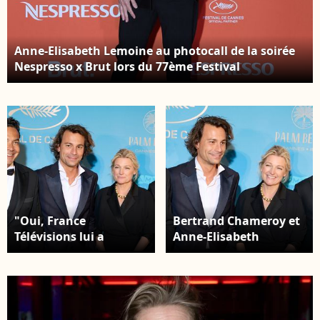
Anne-Elisabeth Lemoine au photocall de la soirée
Nespresso x Brut lors du 77ème Festival
International du Film de Cannes le 16 mai 2024. ©
Laurent Campus/Bestimage
"Oui, France
Bertrand Chameroy et
Télévisions lui a
Anne-Elisabeth
proposé Télématin, elle
Lemoine au photocall
a fait le choix de ne pas
du dîner d'ouverture
y aller", a-t-il déclaré.
du 77ème Festival
Patrick Cohen,
International du Film
Bertrand Chameroy,
de Cannes, au Carlton,