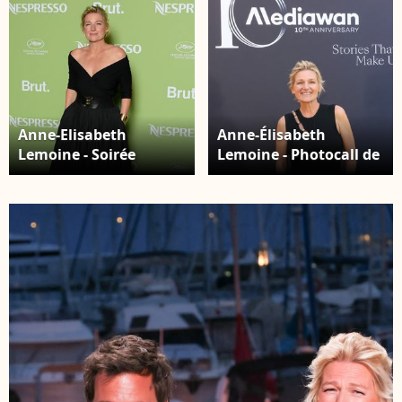
Anne-Elisabeth
Anne-Élisabeth
Lemoine - Soirée
Lemoine - Photocall de
Nespresso x Brut 2025
la soirée des 10 ans de
lors du 78ème Festival
Mediawan à Paris le 2
de Cannes à La Plage
juin 2026. © Jack
Nespresso le 15 mai
Tribeca / Bestimage
2025. © Lionel
Urman/Bestimage