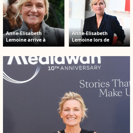
Anne-Elisabeth
Anne-Elisabeth
Lemoine arrive à
Lemoine lors de
l'enregistrement de
l'enregistrement de
l'émission "Vivement
l'émission "Vivement
Dimanche", présentée
Dimanche", présentée
par M.Drucker et
par M.Drucker et
diffusée sur France 3 le
diffusée le 19
19 novembre, au
novembre sur France
Studio Gabriel à Paris,
3, au Studio Gabriel à
le 31 octobre 2023. ©
Paris. © Guillaume
Christophe Clovis /
Gaffiot / Bestimage
Bestimage