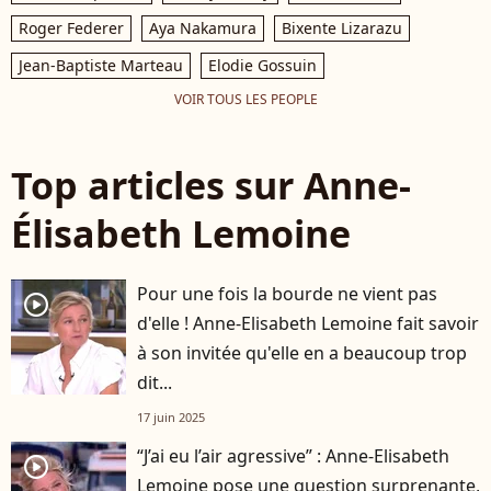
Roger Federer
Aya Nakamura
Bixente Lizarazu
Jean-Baptiste Marteau
Elodie Gossuin
VOIR TOUS LES PEOPLE
Top articles sur Anne-
Élisabeth Lemoine
Pour une fois la bourde ne vient pas
player2
d'elle ! Anne-Elisabeth Lemoine fait savoir
à son invitée qu'elle en a beaucoup trop
dit...
17 juin 2025
“J’ai eu l’air agressive” : Anne-Elisabeth
player2
Lemoine pose une question surprenante,