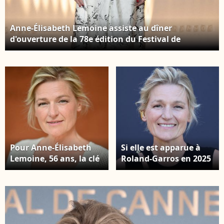
Abd Rabbo/Abaca
Anne-Élisabeth Lemoine assiste au dîner
d'ouverture de la 78e édition du Festival de
Cannes, le 13 mai 2025 à Cannes, en France.Photo
de David Niviere/Abaca
Pour Anne-Élisabeth
Si elle est apparue à
Lemoine, 56 ans, la clé
Roland-Garros en 2025
du bonheur réside
auprès de ses fils,
dans le juste dosage
Anne-Élisabeth
entre vie privée et vie
Lemoine n'a jamais
publique... Anne-
posé avec Philippe
Élisabeth Lemoine
Coelho, dont elle