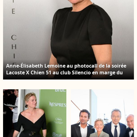
Anne-Élisabeth Lemoine au photocall de la soirée
Lacoste X Chien 51 au club Silencio en marge du
78ème Festival International du Film de Cannes,
France, le 18 mai 2025. © Romain
Doucelin/Bestimage