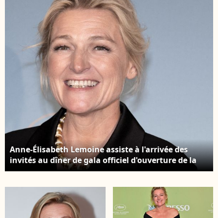
assiste au tournoi de
respecte l'engagement
Roland-Garros, à Paris,
dans l'ombre. Anne-
en France. Photo de
Élisabeth Lemoine
Franck Castel/Abaca
assiste à la célébration
du 10e anniversaire de
Mediawan le 2 juin
2026 à Paris, en France.
Photo de Jérôme
Domine/Abaca
Anne-Élisabeth Lemoine assiste à l'arrivée des
invités au dîner de gala officiel d'ouverture de la
77e édition du Festival de Cannes, au Casino Le
Palm Beach, le 14 mai 2024 à Cannes, en France.
Photo de David Niviere/Abaca