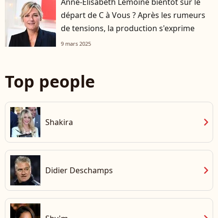
Anne-Elisabeth Lemoine bientôt sur le
départ de C à Vous ? Après les rumeurs
de tensions, la production s'exprime
9 mars 2025
Top people
chevron_right
Shakira
chevron_right
Didier Deschamps