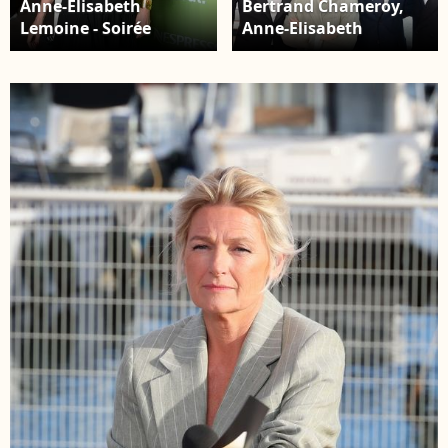
Anne-Elisabeth
Bertrand Chameroy,
Lemoine - Soirée
Anne-Elisabeth
Nespresso x Brut 2025
Lemoine, Michel
lors du 78ème Festival
Denisot, Pierre Lescure
de Cannes à La Plage
- Plateau de l'émission
Nespresso le 15 mai
"C à vous" lors du
2025. © Lionel
79ème Festival
Urman/Bestimage
International du Film
de Cannes le 14 mai
2026. © Jack Tribeca /
Bestimage