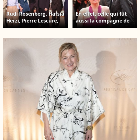
Rudi Rosenberg, Hafsia
En effet, celle qui fût
Herzi, Pierre Lescure,
aussi la compagne de
Bertrand Chameroy,
Mustapha El Atrassi,
Anne-Élisabeth
s'est unie à Philippe
Lemoine, Michel
Coelho, un ingénieur
Denisot, Geraldine
et architecte,
Nakache, Lea Drucker,
également père de son
Melanie Thierry sur le
second enfant...
plateau de l'émission
L'humoriste français
"C à vous" lors du
Mustapha El Atrassi et
79ème Festival
Anne-Élisabeth
International du Film
Lemoine, arrivent pour
de Cannes le 14 mai
la projection du
2026. Crédit Jack
dernier film de Woody
Tribeca / Bestimage
Allen, "You Will Meet a
Tall Dark Stranger", à
Cannes, dans le sud de
la France, le 15 mai
2010. Photo : Ammar