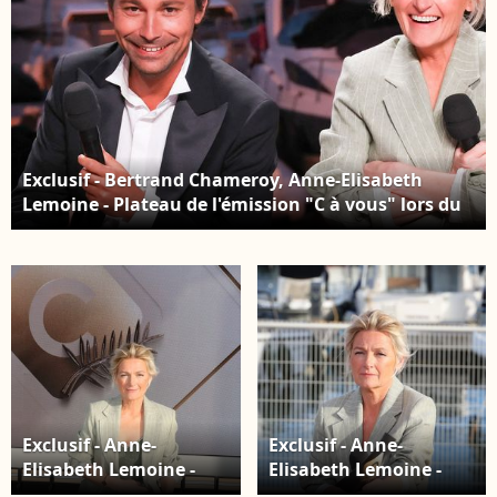
Exclusif - Bertrand Chameroy, Anne-Elisabeth
Lemoine - Plateau de l'émission "C à vous" lors du
79ème Festival International du Film de Cannes le
14 mai 2026. © Jack Tribeca / Bestimage
Exclusif - Anne-
Exclusif - Anne-
Elisabeth Lemoine -
Elisabeth Lemoine -
Plateau de l'émission
Plateau de l'émission