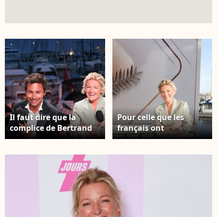
Il faut dire que la
Pour celle que les
complice de Bertrand
français ont
Chameroy à l'écran a
l'impression de bien
épousé en 2012 un
connaître, en voyant
homme qui s'épanouit
son visage presque
dans un monde
tous les jours sur
diamétralement
France Télévisions, sa
opposé au sien...
famille reste peu mise
Bertrand Chameroy et
en lumière... Anne-
Anne-Élisabeth
Élisabeth Lemoine sur