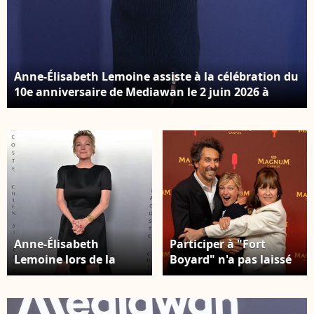
Anne-Élisabeth Lemoine assiste à la célébration du
10e anniversaire de Mediawan le 2 juin 2026 à
Paris, en France. Photo de Jérôme Domine/Abaca
Anne-Élisabeth
Participer à "Fort
Lemoine lors de la
Boyard" n'a pas laissé
soirée Lacoste x Chien
un bon souvenir à
51 organisée en amont
Daphné Bürki. Vincent
du 78e Festival de
Elbaz, Anne-Elisabeth