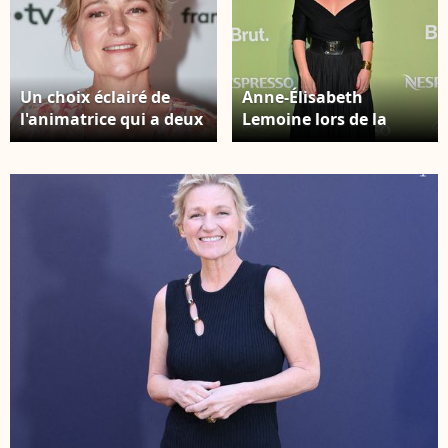
Un choix éclairé de
Anne-Élisabeth
l'animatrice qui a deux
Lemoine lors de la
fils, de pères différents,
soirée Nespresso X
et l'un d'eux est
Brut organisée en
soucieux de cloisonner
amont du 78e Festival
les différentes sphères
de Cannes, à Cannes,
et de ne pas "voir la
en France, le 15 mai
télé entrer dans sa vie
2025. Photo de Julien
sociale"... Anne-
Reynaud/Aps-
Élisabeth Lemoine
Medias/Abaca
assiste à la conférence
de presse de France
Télévision le 6 juillet
2022 à Paris, en France.
Photo : Nasser
Berzane/Abaca