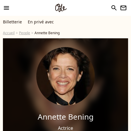
menu
search
newsletter
Billetterie
En privé avec
Accueil
People
Annette Bening
Annette Bening
Actrice