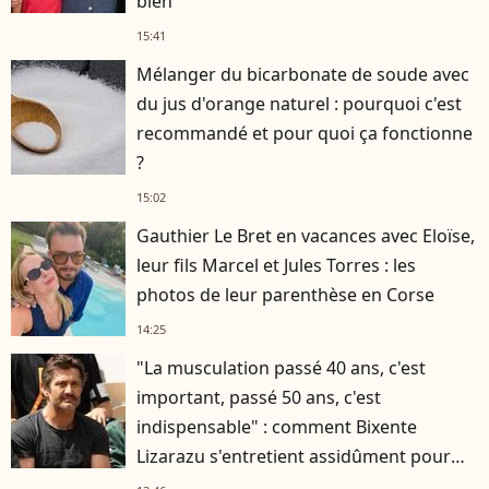
bien"
15:41
Mélanger du bicarbonate de soude avec
du jus d'orange naturel : pourquoi c'est
recommandé et pour quoi ça fonctionne
?
15:02
Gauthier Le Bret en vacances avec Eloïse,
leur fils Marcel et Jules Torres : les
photos de leur parenthèse en Corse
14:25
"La musculation passé 40 ans, c'est
important, passé 50 ans, c'est
indispensable" : comment Bixente
Lizarazu s'entretient assidûment pour
rester musclé à 56 ans ?