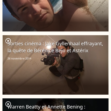
player2
Sorties cinéma : Jake Gyllenhaal effrayant,
la quête de Bérénice Bejo et Astérix
26 novembre 2014
player2
Warren Beatty et Annette Bening :