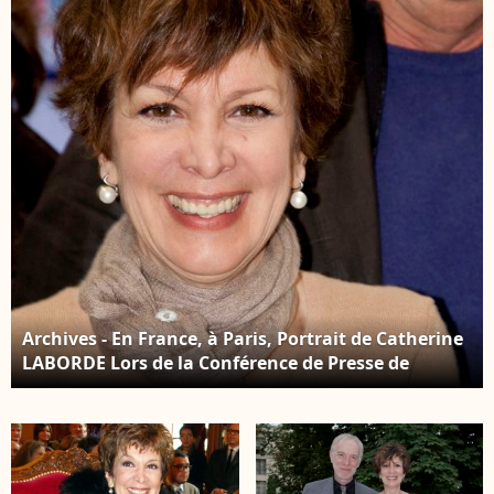
Dimanche" à Paris le
septembre 2011 ©
10 février 2016 et qui
Christophe Aubert via
sera diffusée le 14
Bestimage
février 2016. © Coadic
Guirec/Bestimage
Archives - En France, à Paris, Portrait de Catherine
LABORDE Lors de la Conférence de Presse de
lancement de la Vente Genereuse Multi marques
au siege de PriceMinister. Le 2 décembre 2010 ©
Jean-Jacques Descamps via Bestimage
|CONFERENCE DE PRESSE DE LANCEMENT DE LA
VENTE GENEREUSE MULTI MARQUES AU SIEGE DE