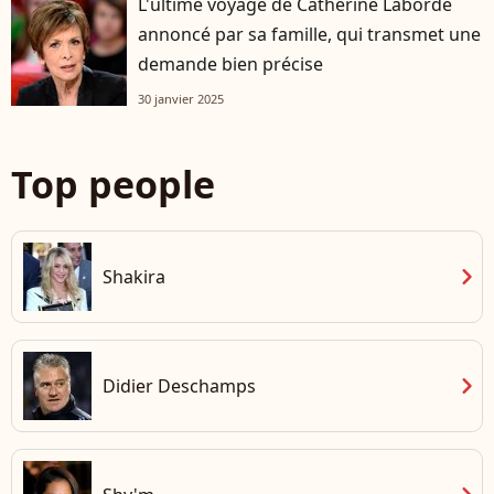
L'ultime voyage de Catherine Laborde
annoncé par sa famille, qui transmet une
demande bien précise
30 janvier 2025
Top people
chevron_right
Shakira
chevron_right
Didier Deschamps