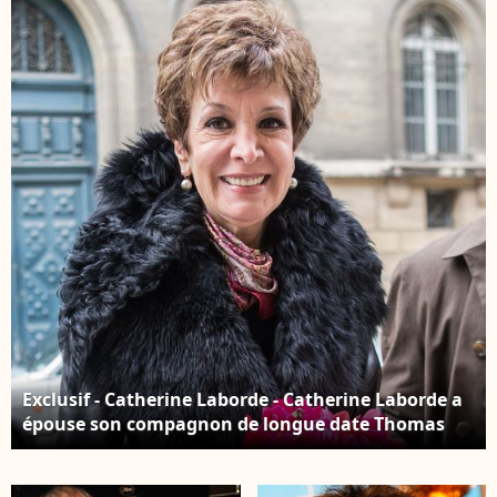
LOVE TV ON ICE ), au
TENTATION 2011. Le 14
Grand Palais. Le 12
juin 2011 © Christophe
décembre 20121 ©
Aubert via Bestimage
Jean-Jacques Descamps
via Bestimage
Exclusif - Catherine Laborde - Catherine Laborde a
épouse son compagnon de longue date Thomas
Stern, publicitaire, samedi 9 novembre 2013 a la
mairie du 2e arrondissement de Paris, en presence
de ses amis les plus proches. AGENCE / BESTIMAGE