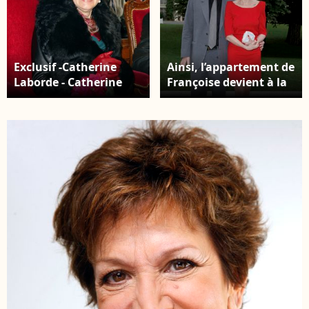
PRICEMINISTER A PARIS
Exclusif -Catherine
Ainsi, l’appartement de
Laborde - Catherine
Françoise devient à la
Laborde a épouse son
fois un lieu de vie
compagnon de longue
quotidien et un espace
date Thomas Stern,
symbolique de
publicitaire, samedi 9
rassemblement
novembre 2013 a la
familial. Archives -- En
mairie du 2e
France, à Versailles,
arrondissement de
Catherine LABORDE et
Paris, en presence de
son compagnon
ses amis les plus
Thomas STERN lors de
proches. AGENCE /
la remise du PRIX
BESTIMAGE
TROFEMINA BY
TENTATION 2011. Le 14
juin 2011 © Christophe
Aubert via Bestimage