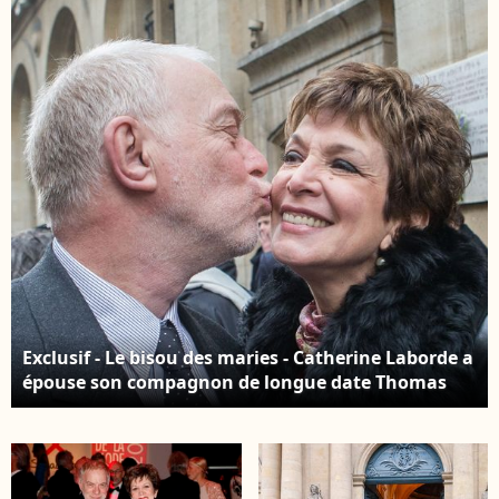
Guirec/Bestimage
Jacovides - Moreau /
Bestimage
Exclusif - Le bisou des maries - Catherine Laborde a
épouse son compagnon de longue date Thomas
Stern, publicitaire, samedi 9 novembre 2013 a la
mairie du 2e arrondissement de Paris, en presence
de ses amis les plus proches. AGENCE / BESTIMAGE