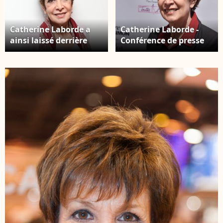
Catherine Laborde a
Catherine Laborde -
ainsi laissé derrière
Conférence de presse
elle ses deux filles,
"Delacre by Bensimon"
Gabrièle et Pia
dans la boutique
Laborde, issues d'une
"Bensimon homme
précédente relation
autour du monde" à
Archives - Catherine
Paris. Le 23 juin 2016 ©
Laborde posant le 13
Lionel Urman /
janvier 2016 © MPP /
Bestimage
Bestimage