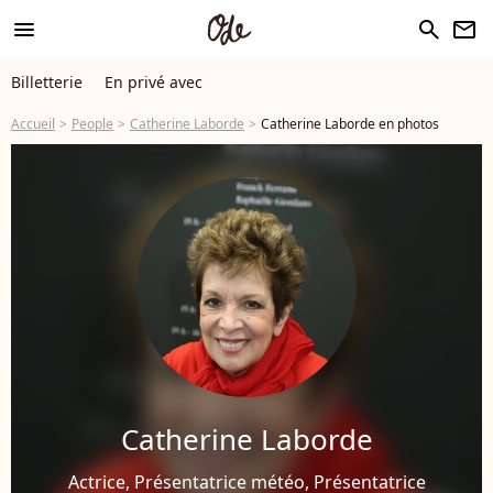
menu
search
newsletter
Billetterie
En privé avec
Accueil
People
Catherine Laborde
Catherine Laborde en photos
Catherine Laborde
Actrice, Présentatrice météo, Présentatrice