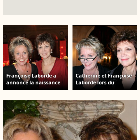
Françoise Laborde a
Catherine et Françoise
annoncé la naissance
Laborde lors du
de sa première petite-
cocktail littéraire du
fille sur Instagram.
Club MBC au
Françoise et Catherine
Fouquet's. ©
Laborde lors du
Guillaume Gaffiot /
cocktail de rentrée de
Bestimage
TF1 au Palais
Brongniart, à Paris.