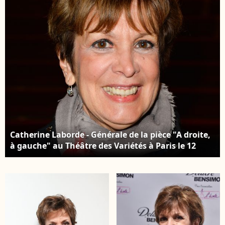
mars 2019. © Cédric
Guirec/Bestimage
Perrin/Bestimage
Catherine Laborde - Générale de la pièce "A droite,
à gauche" au Théâtre des Variétés à Paris le 12
octobre 2016. © Coadic Guirec/Bestimage