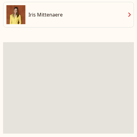
chevron_right
Iris Mittenaere