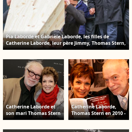
Pia Laborde et Gabrièle Laborde, les filles de
Catherine Laborde, leur père Jimmy, Thomas Stern,
le mari de la défunte aux obsèques de Catherine
Laborde en l'église Saint-Roch à Paris, le 6 février
2025. © Jacovides - Moreau / Bestimage
Catherine Laborde et
Catherine Laborde,
son mari Thomas Stern
Thomas Stern en 2010 -
au salon du livre de
Archive ©JLPPA /
Paris. © Cédric
Bestimage