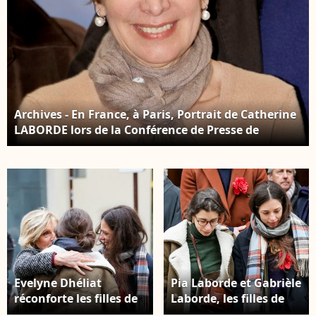
Laborde et Thomas
Stern au grand Rex
Paris @Bestimage
Archives - En France, à Paris, Portrait de Catherine
LABORDE lors de la Conférence de Presse de
lancement de la Vente Généreuse Multi marques
au siège de PriceMinister. Le 2 décembre 2010 ©
Jean-Jacques Descamps via Bestimage
Evelyne Dhéliat
Pia Laborde et Gabrièle
réconforte les filles de
Laborde, les filles de
C.Laborde, Pia Laborde
C.Laborde - Sortie des