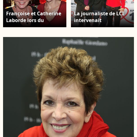
Françoise et Catherine
La journaliste de LCI
Laborde lors du
intervenait
cocktail de rentrée de
quotidiennement
TF1 au Palais
auprès de Christophe
Brongniart, à Paris.
Beaugrand dans
RACHID BELLAK /
l'émission "Bonjour et
BESTIMAGE
vous !" Christophe
Beaugrand, Catherine
Laborde, Bénédicte Le
Chatelier - Soirée
Sidaction au musée du
quai Branly à Paris, le
lundi 2 mars 2015.