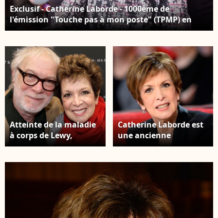
Exclusif - Catherine Laborde - 1000ème de
l'émission "Touche pas à mon poste" (TPMP) en
prime time sur C8 à Boulogne-Billancourt le 27
avril 2017.
Atteinte de la maladie
Catherine Laborde est
à corps de Lewy,
une ancienne
l'épouse de Thomas
présentatrice météo
Stern est morte à l'âge
emblématique de TF1
de 73 ans le 28 janvier
Catherine Laborde -
2025 Catherine
Enregistrement de
Laborde et son mari
l'émission "Vivement
Thomas Stern - Salon
Dimanche" à Paris. ©
du livre de Paris le 16
Coadic