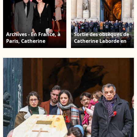
Archives - En France, à
Sortie des obsèques de
Paris, Catherine
Catherine Laborde en
Laborde et son
l'église Saint-Roch à
compagnon Thomas
Paris, le 6 février 2025.
Stern lors de la 9ème
© Jacovides - Moreau /
édition du DINER DE LA
Bestimage
MODE CONTRE LE SIDA
2011 au profit du
Sidaction au Pavillon
d'Armenonville. Le 27
janvier 2011 ©
Christophe Aubert via
Bestimage