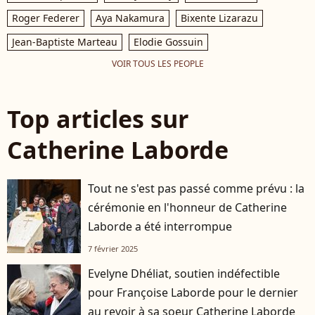
Paris, le 6 février 2025.
Décédée le 28 janvier
Roger Federer
Aya Nakamura
Bixente Lizarazu
2025 à l'âge de 73 ans,
Jean-Baptiste Marteau
Elodie Gossuin
l'ancienne
présentatrice météo de
VOIR TOUS LES PEOPLE
TF1 (1988 - 2017) était
atteinte de la maladie
Top articles sur
neurodégénérative à
corps de Lewy. ©
Catherine Laborde
Jacovides - Moreau /
Bestimage
Tout ne s'est pas passé comme prévu : la
cérémonie en l'honneur de Catherine
Laborde a été interrompue
7 février 2025
Evelyne Dhéliat, soutien indéfectible
pour Françoise Laborde pour le dernier
au revoir à sa soeur Catherine Laborde