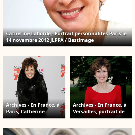
Catherine Laborde - Portrait personnalites Paris le
14 novembre 2012 JLPPA / Bestimage
Archives - En France, à
Archives - En France, à
Paris, Catherine
Versailles, portrait de
LABORDE, lors de la
Catherine LABORDE
2ème EDITION DE LA
lors de la remise du
FETE DE LA TELE 2012 ( I
PRIX TROFEMINA BY