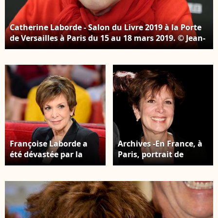
Catherine Laborde - Salon du Livre 2019 à la Porte
de Versailles à Paris du 15 au 18 mars 2019. © Jean-
Claude Woestelandt / Bestimage
Françoise Laborde a
Archives -En France, à
été dévastée par la
Paris, portrait de
perte de sa soeur
Catherine LABORDE
Catherine Catherine
lors de l'avant-
Laborde lors de
première du film THE
l'Enregistrement de
ARTIST au cinéma Le
l'émission "Vivement
Grand Rex. Le 28