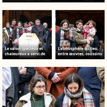
de la défunte - Sortie des obsèques de Catherine
Laborde en l'église Saint-Roch à Paris, le 6 février
2025. Décédée le 28 janvier 2025 à l'âge de 73 ans,
l'ancienne présentatrice météo de TF1 (1988 - 2017)
était atteinte de la maladie neurodégénérative à
corps de Lewy. © Jacovides - Moreau / Bestimage
Le salon spacieux et
L’atmosphère du lieu,
chaleureux a servi de
entre œuvres, coussins
cadre pour des
et convivialité, reflète
échanges empreints
le soin apporté pour
d’émotion et de
accueillir et
souvenirs familiaux.
réconforter les invités.
Interviewées par le
Pia Laborde et Gabrièle
magazine "Gala", ses
Laborde, les filles de
filles, Gabrièle et Pia,
C.Laborde, et leur père
ont tenu à rendre
Jimmy, son petit-fils
hommage à leur mère
Saul, Thomas Stern, le
dans un appartement
mari de la défunte -