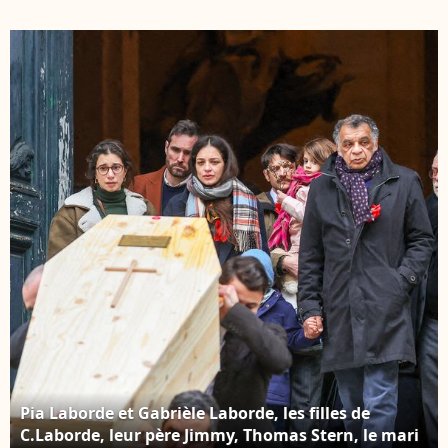
et Gabrièle Laborde -
obsèques de Catherine
Sortie des obsèques de
Laborde en l'église
Catherine Laborde en
Saint-Roch à Paris, le 6
l'église Saint-Roch à
février 2025. Décédée le
Paris, le 6 février 2025.
28 janvier 2025 à l'âge
Décédée le 28 janvier
de 73 ans, l'ancienne
2025 à l'âge de 73 ans,
présentatrice météo de
l'ancienne
TF1 (1988 - 2017) était
présentatrice météo de
atteinte de la maladie
TF1 (1988 - 2017) était
neurodégénérative à
atteinte de la maladie
corps de Lewy. ©
neurodégénérative à
Jacovides - Moreau /
corps de Lewy. ©
Bestimage
Jacovides - Moreau /
Bestimage
Pia Laborde et Gabrièle Laborde, les filles de
C.Laborde, leur père Jimmy, Thomas Stern, le mari