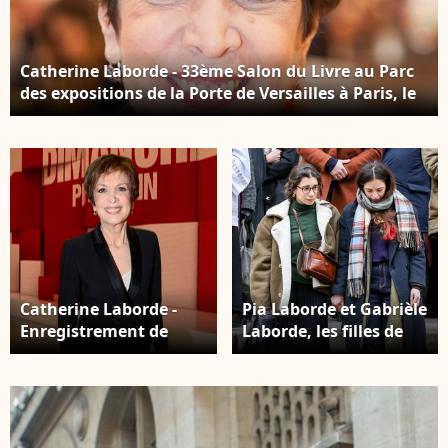
Catherine Laborde - 33ème Salon du Livre au Parc
des expositions de la Porte de Versailles à Paris, le
17 mars 2016. © Perusseau/Bestimage
Catherine Laborde -
Pia Laborde et Gabrièle
Enregistrement de
Laborde, les filles de
l'émission "Vivement
C.Laborde - Sortie des
Dimanche" à Paris le
obsèques de Catherine
10 février 2016 et qui
Laborde en l'église
sera diffusée le 14
Saint-Roch à Paris, le 6
février 2016. © Coadic
février 2025. ©