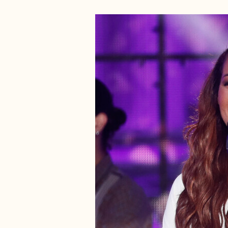
événement...dans un an les
jeux" sur le parvis de l'Hôtel de
Ville de Paris, diffusée le 25
juillet sur France 2 à 21h10. Le 
juillet 2023 © Tiziano Da Silva-
Christophe Clovis / Bestimage