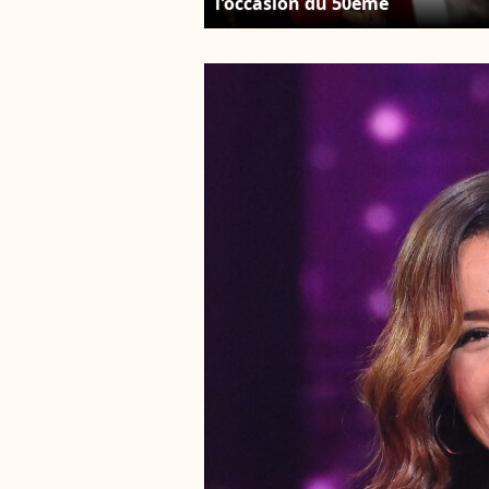
l'occasion du 50ème
anniversaire de la disparition d
Théo Sarapo un office religieux
été célébré à l'église grecque
orthodoxe Saint Stéphane à
Paris le 1er octobre 2022. ©
Dominique Jacovides/Bestimag