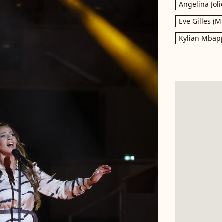
Angelina Joli
Eve Gilles (M
Kylian Mbap