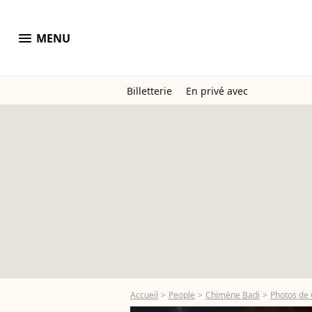
menu
MENU
Billetterie
En privé avec
Accueil
People
Chimène Badi
Photos de