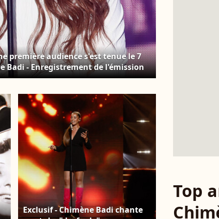
e première audience s'est tenue le 7
ène Badi - Enregistrement de l'émission
t...dans un an les jeux" sur le parvis
usée le 25 juillet sur France 2 à 21h10. Le
a-Christophe Clovis / Bestimage
Top a
Chim
Exclusif - Chimène Badi chante