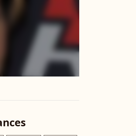
ances