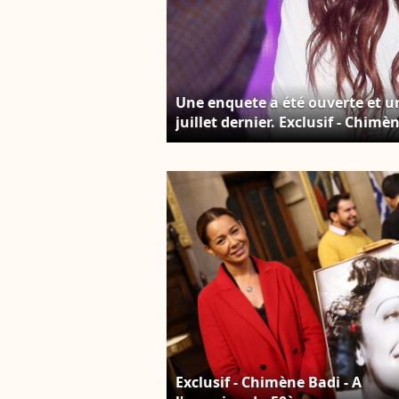
Une enquete a été ouverte et un
juillet dernier. Exclusif - Chim
"Paris 2024 le concert événemen
de l'Hôtel de Ville de Paris, diff
3 juillet 2023 © Tiziano Da Silv
Exclusif - Chimène Badi - A