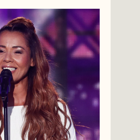
Enregistrement de l'émission
"Paris 2024 le concert
événement...dans un an les
3
jeux" sur le parvis de l'Hôtel de
Ville de Paris, diffusée le 25
juillet sur France 2 à 21h10. Le 3
juillet 2023 © Tiziano Da Silva-
Christophe Clovis / Bestimage