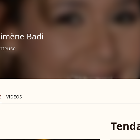
imène Badi
nteuse
S
VIDÉOS
Tend