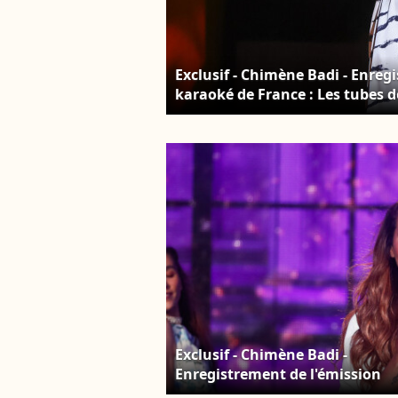
Exclusif - Chimène Badi - Enreg
karaoké de France : Les tubes 
Paris, diffusée le 24 août à 21h
Exclusif - Chimène Badi -
Enregistrement de l'émission
"Paris 2024 le concert