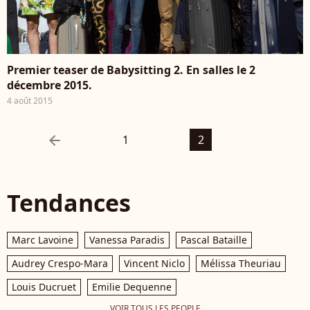
Premier teaser de Babysitting 2. En salles le 2
décembre 2015.
4 août 2015
arrow_left
1
2
Tendances
Marc Lavoine
Vanessa Paradis
Pascal Bataille
Audrey Crespo-Mara
Vincent Niclo
Mélissa Theuriau
Louis Ducruet
Emilie Dequenne
VOIR TOUS LES PEOPLE