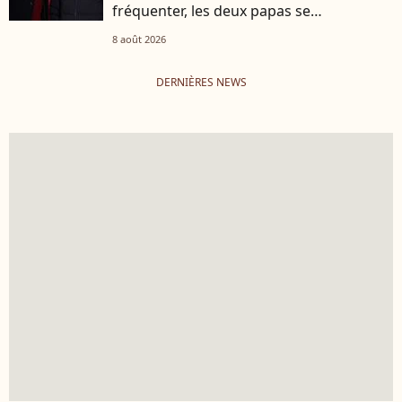
fréquenter, les deux papas se
connaissaient depuis des années
8 août 2026
DERNIÈRES NEWS