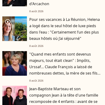
d'Arcachon
8 août 2026
Pour ses vacances à La Réunion, Helena
player2
a logé dans le seul hôtel de luxe pieds
dans l'eau : "Certainement l’un des plus
beaux hôtels où j’ai séjourné"
8 août 2026
"Quand mes enfants sont devenus
majeurs, tout était clean" : Impôts,
Urssaf... Claude François a laissé de
nombreuses dettes, la mère de ses fils
s'est occupée de tout
8 août 2026
Jean-Baptiste Marteau et son
compagnon Jean à la tête d'une famille
recomposée de 4 enfants : avant de se