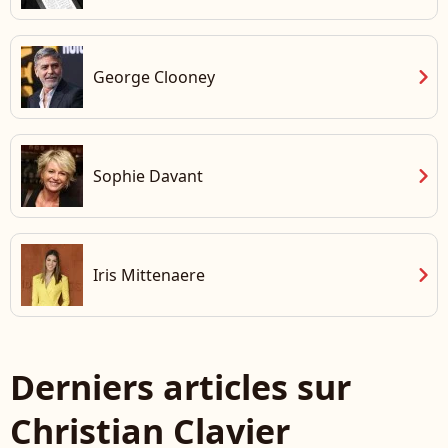
chevron_right
George Clooney
chevron_right
Sophie Davant
chevron_right
Iris Mittenaere
Derniers articles sur
Christian Clavier