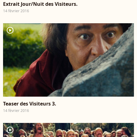
Extrait Jour/Nuit des Visiteurs.
14 février 2016
player2
Teaser des Visiteurs 3.
14 février 2016
player2