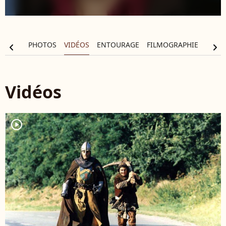
ALITÉS
PHOTOS
VIDÉOS
ENTOURAGE
FILMOGRAPHIE
chevron_left
chevron_right
Vidéos
player2