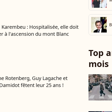
M
B
 Karembeu : Hospitalisée, elle doit
r à l'ascension du mont Blanc
Top a
mois
e Rotenberg, Guy Lagache et
 Damidot fêtent leur 25 ans !