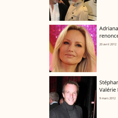
Adriana
renonce
20 avril 2012
Stéphan
Valérie
9 mars 2012