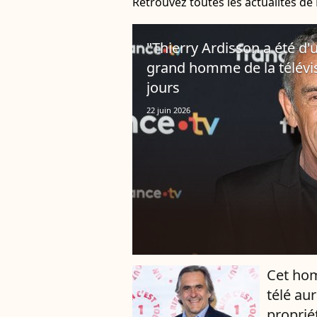
Retrouvez toutes les actualités d
"Thierry Ardisson a été d'
grand homme de la télévis
jours
22 juin 2026
Cet hom
télé au
proprié