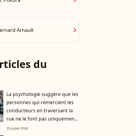
chevron_right
. Pokora
chevron_right
ernard Arnault
rticles du
La psychologie suggère que les
personnes qui remercient les
conducteurs en traversant la
rue ne le font pas uniquement
par gratitude
20 juillet 2026