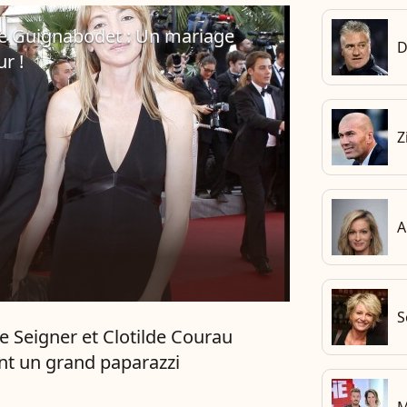
e Guignabodet : Un mariage
D
r !
Z
A
S
e Seigner et Clotilde Courau
nt un grand paparazzi