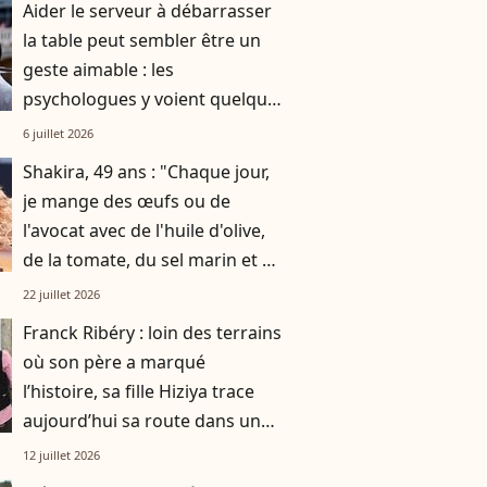
Aider le serveur à débarrasser
la table peut sembler être un
geste aimable : les
psychologues y voient quelque
chose de bien plus profond.
6 juillet 2026
Shakira, 49 ans : "Chaque jour,
je mange des œufs ou de
l'avocat avec de l'huile d'olive,
de la tomate, du sel marin et un
smoothie"
22 juillet 2026
Franck Ribéry : loin des terrains
où son père a marqué
l’histoire, sa fille Hiziya trace
aujourd’hui sa route dans un
tout autre univers
12 juillet 2026