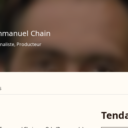
manuel Chain
naliste, Producteur
S
Tend