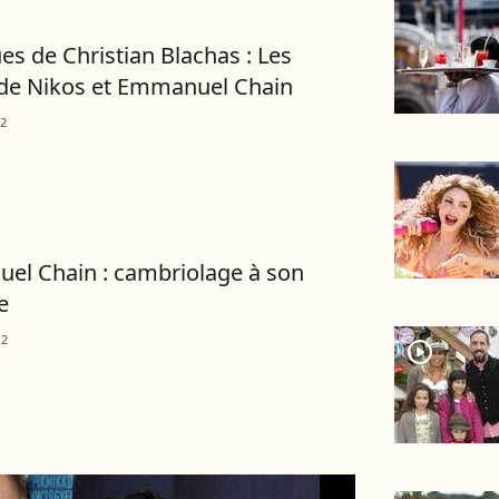
s de Christian Blachas : Les
de Nikos et Emmanuel Chain
12
l Chain : cambriolage à son
e
12
player2