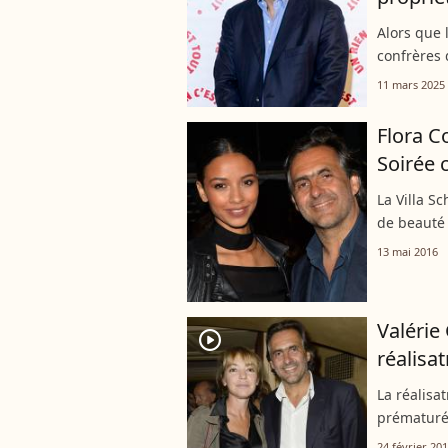
Alors que 
confrères 
animateur
11 mars 2025
poste de P
Flora C
Soirée 
La Villa S
de beauté 
13 mai 2016
Valérie
player2
réalisa
La réalisat
prématur
24 février 20