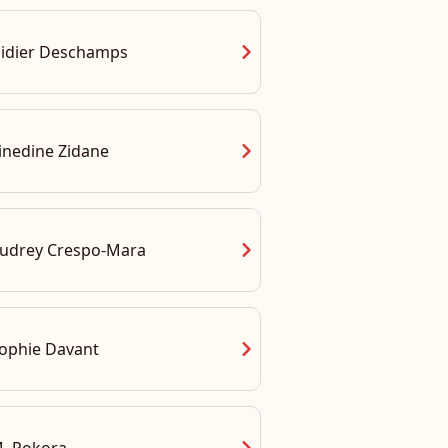
chevron_right
idier Deschamps
chevron_right
inedine Zidane
chevron_right
udrey Crespo-Mara
chevron_right
ophie Davant