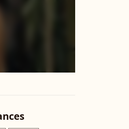
ances