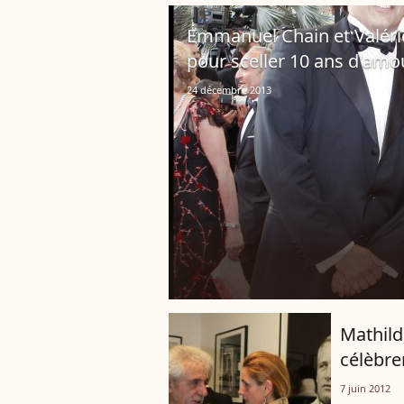
Emmanuel Chain et Valéri
pour sceller 10 ans d'amou
24 décembre 2013
Mathild
célèbre
7 juin 2012