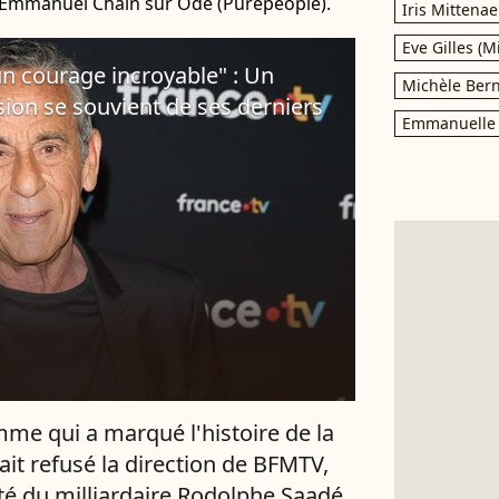
e Emmanuel Chain sur Ode (Purepeople).
Iris Mittenae
Eve Gilles (M
un courage incroyable" : Un
Michèle Bern
ion se souvient de ses derniers
Emmanuelle 
me qui a marqué l'histoire de la
rait refusé la direction de BFMTV,
té du milliardaire Rodolphe Saadé