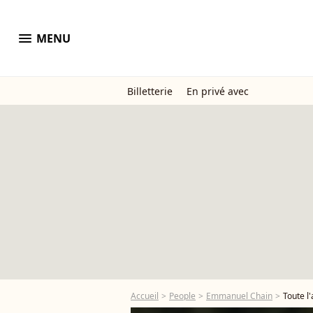
menu
MENU
Billetterie
En privé avec
Accueil
People
Emmanuel Chain
Toute l