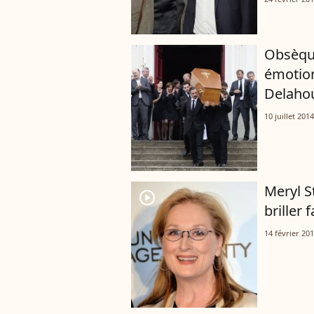
Obsèque
émotion
Delaho
10 juillet 2014
Meryl S
player2
briller
14 février 20