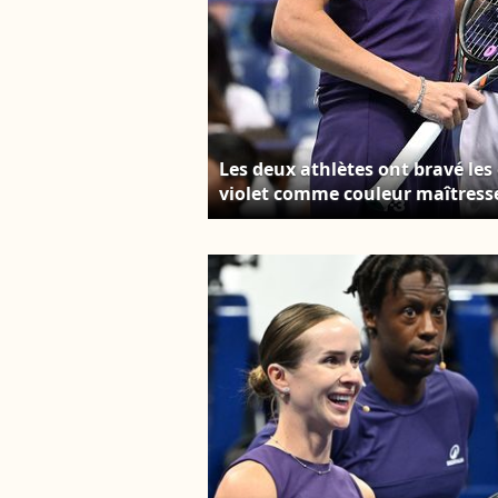
Les deux athlètes ont bravé les 
violet comme couleur maîtresse 
Svitolina pendant le match d'e
le stade Arthur Ashe au USTA Bi
le 21 août 2025. © PPS/Bestima