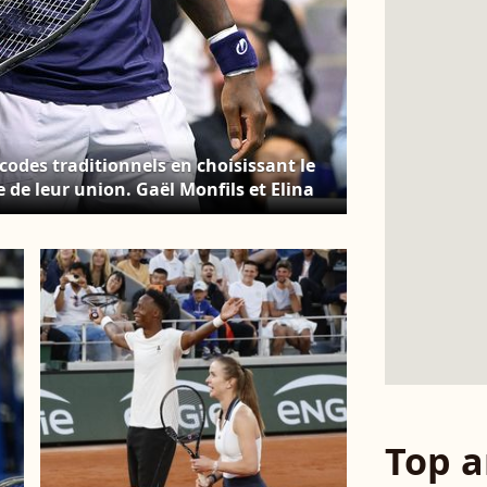
codes traditionnels en choisissant le
de leur union. Gaël Monfils et Elina
xhibition "The Stars Of The Open" sur
llie Jean King National Tennis Center,
ge
Top a