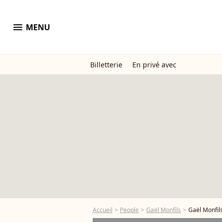
menu
MENU
Billetterie
En privé avec
Accueil
People
Gaël Monfils
Gaël Monfil