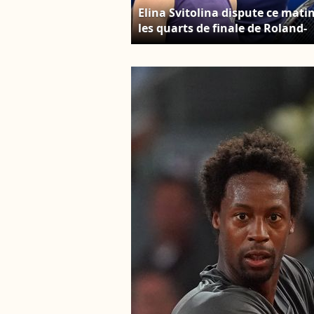
Elina Svitolina dispute ce mati
les quarts de finale de Roland-
Garros sous les yeux de son
premier supporter. Gaël Monfil
et Elina Svitolina pendant le
match d'exhibition "The Stars 
The Open" sur le stade Arthur
Ashe au USTA Billie Jean King
National Tennis Center. ©
PPS/Bestimage