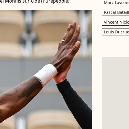
ël Monfils sur Ode (Purepeople).
Marc Lavoin
Pascal Batail
Vincent Nicl
Louis Ducrue