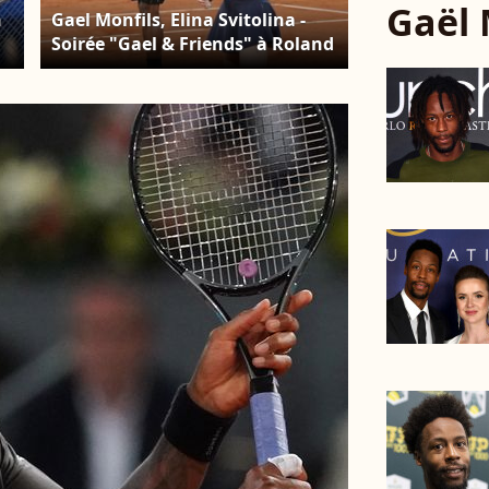
Gaël 
n
Gael Monfils, Elina Svitolina -
Soirée "Gael & Friends" à Roland
Garros sur le court Philippe
s
Chatrierà Paris le 21 mai 2026. ©
Marc Ausset-Lacroix/Bestimage
Of