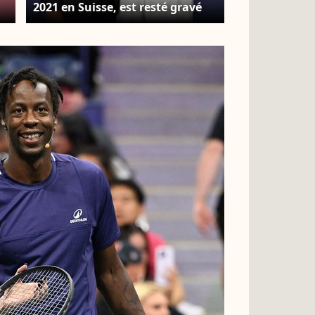
2021 en Suisse, est resté gravé
dans les mémoires grâce à un
thème très original. Exclusif -
Gaël Monfils et sa femme Elina
s
Svitolina - Photocall du gala
annuel de la Fondation Elina
à
Svitolina au Yacht Club de
Monaco. Le 2 décembre 2022. ©
Bruno Bebert / Bestimage