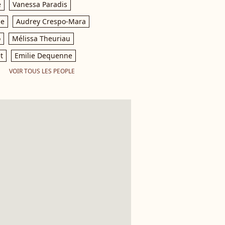
e
Vanessa Paradis
le
Audrey Crespo-Mara
o
Mélissa Theuriau
t
Emilie Dequenne
VOIR TOUS LES PEOPLE