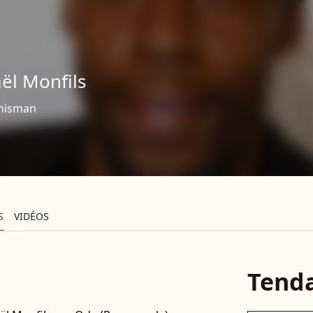
ël Monfils
nisman
S
VIDÉOS
Tend