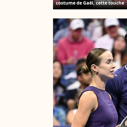
costume de Gaël, cette touche
de couleur unique avait fait
sensation lors de leurs photos
officielles. Gaël Monfils et sa
femme Elina Svitolina - Arrivée
des invités au Bal de la Rose
2023 sur le thème "Bollywood" 
la salle des étoiles à Monaco le
25 mars 2023. © Olivier Huitel /
Pool / Bestimage