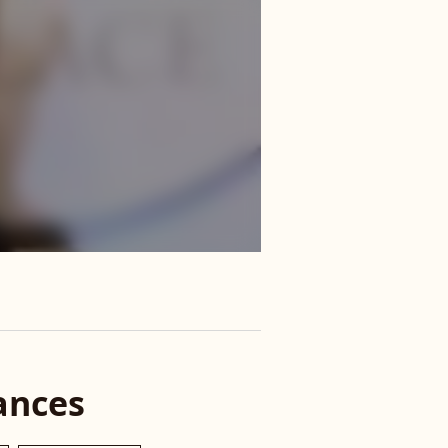
ances