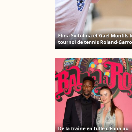
Elina Svitolina et Gael Monfils
tournoi de tennis Roland-Garros
Mirville/ZUMA Press Wire/Best
De la traîne en tulle d’Elina au