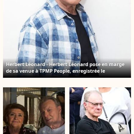
BESTIMAGE
Herbert Léonard - Herbert Léonard pose en marge
de sa venue à TPMP People, enregistrée le
17/03/2023, présentée par M.Delormeau et diffusée
le 18/03/2023 - Paris le 18/03/2023 - © Jack Tribeca /
Bestimage