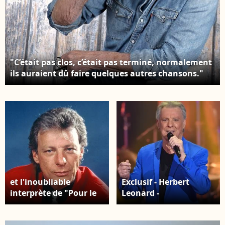
"C’était pas clos, c’était pas terminé, normalement
ils auraient dû faire quelques autres chansons."
Portrait de Herbert Léonard lors de
l'enregistrement de l'émission "Chez Jordan de
Luxe" à Paris. Le 8 octobre 2024 © Cédric Perrin /
Bestimage
et l'inoubliable
Exclusif - Herbert
interprète de "Pour le
Leonard -
plaisir", Herbert
Enregistrement de
Léonard Archives -
l'émission "Les Années