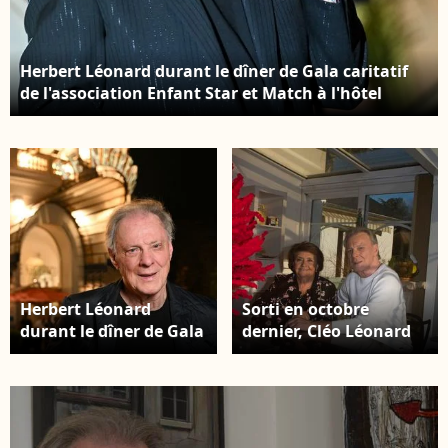
Herbert Léonard durant le dîner de Gala caritatif
de l'association Enfant Star et Match à l'hôtel
Negresco à Nice, le 8 juin 2024. © Bruno Bebert /
Bestimage
Herbert Léonard
Sorti en octobre
durant le dîner de Gala
dernier, Cléo Léonard
caritatif de
assure que l'album
l'association Enfant
posthume de Herbert
Star et Match à l'hôtel
n'est pas "un album
Negresco à Nice, le 8
d'adieu" ! Herbert
juin 2024. © Bruno
Leonard et sa femme