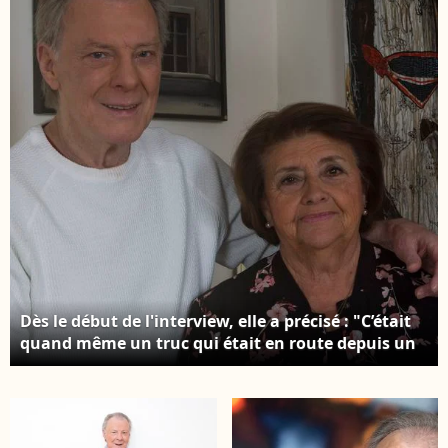
Bebert / Bestimage
Cléo chez eux à
Barbizon; Photo : JLPPA
/ Bestimage
Dès le début de l'interview, elle a précisé : "C’était
quand même un truc qui était en route depuis un
moment, depuis pas mal de mois" Herbert Leonard
et sa femme Cléo chez eux à Barbizon le
2016/12/2016 Photo : JLPPA / Bestimage