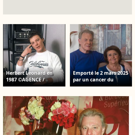
Herbert Léonard en
Emporté le 2 mars 2025
1987 ©AGENCE /
par un cancer du
BESTIMAGE
poumon à 80 ans,
Herbert Léonard a vécu
ses derniers jours dans
la lucidité, comme l’a
confié sa veuve Cléo à
"Gala". Herbert
Léonard et sa femme
Cléo chez eux à