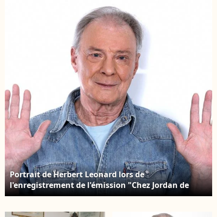
Negresco à Nice, le 8
continuant à travailler
juin 2024. © Bruno
peu avant son
Bebert / Bestimage
hospitalisation.
Herbert Léonard et sa
femme Cléo (Chantal
Rousselot) - Avant-
première du film "Les
dents, pipi et au lit" au
cinéma UGC Ciné Cité
Les Halles à Paris,
France, le 27 mars
2018. ©
Veeren/Bestimage
Portrait de Herbert Leonard lors de
l'enregistrement de l'émission "Chez Jordan de
Luxe" à Paris. Le 8 octobre 2024 © Cédric Perrin /
Bestimage