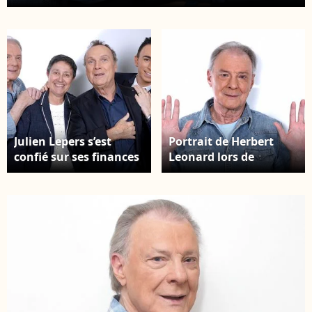
Luxe" , diffusée sur C8. Paris, le 8 octobre 2024. ©
Cédric Perrin / Bestimage
Julien Lepers s’est
Portrait de Herbert
confié sur ses finances
Leonard lors de
dans l’émission “Le Jet
l'enregistrement de
de Luxe” face à Jordan
l'émission "Chez
de Luxe. Herbert
Jordan de Luxe" à
Leonard, Julien Lepers,
Paris. Le 8 octobre 2024
Danielle Moreau et
© Cédric Perrin /
Jordan de Luxe lors de
Bestimage
l'enregistrement de
l'émission "Chez
Jordan de Luxe". Photo
par CEDRIC PERRIN /