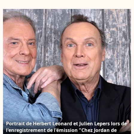
l'association Enfant
cérémonie de remise
Star et Match à l'hôtel
des Insignes de
Negresco à Nice, le 8
Chevalier des Arts et
juin 2024. © Bruno
des Lettres a Vline
Bebert / Bestimage
Buggy a la Sacem a
Paris, France le 09 Avril
2018. Photo by Aurore
Marechal/ABACAPRESS.C
Portrait de Herbert Leonard et Julien Lepers lors de
l'enregistrement de l'émission "Chez Jordan de