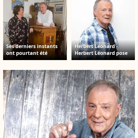
Ses derniers instants
Herbert Léonard -
ont pourtant été
Herbert Léonard pose
marqués par une
en marge de sa venue
parenthèse de
à TPMP People,
douceur, passée à
enregistrée le
plaisanter avec sa
17/03/2023, présentée
femme et leur fille
par M.Delormeau et
Eléa. Herbert Leonard
diffusée le 18/03/2023 -
et sa femme Cléo chez
Paris le 18/03/2023 - ©
eux à Barbizon le
Jack Tribeca /
2016/12/2016 Photo :
Bestimage
JLPPA / Bestimage