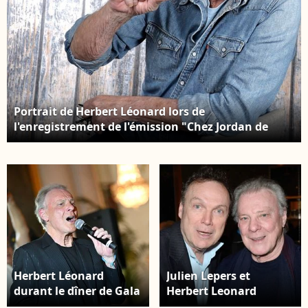
Portrait de Herbert Léonard lors de
l'enregistrement de l'émission "Chez Jordan de
Luxe" à Paris. Le 8 octobre 2024 © Cédric Perrin /
Bestimage
Herbert Léonard
Julien Lepers et
durant le dîner de Gala
Herbert Leonard
caritatif de
assistent à la