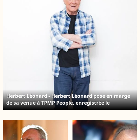
encourager l'accès au
son état. Herbert
sport aux enfants
Léonard et sa femme
malades. Antibes, le 8
Cléo chez eux à
juillet 2015. JLPPA /
Barbizon, en 2016.
Bestimage
JLPPA / Bestimage
Herbert Léonard - Herbert Léonard pose en marge
de sa venue à TPMP People, enregistrée le
17/03/2023, présentée par M.Delormeau et diffusée
le 18/03/2023 - Paris le 18/03/2023 - © Jack Tribeca /
Bestimage