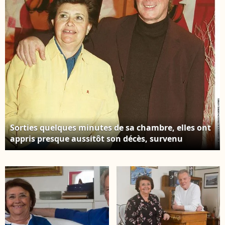
Barbizon. ©JLPPA /
Bestimage
Sorties quelques minutes de sa chambre, elles ont
appris presque aussitôt son décès, survenu
soudainement. Herbert Léonard et sa femme Cléo
à Paris ©OLIVIER BORDE / BESTIMAGE