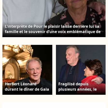
L’interprète de Pour le plaisir laisse derrière lui sa
famille et le souvenir d’une voix emblématique de
la chanson française. Herbert Leonard et sa femme
Cléo chez eux à Barbizon le 2016/12/2016 Photo :
JLPPA / Bestimage
Herbert Léonard
Fragilisé depuis
durant le dîner de Gala
plusieurs années, le
caritatif de
chanteur avait appris
l'association Enfant
que la maladie s’était
Star et Match à l'hôtel
généralisée, tout en