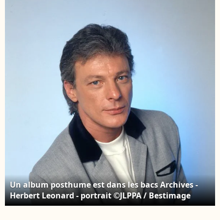
Herbert Leonard -
Bonheur" présentée
portrait ©JLPPA /
par Patrick Sébastien à
Bestimage
La Plaine St Denis le 8
mars 2016. L'émission
sera diffusée le 26
mars 2016. © Giancarlo
Gorassini / Bestimage
Un album posthume est dans les bacs Archives -
Herbert Leonard - portrait ©JLPPA / Bestimage