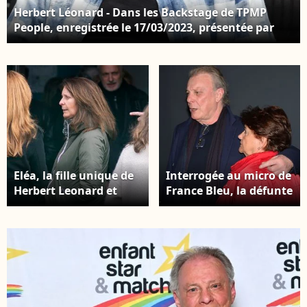
Herbert Léonard - Dans les Backstage de TPMP
People, enregistrée le 17/03/2023, présentée par
M.Delormeau et diffusée le 18/03/2023 - Paris le
18/03/2023 - © Jack Tribeca / Bestimage
Eléa, la fille unique de
Interrogée au micro de
Herbert Leonard et
France Bleu, la défunte
Cleo aux obsèques du
épouse du chanteur
chanteur Herbert
disparu en mars
Léonard au
dernier a donné
crématorium de Saint-
quelques détails sur
Fargeau-Ponthierry,
l'opus. Herbert
France, le 12 mars
Léonard et sa femme
2025. © Bestimage
Cléo (Chantal