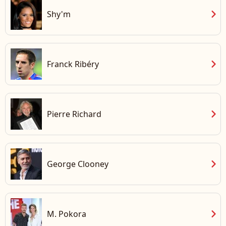
chevron_right
Shy'm
chevron_right
Franck Ribéry
chevron_right
Pierre Richard
chevron_right
George Clooney
chevron_right
M. Pokora