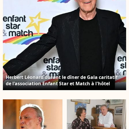
Rousselot) - Avant-
première du film "Les
dents, pipi et au lit" au
cinéma UGC Ciné Cité
Les Halles à Paris,
France, le 27 mars
2018. ©
Veeren/Bestimage
Herbert Léonard durant le dîner de Gala caritatif
de l'association Enfant Star et Match à l'hôtel
Negresco à Nice, le 8 juin 2024. © Bruno Bebert /
Bestimage