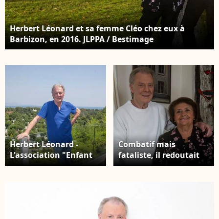
Herbert Léonard et sa femme Cléo chez eux à
Barbizon, en 2016. JLPPA / Bestimage
Herbert Léonard -
Combatif mais
L'association "Enfant
fataliste, il redoutait
Star & Match" fête ses
surtout une longue
10 ans. Au profit des
dégradation à
enfants malades, les
l’hôpital, une crainte
artistes se donne
finalement écartée par
rendez-vous pour
l’évolution rapide de