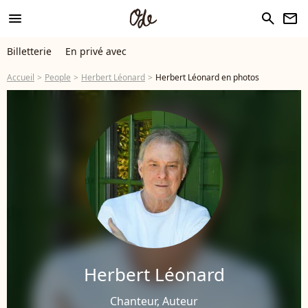
menu
search
newsletter
Billetterie
En privé avec
Accueil
People
Herbert Léonard
Herbert Léonard en photos
Herbert Léonard
Chanteur, Auteur