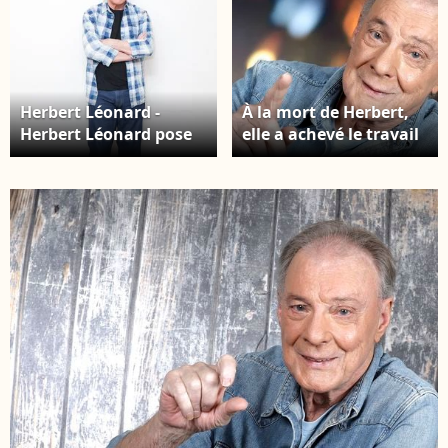
Herbert Léonard -
À la mort de Herbert,
Herbert Léonard pose
elle a achevé le travail
en marge de sa venue
qu’il avait commencé
à TPMP People,
sur "Je voudrais te
enregistrée le
parler de moi" pour
17/03/2023, présentée
que les différentes
par M.Delormeau et
générations ne
diffusée le 18/03/2023 -
l’oublient pas. Exclusif -
Paris le 18/03/2023 - ©
Portrait d'Herbert
Jack Tribeca /
Léonard à Paris, le 8
Bestimage
octobre 2024. © Cédric
Perrin/Bestimage