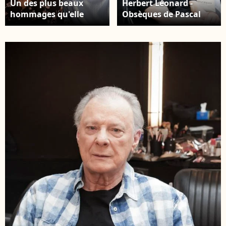
Un des plus beaux
Herbert Léonard -
hommages qu'elle
Obsèques de Pascal
pouvait lui rendre,
Danel au cimetière de
témoignant de la
Bazoches-sur-le-Betez,
complicité sans faille
le 31 juillet 2024. Sa
du couple. Herbert
famille et ses amis
Leonard et sa femme
dont L.Voulzy,
Cléo chez eux à
H.Léonard et B.Sauvat
Barbizon le
sont venus lui rendre
2016/12/2016
un dernier hommage.
Pascal Danel est
décédé le 25 juillet
2024, victime d'un
malaise cardiaque
après une opération, à
l'âge de 80 ans. ©
Romain Doucelin /
Bestimage