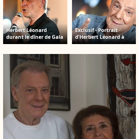
Herbert Léonard
Exclusif - Portrait
durant le dîner de Gala
d'Herbert Léonard à
caritatif de
Paris, le 8 octobre 2024.
l'association Enfant
© Cédric
Star et Match à l'hôtel
Perrin/Bestimage
Negresco à Nice, le 8
juin 2024. © Bruno
Bebert / Bestimage