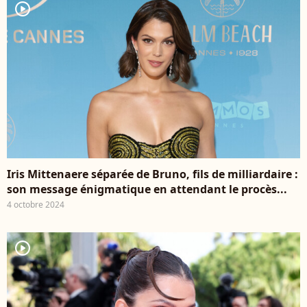
player2
Iris Mittenaere séparée de Bruno, fils de milliardaire :
son message énigmatique en attendant le procès...
4 octobre 2024
player2