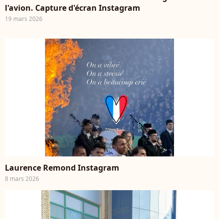
l'avion. Capture d'écran Instagram
19 mars 2026
player2
Laurence Remond Instagram
8 mars 2026
player2