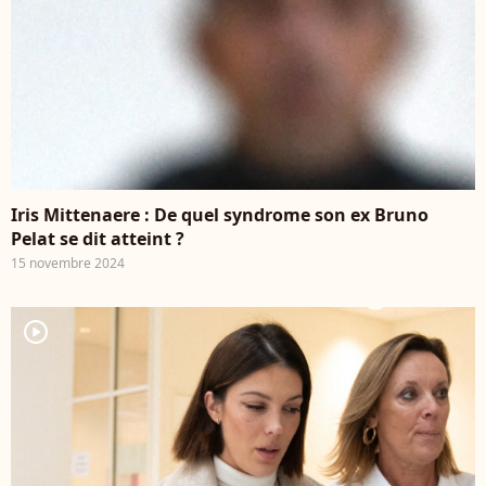
Iris Mittenaere : De quel syndrome son ex Bruno
Pelat se dit atteint ?
15 novembre 2024
player2