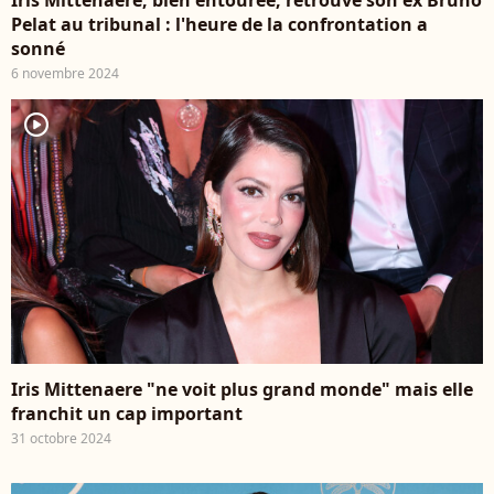
Pelat au tribunal : l'heure de la confrontation a
sonné
6 novembre 2024
player2
Iris Mittenaere "ne voit plus grand monde" mais elle
franchit un cap important
31 octobre 2024