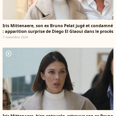
Iris Mittenaere, son ex Bruno Pelat jugé et condamné
: apparition surprise de Diego El Glaoui dans le procès
7 novembre 2024
player2
Iris Mittenaere, bien entourée, retrouve son ex Bruno