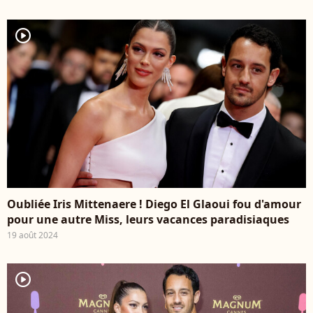
player2
Oubliée Iris Mittenaere ! Diego El Glaoui fou d'amour
pour une autre Miss, leurs vacances paradisiaques
19 août 2024
player2