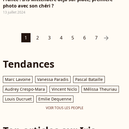
photo avec son chéri ?
13 juillet 2024
arrow_right
1
2
3
4
5
6
7
Tendances
Marc Lavoine
Vanessa Paradis
Pascal Bataille
Audrey Crespo-Mara
Vincent Niclo
Mélissa Theuriau
Louis Ducruet
Emilie Dequenne
VOIR TOUS LES PEOPLE