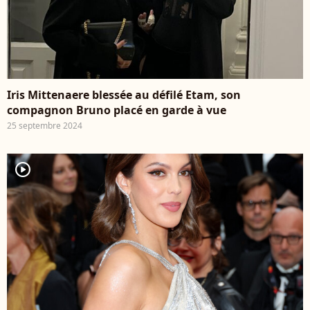
Iris Mittenaere blessée au défilé Etam, son
compagnon Bruno placé en garde à vue
25 septembre 2024
player2