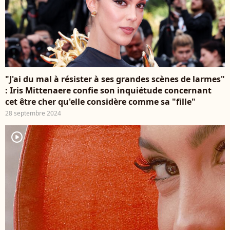
"J'ai du mal à résister à ses grandes scènes de larmes"
: Iris Mittenaere confie son inquiétude concernant
cet être cher qu'elle considère comme sa "fille"
28 septembre 2024
player2