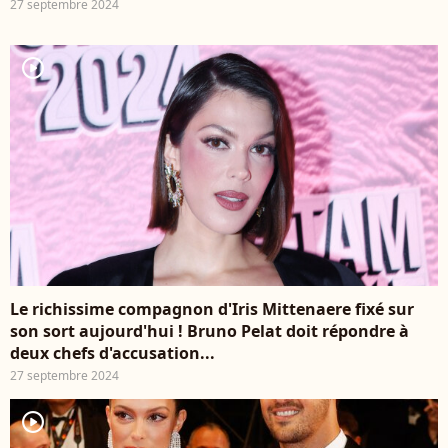
27 septembre 2024
player2
Le richissime compagnon d'Iris Mittenaere fixé sur
son sort aujourd'hui ! Bruno Pelat doit répondre à
deux chefs d'accusation...
27 septembre 2024
player2