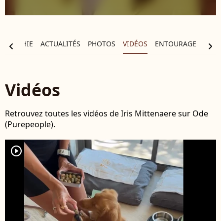
OGRAPHIE
ACTUALITÉS
PHOTOS
VIDÉOS
ENTOURAGE
chevron_left
chevron_right
Vidéos
Retrouvez toutes les vidéos de Iris Mittenaere sur Ode
(Purepeople).
player2