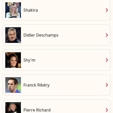
chevron_right
Shakira
chevron_right
Didier Deschamps
chevron_right
Shy'm
chevron_right
Franck Ribéry
chevron_right
Pierre Richard