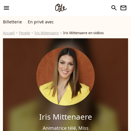
menu
search
newsletter
Billetterie
En privé avec
Accueil
People
Iris Mittenaere
Iris Mittenaere en vidéos
Iris Mittenaere
Animatrice télé, Miss