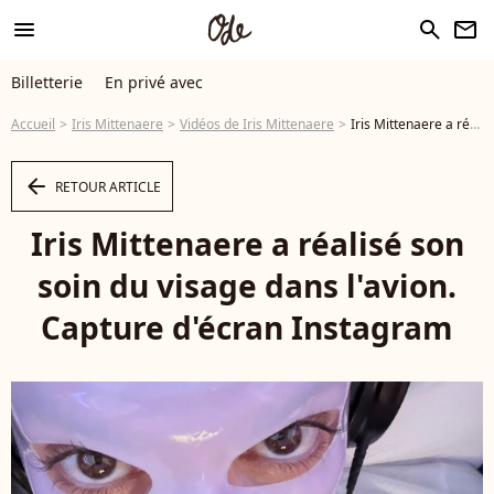
menu
search
newsletter
Billetterie
En privé avec
Accueil
Iris Mittenaere
Vidéos de Iris Mittenaere
Iris Mittenaere a réalisé son soin du visage dans l'avion. Capture d'écran Instagram - Vidéo
arrow_left
RETOUR ARTICLE
Iris Mittenaere a réalisé son
soin du visage dans l'avion.
Capture d'écran Instagram