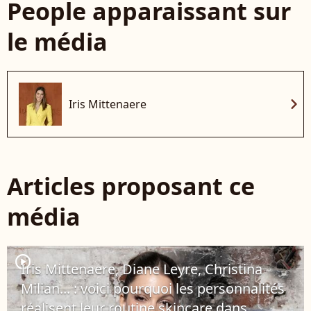
People apparaissant sur
le média
chevron_right
Iris Mittenaere
Articles proposant ce
média
player2
Iris Mittenaere, Diane Leyre, Christina
Milian... : voici pourquoi les personnalités
réalisent leur routine skincare dans