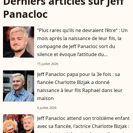
Derniers articles sur Jeff
Panacloc
“Plus rares qu’ils ne devraient l’être“ : Un
mois après la naissance de leur fils, la
compagne de Jeff Panacloc sort du
silence et évoque l’attitude du
ventriloque dans cette aventure
15 juillet 2026
Jeff Panacloc papa pour la 3e fois : sa
fiancée Charlotte Bizjak a donné
naissance à leur fils Raphaël dans leur
maison
6 juillet 2026
Jeff Panacloc attend son troisième enfant
avec sa fiancée, l'actrice Charlotte Bizjak :