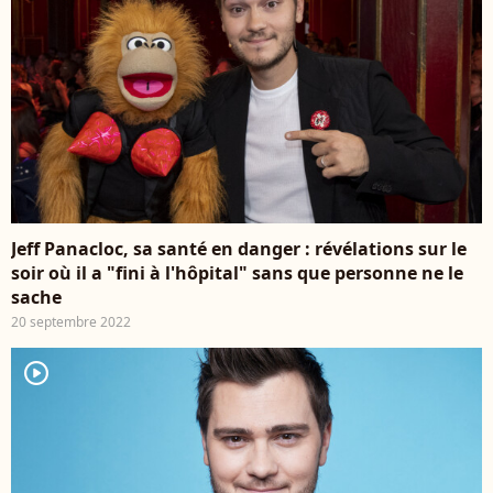
Jeff Panacloc, sa santé en danger : révélations sur le
soir où il a "fini à l'hôpital" sans que personne ne le
sache
20 septembre 2022
player2