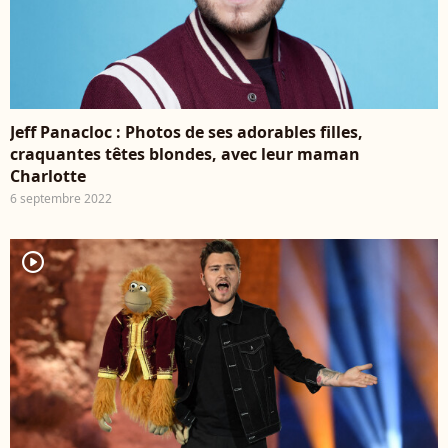
Jeff Panacloc : Photos de ses adorables filles,
craquantes têtes blondes, avec leur maman
Charlotte
6 septembre 2022
player2