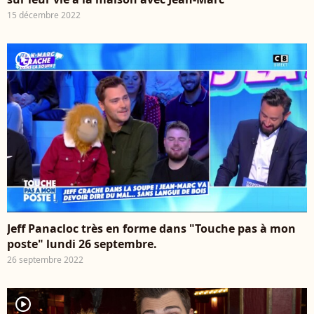
15 décembre 2022
player2
Jeff Panacloc très en forme dans "Touche pas à mon
poste" lundi 26 septembre.
26 septembre 2022
player2