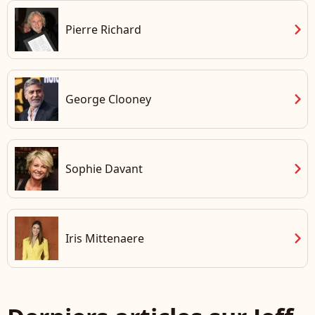
chevron_right
Pierre Richard
chevron_right
George Clooney
chevron_right
Sophie Davant
chevron_right
Iris Mittenaere