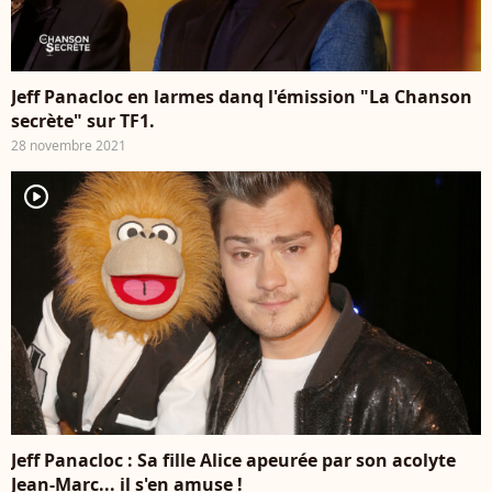
Jeff Panacloc en larmes danq l'émission "La Chanson
secrète" sur TF1.
28 novembre 2021
player2
Jeff Panacloc : Sa fille Alice apeurée par son acolyte
Jean-Marc... il s'en amuse !