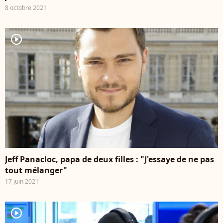
8 octobre 2021
player2
Jeff Panacloc, papa de deux filles : "J'essaye de ne pas
tout mélanger"
17 juin 2021
player2