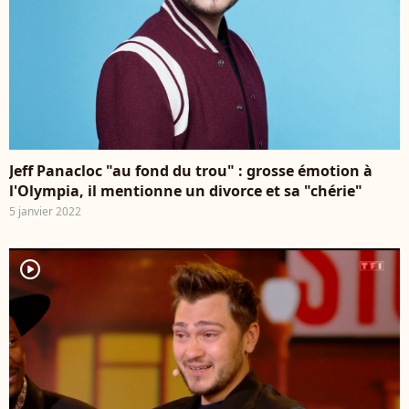
Jeff Panacloc "au fond du trou" : grosse émotion à
l'Olympia, il mentionne un divorce et sa "chérie"
5 janvier 2022
player2