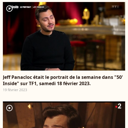
player2
Jeff Panacloc était le portrait de la semaine dans "50'
Inside" sur TF1, samedi 18 février 2023.
19 février 2023
player2