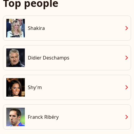
Top people
chevron_right
Shakira
chevron_right
Didier Deschamps
chevron_right
Shy'm
chevron_right
Franck Ribéry