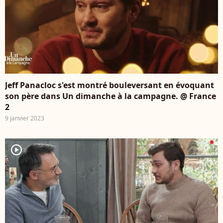
Jeff Panacloc s'est montré bouleversant en évoquant
son père dans Un dimanche à la campagne. @ France
2
9 janvier 2023
player2