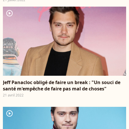
player2
Jeff Panacloc obligé de faire un break : "Un souci de
santé m'empêche de faire pas mal de choses"
21 avril 2022
player2