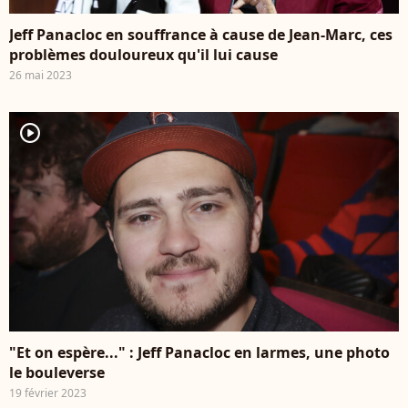
Jeff Panacloc en souffrance à cause de Jean-Marc, ces
problèmes douloureux qu'il lui cause
26 mai 2023
player2
"Et on espère..." : Jeff Panacloc en larmes, une photo
le bouleverse
19 février 2023