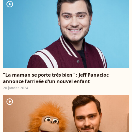
player2
"La maman se porte très bien" : Jeff Panacloc
annonce l'arrivée d'un nouvel enfant
20 janvier 2024
player2