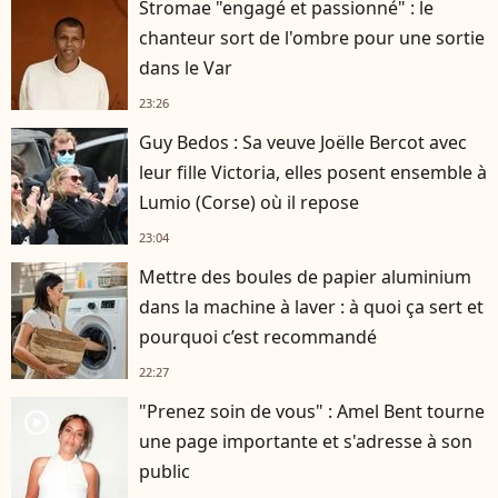
Stromae "engagé et passionné" : le
chanteur sort de l'ombre pour une sortie
dans le Var
23:26
Guy Bedos : Sa veuve Joëlle Bercot avec
leur fille Victoria, elles posent ensemble à
Lumio (Corse) où il repose
23:04
Mettre des boules de papier aluminium
dans la machine à laver : à quoi ça sert et
pourquoi c’est recommandé
22:27
"Prenez soin de vous" : Amel Bent tourne
player2
une page importante et s'adresse à son
public