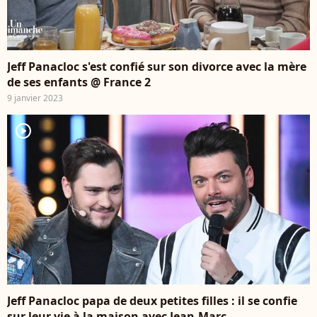
Jeff Panacloc s'est confié sur son divorce avec la mère
de ses enfants @ France 2
9 janvier 2023
player2
Jeff Panacloc papa de deux petites filles : il se confie
sur leur vie à la maison avec Jean-Marc