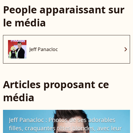
People apparaissant sur
le média
chevron_right
Jeff Panacloc
Articles proposant ce
média
Jeff Panacloc : Photos de ses adorables
filles, craquantes têtes blondes, avec leur