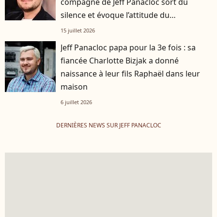
compagne de Jeff Panacloc sort du
silence et évoque l’attitude du
ventriloque dans cette aventure
15 juillet 2026
Jeff Panacloc papa pour la 3e fois : sa
fiancée Charlotte Bizjak a donné
naissance à leur fils Raphaël dans leur
maison
6 juillet 2026
DERNIÈRES NEWS SUR JEFF PANACLOC