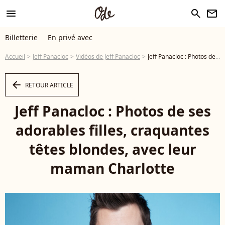
menu
search
newsletter
Billetterie
En privé avec
Accueil
Jeff Panacloc
Vidéos de Jeff Panacloc
Jeff Panacloc : Photos de ses adorables filles, craquantes têtes blondes, avec leur maman Charlotte - Vidéo
arrow_left
RETOUR ARTICLE
Jeff Panacloc : Photos de ses
adorables filles, craquantes
têtes blondes, avec leur
maman Charlotte