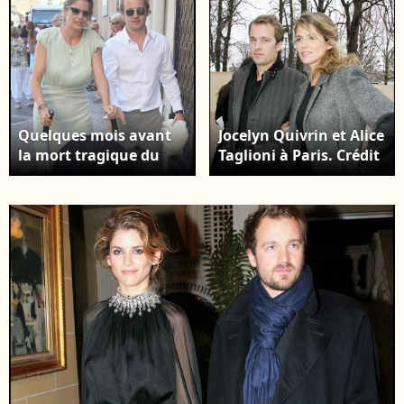
Quelques mois avant
Jocelyn Quivrin et Alice
la mort tragique du
Taglioni à Paris. Crédit
comédien dans un
: RINDOFF-BORDE /
accident de voiture en
BESTIMAGE
2009, le couple avait
donné naissance à un
petit garçon
prénommé Charlie
Jocelyn Quivrin, Alice
Taglioni et leur enfant
Charlie à Anduze pour
le mariage de Jean
Dujardin et Alexandra
Lamy. Crédit :