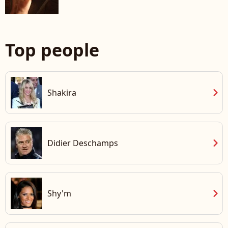
Top people
chevron_right
Shakira
chevron_right
Didier Deschamps
chevron_right
Shy'm