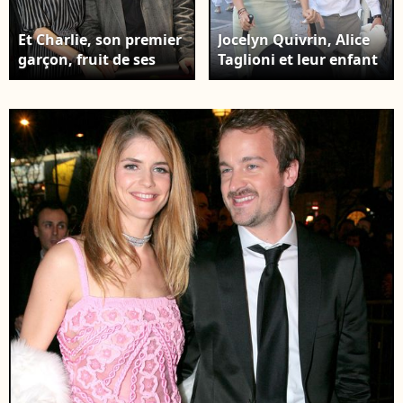
Et Charlie, son premier
Jocelyn Quivrin, Alice
garçon, fruit de ses
Taglioni et leur enfant
amours avec le
Charlie à Anduze pour
regretté Jocelyn
le mariage de Jean
Quivrin Photo
Dujardin et Alexandra
exclusive - Alice
Lamy. Crédit :
Taglioni, Jocelyn
JACOVIDES-MOREAU /
Quivrin - Inauguration
BESTIMAGE
de la boutique Cartier,
rue du Faubourg Saint-
Honoré à Paris.
BERTRAND RINDOFF
PETROFF / BESTIMAGE