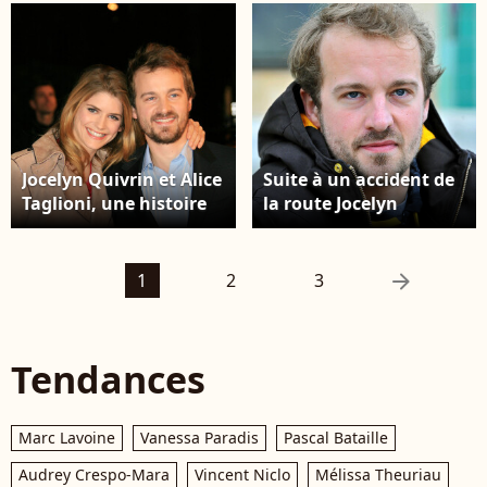
Jocelyn Quivrin et Alice
Suite à un accident de
Taglioni, une histoire
la route Jocelyn
d'amour qui a démarré
Quivrin
en 2003
arrow_right
1
2
3
Tendances
Marc Lavoine
Vanessa Paradis
Pascal Bataille
Audrey Crespo-Mara
Vincent Niclo
Mélissa Theuriau