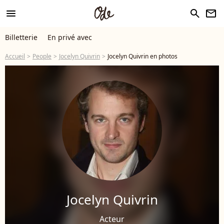
menu
search
newsletter
Billetterie
En privé avec
Accueil
People
Jocelyn Quivrin
Jocelyn Quivrin en photos
Jocelyn Quivrin
Acteur