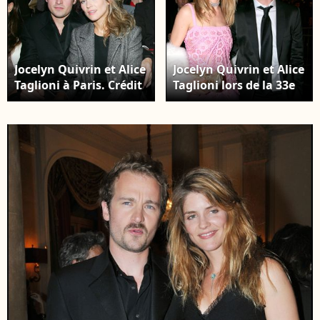
Jocelyn Quivrin et Alice
Jocelyn Quivrin et Alice
Taglioni à Paris. Crédit
Taglioni lors de la 33e
: RINDOFF-BORDE /
cérémonie des Césars à
BESTIMAGE
Paris. Crédit :
RINDOFF-BORDE /
BESTIMAGE