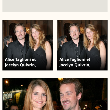
Alice Taglioni et
Alice Taglioni et
Jocelyn Quivrin,
Jocelyn Quivrin,
lauréat du prix Patrick
lauréat du prix Patrick
DewaereI- Remise des
DewaereI- Remise des
prix Romy Schneider et
prix Romy Schneider et
Patrick Dewaere "Les
Patrick Dewaere "Les
espoirs du cinéma
espoirs du cinéma
français" à l'hôtel
français" à l'hôtel
Royal Monceau à Paris.
Royal Monceau à Paris.
RINDOFF-GUIREC /
RINDOFF-GUIREC /