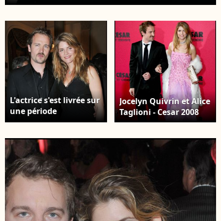
printemps-été 2006 au Grand Palais à Paris.
AGENCE / BESTIMAGE
L'actrice s'est livrée sur
Jocelyn Quivrin et Alice
une période
Taglioni - Cesar 2008
extrêmement
douloureuse de sa vie :
le décès tragique de
son compagnon
Jocelyn Quivrin en
2009. Jocelyn Quivrin,
lauréat du prix Patrixk
Dewaere et sa
compagne Alice
Taglioni - Remise des