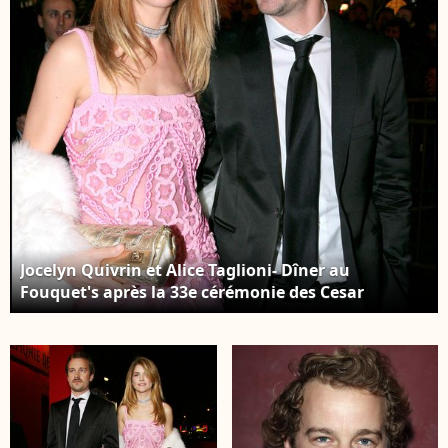
Jocelyn Quivrin et Alice Taglioni- Dîner au
Fouquet's après la 33e cérémonie des Cesar