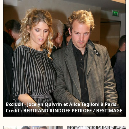
BELLAK / BESTIMAGE
JAEGLE STEPHANE /
BESTIMAGE
Exclusif - Jocelyn Quivrin et Alice Taglioni à Paris.
Crédit : BERTRAND RINDOFF PETROFF / BESTIMAGE