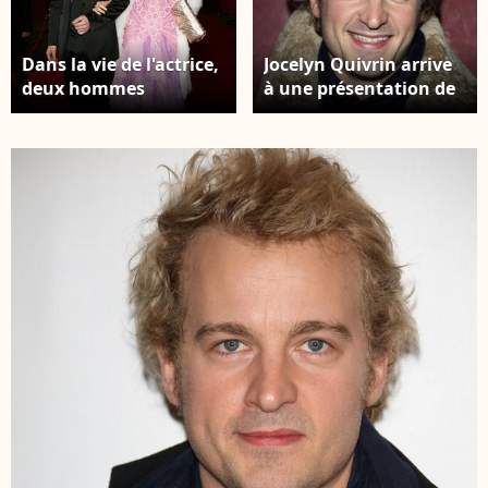
Dans la vie de l'actrice,
Jocelyn Quivrin arrive
deux hommes
à une présentation de
comptent : Jocelyn
courts métrages
Quivrin, père de leur
(réalisés par des
petit Charlie, acteur
acteurs) au cinéma
salué, tragiquement
Champo à Paris,
disparu en 2009 dans
France, le 20 octobre
un accident de voiture.
2009. Photo by Denis
L'actrice Alice Taglioni
Guignebourg/ABACAPRE
et son petit ami
l'acteur Jocelyn Quivrin
arrivent à la 33e
cérémonie des César
(prix du cinéma
français) qui s'est
tenue au Théâtre du
Chatelet à Paris,
France, le 22 février