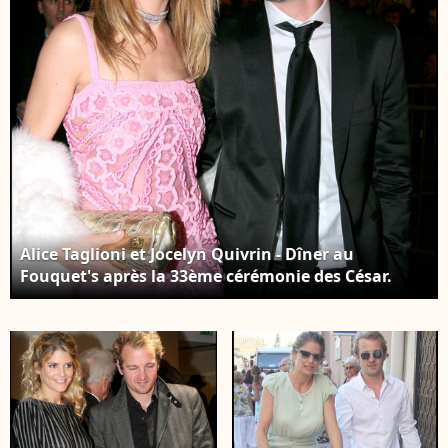
BESTIMAGE
BESTIMAGE
Alice Taglioni et Jocelyn Quivrin - Dîner au
Fouquet's après la 33ème cérémonie des César.
RINDOFF-BORDE / BESTIMAGE