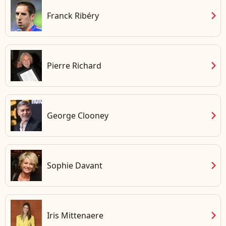
chevron_right
Franck Ribéry
chevron_right
Pierre Richard
chevron_right
George Clooney
chevron_right
Sophie Davant
chevron_right
Iris Mittenaere