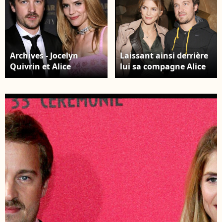
Archives - Jocelyn
Laissant ainsi derrière
Quivrin et Alice
lui sa compagne Alice
Taglioni.
Taglioni Alice Taglioni
et Jocelyn Quivrin -
Soirée du film "Je suis
une légende" au
cabaret à Paris.