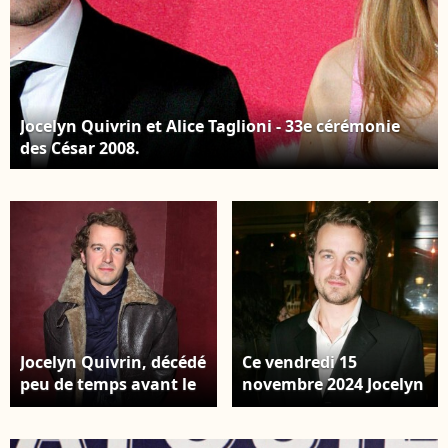
Jocelyn Quivrin et Alice Taglioni - 33e cérémonie
des César 2008.
Jocelyn Quivrin, décédé
Ce vendredi 15
peu de temps avant le
novembre 2024 Jocelyn
tournage de Philibert
Quivrin
le puceau, dont il