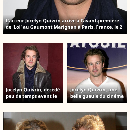
2008. Photo by Denis
Guignebourg/ABACAPRESS.COM
L'acteur Jocelyn Quivrin arrive à l'avant-première
de 'Lol' au Gaumont Marignan à Paris, France, le 2
février 2009. Photo by Denis
Guignebourg/ABACAPRESS.COM
Jocelyn Quivrin, décédé
Jocelyn Quivrin, une
peu de temps avant le
belle gueule du cinéma
tournage de Philibert
français
le puceau, dont il
devait incarer le rôle-
titre.