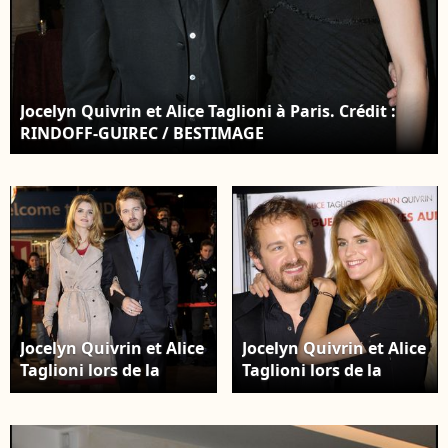
Jocelyn Quivrin et Alice Taglioni à Paris. Crédit :
RINDOFF-GUIREC / BESTIMAGE
Jocelyn Quivrin et Alice
Jocelyn Quivrin et Alice
Taglioni lors de la
Taglioni lors de la
cérémonie des NRJ
Première du film
Music Awards 2008.
"Notre univers
Crédit : RACHID
impitoyable". Crédit :