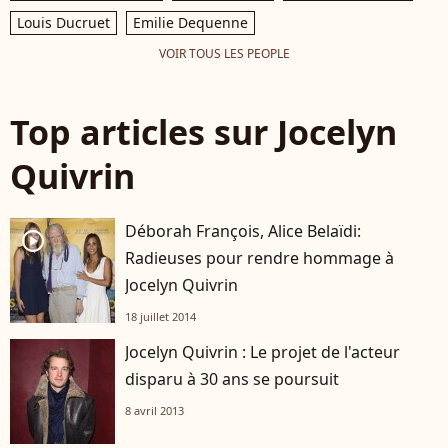
Louis Ducruet
Emilie Dequenne
VOIR TOUS LES PEOPLE
Top articles sur Jocelyn
Quivrin
Déborah François, Alice Belaïdi:
player2
Radieuses pour rendre hommage à
Jocelyn Quivrin
18 juillet 2014
Jocelyn Quivrin : Le projet de l'acteur
disparu à 30 ans se poursuit
8 avril 2013