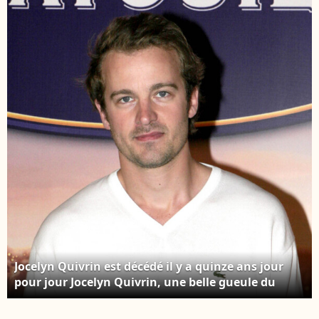
devait incarer le rôle-
titre.
Jocelyn Quivrin est décédé il y a quinze ans jour
pour jour Jocelyn Quivrin, une belle gueule du
cinéma français