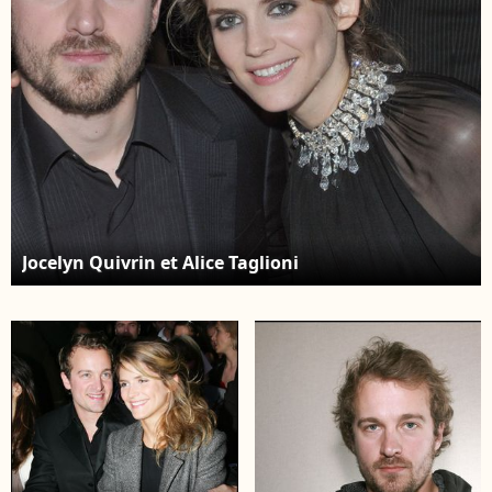
prix Romy Schneider et
Patrick Dewaere, "les
espoirs du cinéma
français" à l'hôtel
Royal Monceau à Paris
le 17 mars 2008
RINDOFF-GUIREC /
BESTIMAGE
Jocelyn Quivrin et Alice Taglioni