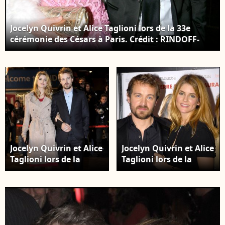
Jocelyn Quivrin et Alice Taglioni lors de la 33e
cérémonie des Césars à Paris. Crédit : RINDOFF-
BORDE / BESTIMAGE
Jocelyn Quivrin et Alice
Jocelyn Quivrin et Alice
Taglioni lors de la
Taglioni lors de la
cérémonie des NRJ
Première du film
Music Awards 2008.
"Notre univers
Crédit : RACHID
impitoyable". Crédit :
BELLAK / BESTIMAGE
JAEGLE STEPHANE /
BESTIMAGE