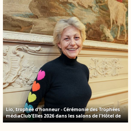
Sandrine Thesillat /
© Noel
PsNewZ
Carrier/Bestimage
Lio, trophée d'honneur - Cérémonie des Trophées
médiaClub'Elles 2026 dans les salons de l'Hôtel de
Lassay le 4 février 2026. © Anne-Sophie Guebey /
Bestimage