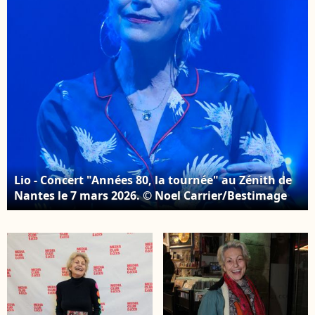
l'Hôtel de Lassay le 4
février 2026. © Anne-
février 2026. © Anne-
Sophie Guebey /
Sophie Guebey /
Bestimage
Bestimage
Lio - Concert "Années 80, la tournée" au Zénith de
Nantes le 7 mars 2026. © Noel Carrier/Bestimage