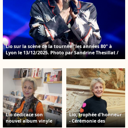
Lio sur la scène de la tournée "les années 80" à
Lyon le 13/12/2025. Photo par Sandrine Thesillat /
PsNewZ
Lio dédicace son
Lio, trophée d'honneur
nouvel album vinyle
- Cérémonie des
"Geoid Party In The
Trophées