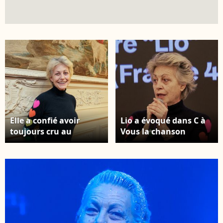
Elle a confié avoir
Lio a évoqué dans C à
toujours cru au
Vous la chanson
potentiel de Louane
Amoureuse solo que
depuis sa participation
Louane a écrite à son
à The Voice. Lio,
attention. Lio, trophée
trophée d'honneur -
d'honneur - Cérémonie
Cérémonie des
des Trophées
Trophées
médiaClub'Elles 2026
médiaClub'Elles 2026
dans les salons de
dans les salons de
l'Hôtel de Lassay le 4