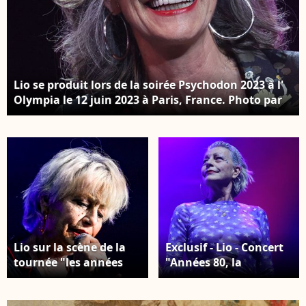
Lio se produit lors de la soirée Psychodon 2023 à l'
Olympia le 12 juin 2023 à Paris, France. Photo par
Nasser Berzane/ABACAPRESS.COM
Lio sur la scène de la
Exclusif - Lio - Concert
tournée "les années
"Années 80, la
80" à Lyon le
tournée" au Zénith de
13/12/2025. Photo par
Nantes le 7 mars 2026.