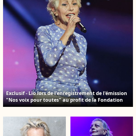
le 25 novembre 2025, à
Paris, France, le 19
novembre 2025. ©
Guirec-
Moreau/Bestimage
Exclusif - Lio lors de l'enregistrement de l'émission
"Nos voix pour toutes" au profit de la Fondation
des femmes à l'Adidas Arena diffusée sur TMC le 25
novembre 2025, à Paris, France, le 19 novembre
2025. © Guirec-Moreau/Bestimage