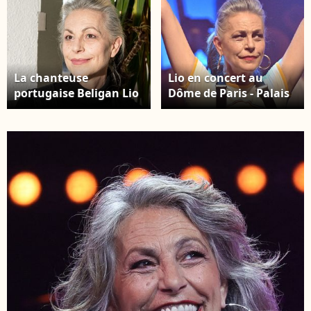
La chanteuse
Lio en concert au
portugaise Beligan Lio
Dôme de Paris - Palais
pose lors d'une séance
des Sports, Paris,
de portraits pendant le
France le 26 mars 2022.
festival de télévision
Photo par Lionel
de Luchon, à Bagnere
Urman/ABACAPRESS.CO
de Luchon, dans le
sud-ouest de la France,
le 10 février 2022.
Photo par Daniel
Derajinski/ABACAPRESS.COM