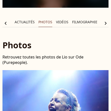
RAPHIE
ACTUALITÉS
PHOTOS
VIDÉOS
FILMOGRAPHIE
chevron_left
chevron_right
Photos
Retrouvez toutes les photos de Lio sur Ode
(Purepeople).