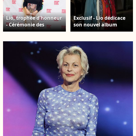
Lio, trophée d'honneur
Exclusif - Lio dédicace
- Cérémonie des
son nouvel album
Trophées
vinyle "Geoid Party In
médiaClub'Elles 2026
The Sky " au magasin
dans les salons de
Lucky records à Paris le
l'Hôtel de Lassay le 4
15 décembre 2025. ©
février 2026. © Anne-
Philippe
Sophie Guebey /
Baldini/Bestimage
Bestimage