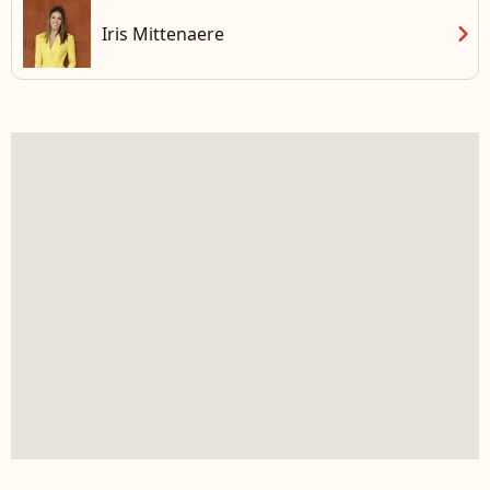
chevron_right
Iris Mittenaere