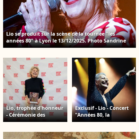
Lio se produit sur la scène de la tournée "les
années 80" à Lyon le 13/12/2025. Photo Sandrine
Thesillat / PsNewZ
Lio, trophée d'honneur
Exclusif - Lio - Concert
- Cérémonie des
"Années 80, la
Trophées
tournée" au Zénith de
médiaClub'Elles 2026
Nantes le 7 mars 2026.
dans les salons de
© Noel