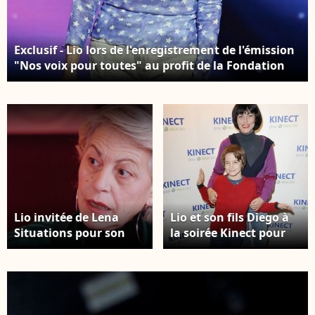
Exclusif - Lio lors de l'enregistrement de l'émission
"Nos voix pour toutes" au profit de la Fondation
des femmes à l'Adidas Arena diffusée sur TMC le 25
novembre 2025, à Paris, France, le 19 novembre
2025. © Guirec-Moreau/Bestimage
Lio invitée de Lena
Lio et son fils Diego à
Situations pour son
la soirée Kinect pour
podcast
XBox 360 au VIP Room
Theatre à Paris,
France, le 9 novembre
2010. Photo par
Nicolas