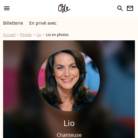
menu
search
newsletter
Billetterie
En privé avec
Accueil
People
Lio
Lio en photos
Lio
Chanteuse