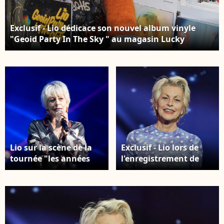
Exclusif - Lio dédicace son nouvel album vinyle
"Geoid Party In The Sky " au magasin Lucky
records à Paris le 15 décembre 2025. © Philippe
Baldini/Bestimage
Lio sur la scène de la
Exclusif - Lio lors de
tournée "les années
l'enregistrement de
80" à Lyon le
l'émission "Nos voix
13/12/2025. Photo
pour toutes" au profit
Sandrine Thesillat /
de la Fondation des
PsNewZ
femmes à l'Adidas
Arena diffusée sur TMC