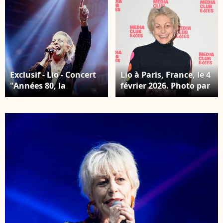
Exclusif - Lio - Concert
Lio à Paris, France, le 4
"Années 80, la
février 2026. Photo par
tournée" au Zénith de
Mireille
Nantes le 7 mars 2026.
Ampilhac/ABACAPRESS.
© Noel
Carrier/Bestimage