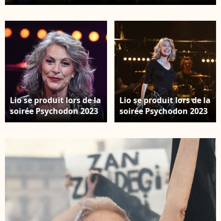
Carrier/Bestimage
Lio se produit lors de la
Lio se produit lors de la
soirée Psychodon 2023
soirée Psychodon 2023
à l' Olympia le 12 juin
à l' Olympia le 12 juin
2023 à Paris, France.
2023 à Paris, France.
Photo par Nasser
Photo par Nasser
Berzane/ABACAPRESS.COM
Berzane/ABACAPRESS.CO