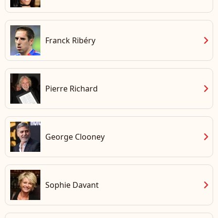
chevron_right
Franck Ribéry
chevron_right
Pierre Richard
chevron_right
George Clooney
chevron_right
Sophie Davant