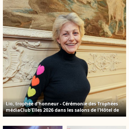
l'Hôtel de Lassay le 4
Carrier/Bestimage
février 2026. © Anne-
Sophie Guebey /
Bestimage
Lio, trophée d'honneur - Cérémonie des Trophées
médiaClub'Elles 2026 dans les salons de l'Hôtel de
Lassay le 4 février 2026. © Anne-Sophie Guebey /
Bestimage