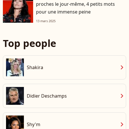
proches le jour-même, 4 petits mots
pour une immense peine
13 mars 2025
Top people
chevron_right
Shakira
chevron_right
Didier Deschamps
chevron_right
Shy'm