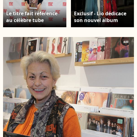
Le titre fait référence
Exclusif - Lio dédicace
au célèbre tube
son nouvel album
Amoureux solitaire de
vinyle "Geoid Party In
la chanteuse. Lio,
The Sky " au magasin
trophée d'honneur -
Lucky records à Paris le
Cérémonie des
15 décembre 2025. ©
Trophées
Philippe
médiaClub'Elles 2026
Baldini/Bestimage
dans les salons de
l'Hôtel de Lassay le 4
février 2026. © Anne-
Sophie Guebey /
Bestimage