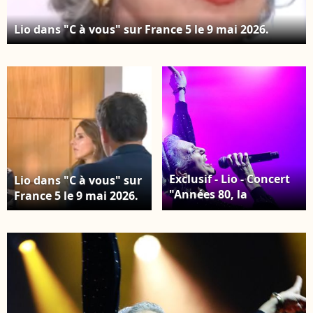
Lio dans "C à vous" sur France 5 le 9 mai 2026.
Exclusif - Lio - Concert
Lio dans "C à vous" sur
"Années 80, la
France 5 le 9 mai 2026.
tournée" au Zénith de
Nantes le 7 mars 2026.
© Noel
Carrier/Bestimage