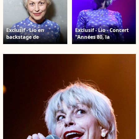
Exclusif - Lio en
Exclusif - Lio - Concert
backstage de
"Années 80, la
l'enregistrement de
tournée" au Zénith de
l'émission "Nos voix
Nantes le 7 mars 2026.
pour toutes" au profit
© Noel
de la Fondation des
Carrier/Bestimage
femmes à l'Adidas
Arena diffusée sur TMC
le 25 novembre 2025, à
Paris, France, le 19
novembre 2025. ©
Guirec-
Moreau/Bestimage