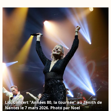
Sky " au magasin
médiaClub'Elles 2026
Lucky records à Paris le
dans les salons de
15 décembre 2025.
l'Hôtel de Lassay le 4
Photo par Philippe
février 2026. Photo par
Baldini/Bestimage
Anne-Sophie Guebey /
Bestimage
Lio, Concert "Années 80, la tournée" au Zénith de
Nantes le 7 mars 2026. Photo par Noel