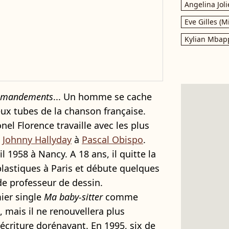
Angelina Joli
Eve Gilles (M
Kylian Mbap
mmandements
... Un homme se cache
ux tubes de la chanson française.
el Florence travaille avec les plus
e
Johnny Hallyday
à
Pascal Obispo
.
il 1958 à Nancy. A 18 ans, il quitte la
 plastiques à Paris et débute quelques
de professeur de dessin.
mier single
Ma baby-sitter
comme
 mais il ne renouvellera plus
'écriture dorénavant. En 1995, six de