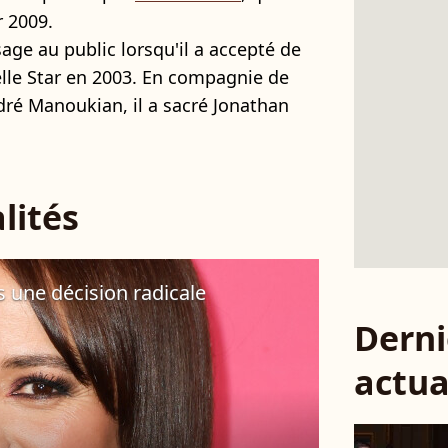
r 2009.
sage au public lorsqu'il a accepté de
velle Star en 2003. En compagnie de
dré Manoukian, il a sacré Jonathan
lités
is une décision radicale
Derni
actua