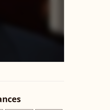
ances