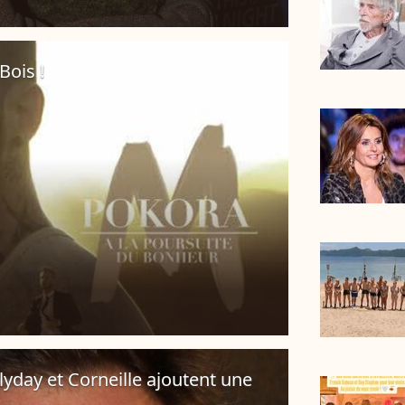
Bois !
lyday et Corneille ajoutent une