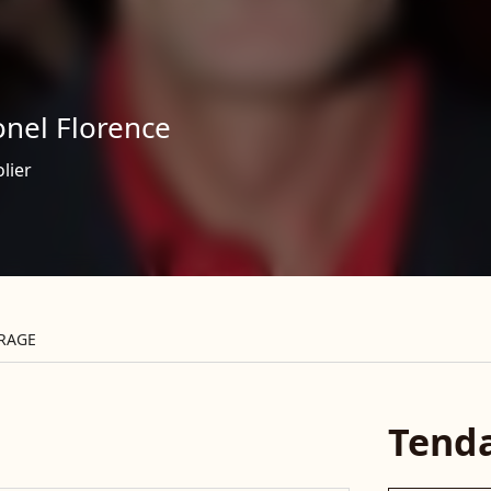
onel Florence
lier
RAGE
Tend