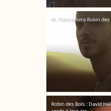
player2
M. Pokora sera Robin des 
29 mars 2012
Robin des Bois : David Hal
corde à leur arc