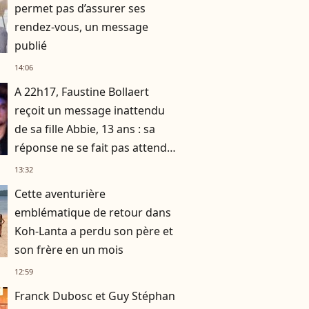
permet pas d’assurer ses
rendez-vous, un message
publié
14:06
A 22h17, Faustine Bollaert
reçoit un message inattendu
de sa fille Abbie, 13 ans : sa
réponse ne se fait pas attendre
!
13:32
Cette aventurière
emblématique de retour dans
Koh-Lanta a perdu son père et
son frère en un mois
12:59
Franck Dubosc et Guy Stéphan