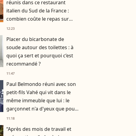
réunis dans ce restaurant
italien du Sud de la France :
combien coûte le repas sur
place ?
12:23
Placer du bicarbonate de
soude autour des toilettes : à
quoi ça sert et pourquoi c’est
recommandé ?
11:47
Paul Belmondo réuni avec son
petit-fils Vahé qui vit dans le
même immeuble que lui : le
garçonnet n'a d'yeux que pour
son papa à la télévision
11:18
“Après des mois de travail et