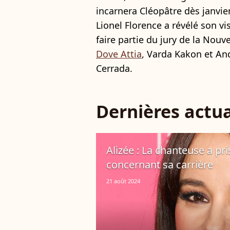
incarnera Cléopâtre dès janvie
Lionel Florence a révélé son vi
faire partie du jury de la Nou
Dove Attia
, Varda Kakon et An
Cerrada.
Dernières actua
Alizée : La chanteuse a pr
concernant sa carrière
21 août 2024