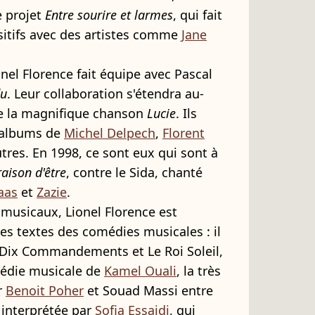
e projet
Entre sourire et larmes
, qui fait
itifs avec des artistes comme
Jane
el Florence fait équipe avec Pascal
lu
. Leur collaboration s'étendra au-
de la magnifique chanson
Lucie
. Ils
s albums de
Michel Delpech
,
Florent
tres. En 1998, ce sont eux qui sont à
raison d'être
, contre le Sida, chanté
aas
et
Zazie
.
musicaux, Lionel Florence est
es textes des comédies musicales : il
 Dix Commandements et Le Roi Soleil,
médie musicale de
Kamel Ouali
, la très
r
Benoit Poher
et Souad Massi entre
a interprétée par
Sofia Essaidi
, qui