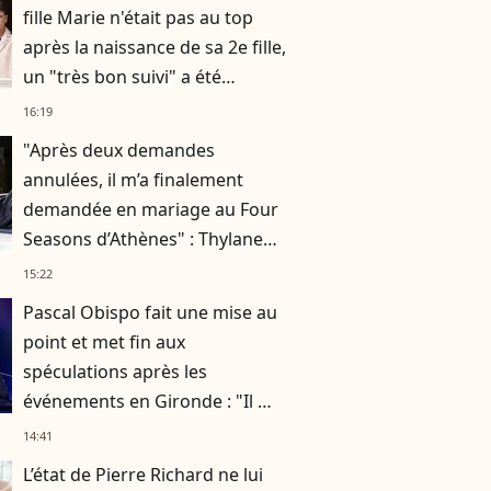
fille Marie n'était pas au top
après la naissance de sa 2e fille,
un "très bon suivi" a été
nécessaire
16:19
"Après deux demandes
annulées, il m’a finalement
demandée en mariage au Four
Seasons d’Athènes" : Thylane
Blondeau raconte ses
15:22
fiançailles
Pascal Obispo fait une mise au
point et met fin aux
spéculations après les
événements en Gironde : "Il me
semble important de
14:41
répondre"
L’état de Pierre Richard ne lui