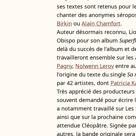
ses textes sont retenus pour l
chanter des anonymes séropos
Birkin
ou
Alain Chamfort
.
Auteur désormais reconnu, Lion
Obispo pour son album
Superf
delà du succès de l'album et 
travailleront ensemble sur le
Pagny
,
Nolwenn Leroy
entre au
l'origine du texte du single
Sa 
par 42 artistes, dont
Patricia K
Très apprécié des producteurs 
souvent demandé pour écrire l
a notamment travaillé sur Les
ainsi que sur la prochaine co
attendue Cléopâtre. Signée pa
autres, la bande originale ser