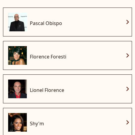
chevron_right
Pascal Obispo
chevron_right
Florence Foresti
chevron_right
Lionel Florence
chevron_right
Shy'm