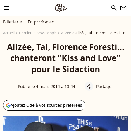
menu
search
newsletter
Billetterie
En privé avec
Accueil
Dernières news people
Alizée
Alizée, Tal, Florence Foresti... chanteront ''Kiss and Love'' pour le Sidaction
Alizée, Tal, Florence Foresti...
chanteront ''Kiss and Love''
pour le Sidaction
Publié le 4 mars 2014 à 13:44
Partager
share
Ajoutez Ode à vos sources préférées