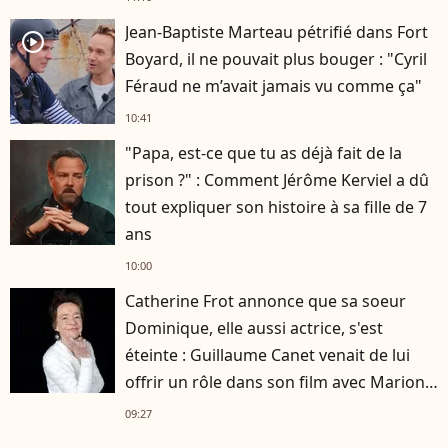
Jean-Baptiste Marteau pétrifié dans Fort
player2
Boyard, il ne pouvait plus bouger : "Cyril
Féraud ne m’avait jamais vu comme ça"
10:41
"Papa, est-ce que tu as déjà fait de la
prison ?" : Comment Jérôme Kerviel a dû
tout expliquer son histoire à sa fille de 7
ans
10:00
Catherine Frot annonce que sa soeur
Dominique, elle aussi actrice, s'est
éteinte : Guillaume Canet venait de lui
offrir un rôle dans son film avec Marion
Cotillard
09:27