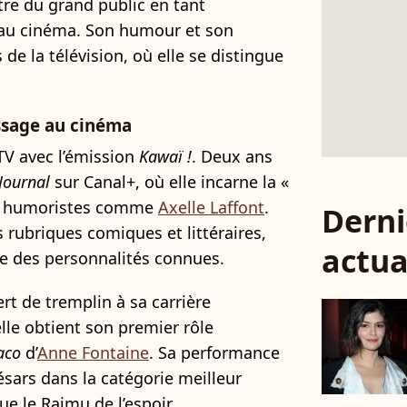
tre du grand public en tant
 au cinéma. Son humour et son
 de la télévision, où elle se distingue
assage au cinéma
 TV avec l’émission
Kawaï !
. Deux ans
Journal
sur Canal+, où elle incarne la «
es humoristes comme
Axelle Laffont
.
Derni
 rubriques comiques et littéraires,
actua
ie des personnalités connues.
rt de tremplin à sa carrière
lle obtient son premier rôle
aco
d’
Anne Fontaine
. Sa performance
sars dans la catégorie meilleur
ue le Raimu de l’espoir.