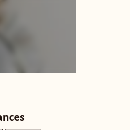
ances