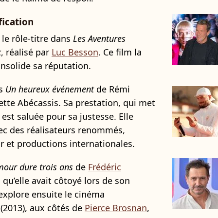
fication
le rôle-titre dans
Les Aventures
c
, réalisé par
Luc Besson
. Ce film la
onsolide sa réputation.
ns
Un heureux événement
de Rémi
ette Abécassis. Sa prestation, qui met
st saluée pour sa justesse. Elle
vec des réalisateurs renommés,
r et productions internationales.
mour dure trois ans
de
Frédéric
n qu’elle avait côtoyé lors de son
e explore ensuite le cinéma
(2013), aux côtés de
Pierce Brosnan
,