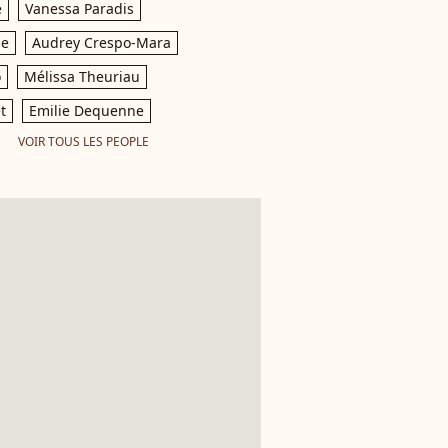
e
Vanessa Paradis
le
Audrey Crespo-Mara
o
Mélissa Theuriau
t
Emilie Dequenne
VOIR TOUS LES PEOPLE