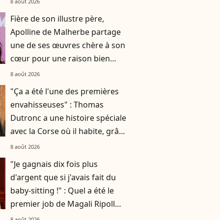
8 août 2026
Fière de son illustre père,
Apolline de Malherbe partage
une de ses œuvres chère à son
cœur pour une raison bien
particulière
8 août 2026
"Ça a été l'une des premières
envahisseuses" : Thomas
Dutronc a une histoire spéciale
avec la Corse où il habite, grâce
à sa maman Françoise Hardy
8 août 2026
"Je gagnais dix fois plus
d'argent que si j'avais fait du
baby-sitting !" : Quel a été le
premier job de Magali Ripoll
(N'oubliez pas les paroles) ?
8 août 2026