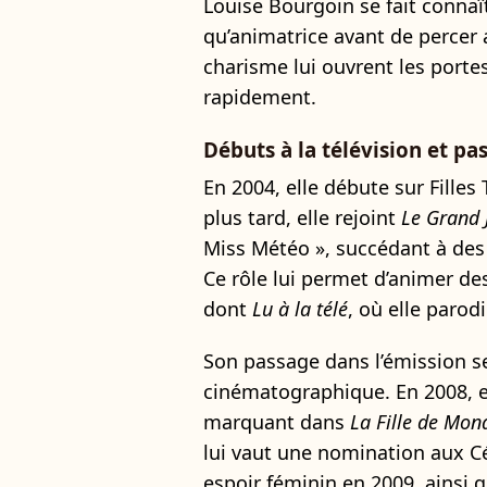
Louise Bourgoin se fait connaî
qu’animatrice avant de percer
charisme lui ouvrent les portes
rapidement.
Débuts à la télévision et p
En 2004, elle débute sur Filles
plus tard, elle rejoint
Le Grand 
Miss Météo », succédant à d
Ce rôle lui permet d’animer des
dont
Lu à la télé
, où elle parod
Son passage dans l’émission se
cinématographique. En 2008, e
marquant dans
La Fille de Mon
lui vaut une nomination aux Cé
espoir féminin en 2009, ainsi q