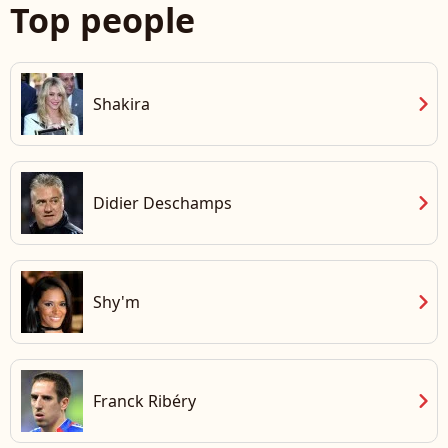
Top people
chevron_right
Shakira
chevron_right
Didier Deschamps
chevron_right
Shy'm
chevron_right
Franck Ribéry