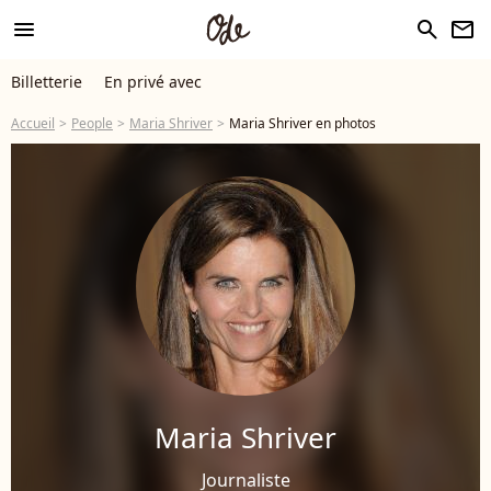
menu
search
newsletter
Billetterie
En privé avec
Accueil
People
Maria Shriver
Maria Shriver en photos
Maria Shriver
Journaliste