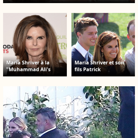
DiMaio/startraks/ABACAPRESS.COM
Maria Shriver à la
Maria Shriver et son
"Muhammad Ali's
fils Patrick
Celebrity Fight Night
Schwarzenegger lors
XXIV" au Marriott
de sa remise de
Desert Ridge Resort.
diplôme à Los Angeles
Phoenix, Arizona. Le 10
en 2012.
mars 2018.