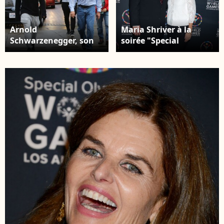
Arnold
Maria Shriver à la
Schwarzenegger, son
soirée "Special
ex-épouse Maria
Olympics Dance
Shriver et leur fils
Challenge" au centre
Patrick au centre
Wallis Annenberg à
commercial Barneys
Beverly Hills, le 31
New York à Beverly
juillet 2015
Hills. Los Angeles, le 22
décembre 2015.