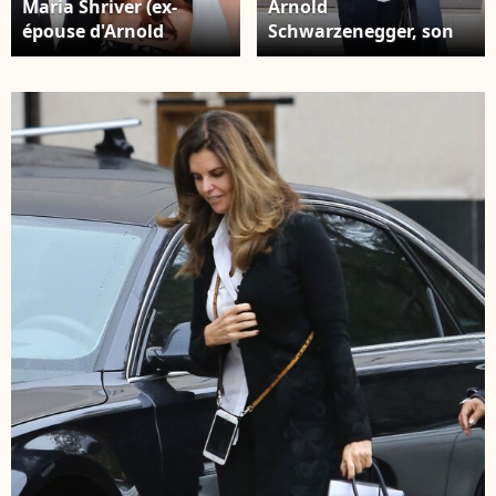
Maria Shriver (ex-
Arnold
épouse d'Arnold
Schwarzenegger, son
Schwarzenegger) et
ex-épouse Maria
leurs enfants Patrick,
Shriver et leur fils
Christopher, Katherine
Patrick au centre
et Christina
commercial Barneys
Schwarzenegger -
New York à Beverly
"ESPY Awards 2017" au
Hills. Los Angeles, le 22
Microsoft Theater à
décembre 2015.
Los Angeles, le 12
juillet 2017. © AdMedia
via Zuma
Press/Bestimage