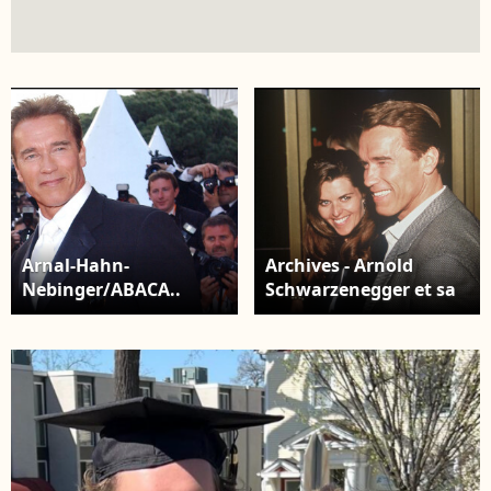
Arnal-Hahn-
Archives - Arnold
Nebinger/ABACA..
Schwarzenegger et sa
Cannes-France,
femme Maria Shriver -
16/05/2003. L'acteur
Première du film
autrichien Arnold
"Dave".
Schwarzenegger et sa
femme Maria Shriver
arrivent à la projection
du film Les Egares
d'André Techine en