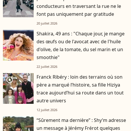
conducteurs en traversant la rue ne le
font pas uniquement par gratitude
20 juillet 2026
Shakira, 49 ans : "Chaque jour, je mange
des œufs ou de l'avocat avec de l'huile
d'olive, de la tomate, du sel marin et un
smoothie"
22 juillet 2026
Franck Ribéry : loin des terrains où son
player2
père a marqué l’histoire, sa fille Hiziya
trace aujourd’hui sa route dans un tout
autre univers
12 juillet 2026
“Sûrement ma dernière” : Shy’m adresse
un message à Jérémy Frérot quelques