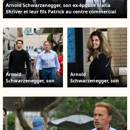
Arnold Schwarzenegger, son ex-épouse Maria
Shriver et leur fils Patrick au centre commercial
Barneys New York à Beverly Hills. Los Angeles, le
22 décembre 2015.
Arnold
Arnold
Schwarzenegger, son
Schwarzenegger, son
ex-épouse Maria
ex-épouse Maria
Shriver et leur fils
Shriver et leur fils
Patrick au centre
Patrick au centre
commercial Barneys
commercial Barneys
New York à Beverly
New York à Beverly
Hills. Los Angeles, le 22
Hills. Los Angeles, le 22
décembre 2015.
décembre 2015.