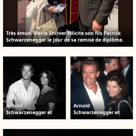
Très émue, Maria Shriver félicite son fils Patrick
Schwarzenegger le jour de sa remise de diplôme.
Photo publiée sur Twitter, le 14 mai 2016.
Arnold
Arnold
Schwarzenegger et
Schwarzenegger et
Maria Shriver sont
Maria Shriver sont
désormais
désormais
officiellement divorcés,
officiellement divorcés,