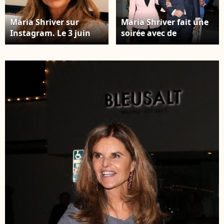
Maria Shriver sur
Maria Shriver fait une
Instagram. Le 3 juin
soirée avec de
2022.
nombreux amis chez
Spago à Beverly Hills et
sort accompagnée
d'un jeune inconnu.
Los Angeles, le 17 juin
2022.