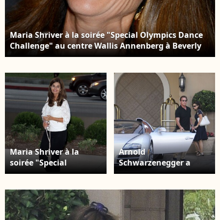
Maria Shriver à la soirée "Special Olympics Dance
Challenge" au centre Wallis Annenberg à Beverly
Hills, le 31 juillet 2015
Maria Shriver à la
Arnold
soirée "Special
Schwarzenegger a
Olympics Dance
célébré son
Challenge" au centre
anniversaire avec sa
Wallis Annenberg à
mère, Maria Shriver et
Beverly Hills, le 31
leurs enfants, à l'Hôtel
juillet 2015
Montage de Beverly