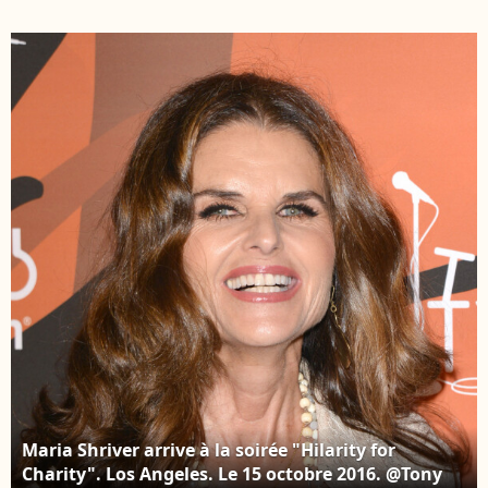
Jazz" à Los Angeles, le
Schwarzenegger à Los
23 novembre 2018.
Angeles le 20 avril
2021.
Maria Shriver arrive à la soirée "Hilarity for
Charity". Los Angeles. Le 15 octobre 2016. @Tony