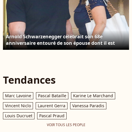
Arnold Schwarzenegger célébrait son 68e
anniversaire entouré de son épouse dont il est
séparé Maria Shriver, ainsi que ses quatre enfants,
au Montage Hotel de Beverly Hills, le 30 juillet 2015
Tendances
Marc Lavoine
Pascal Bataille
Karine Le Marchand
Vincent Niclo
Laurent Gerra
Vanessa Paradis
Louis Ducruet
Pascal Praud
VOIR TOUS LES PEOPLE