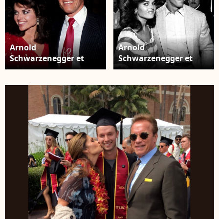
Arnold
Arnold
Schwarzenegger et
Schwarzenegger et
Maria Shriver.
Maria Shriver sont
désormais
officiellement divorcés,
10 ans après leur
séparation initiale en
2011. Los Angeles, le 28
décembre 2021.