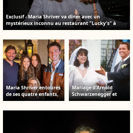
Exclusif - Maria Shriver va dîner avec un
mystérieux inconnu au restaurant "Lucky's" à
Malibu, le 30 juillet 2022.
Maria Shriver entourés
Mariage d'Arnold
de ses quatre enfants,
Schwarzenegger et
nés de son mariage
Maria Shriver.
avec Arnold
Schwarzenegger, sur
Instagram.