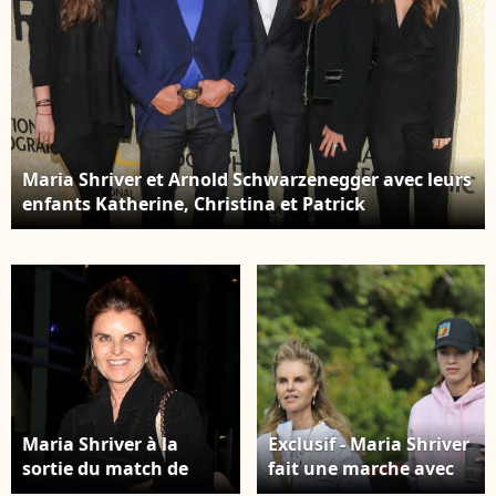
Maria Shriver et Arnold Schwarzenegger avec leurs
enfants Katherine, Christina et Patrick
Schwarzenegger à la soirée de présentation de la
série "The Long Road Home" à Los Angeles.
Maria Shriver à la
Exclusif - Maria Shriver
sortie du match de
fait une marche avec
NBA "LA Lakers - Utah
sa fille Christina