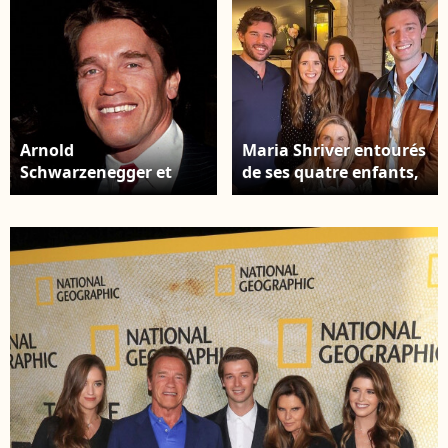
Arnold
Maria Shriver entourés
Schwarzenegger et
de ses quatre enfants,
Maria Shriver sont
nés de son mariage
désormais
avec Arnold
officiellement divorcés,
Schwarzenegger, sur
10 ans après leur
Instagram.
séparation initiale en
2011. Los Angeles, le 28
décembre 2021.