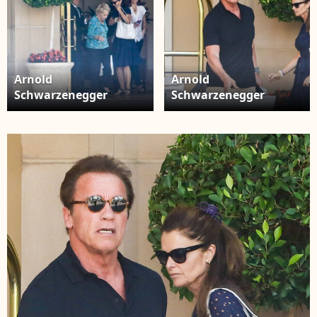
Arnold
Arnold
Schwarzenegger
Schwarzenegger
célébrait son 68e
célébrait son 68e
anniversaire entouré
anniversaire entouré
de son épouse dont il
de son épouse dont il
est séparé, Maria
est séparé Maria
Shriver ,ainsi que ses
Shriver,ainsi que ses
quatre enfants et sa
quatre enfants au
mère au Montage
Montage Hotel de
Hotel de Beverly Hills,
Beverly Hills, le 30
le 30 juillet 2015
juillet 2015