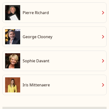
chevron_right
Pierre Richard
chevron_right
George Clooney
chevron_right
Sophie Davant
chevron_right
Iris Mittenaere