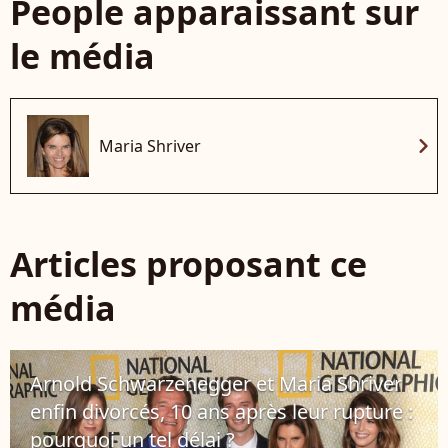
People apparaissant sur
le média
chevron_right
Maria Shriver
Articles proposant ce
média
Arnold Schwarzenegger et Maria Shriver
enfin divorcés, 10 ans après leur rupture :
pourquoi un tel délai ?