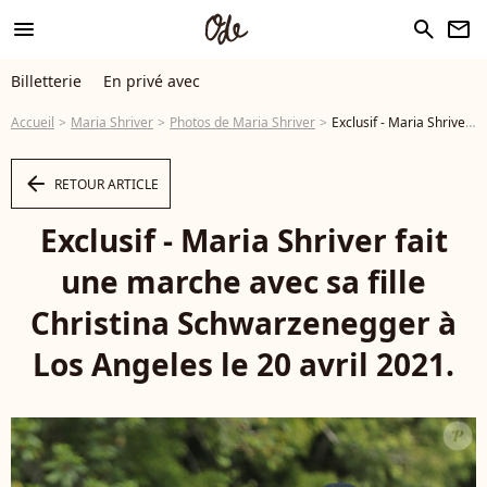
menu
search
newsletter
Billetterie
En privé avec
Accueil
Maria Shriver
Photos de Maria Shriver
Exclusif - Maria Shriver fait une marche avec sa fille Christina Schwarzenegger à Los Angeles le 20 avril 2021. - Photo
arrow_left
RETOUR ARTICLE
Exclusif - Maria Shriver fait
une marche avec sa fille
Christina Schwarzenegger à
Los Angeles le 20 avril 2021.