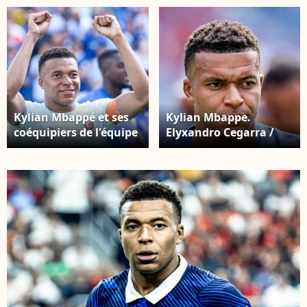
Instagram
Kylian Mbappé et ses
Kylian Mbappe.
coéquipiers de l'équipe
Elyxandro Cegarra /
de France saluent leurs
PsnewZ / Bestimage
supporters après leur
victoire 2-0 face au
Maroc, lors du quart de
finale de la Coupe du
monde de la FIFA 2026,
disputé au Boston
Stadium, à
Foxborough, le 9 juillet
2026. SPP / PsnewZ /
Bestimage