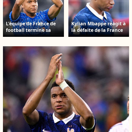
L'équipe de France de
Kylian Mbappe réagit à
football termine sa
la défaite de la France
campagne mondiale à
en Coupe du monde, le
la quatrième place
14 juillet 2026. ©
après un parcours
Bestimage
riche en
rebondissements.
Kylian Mbappe
applaudit les fans
durant la Coupe du
monde de la FIFA
pendant la demi-finale
France-Espagne. ©
Bestimage