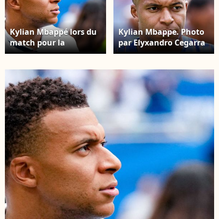
Kylian Mbappé lors du
Kylian Mbappe. Photo
match pour la
par Elyxandro Cegarra
troisième place de la
/ PsnewZ / Bestimage
Coupe du monde 2026
entre la France et
l'Angleterre, au Miami
Stadium de Miami
Gardens (Floride), le 18
juillet 2026. © SPP /
PsnewZ / Bestimage