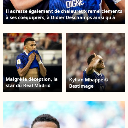
Il adresse également de chaleureux remerciements
à ses coéquipiers, à Didier Deschamps ainsi qu'à
l'ensemble du staff technique. L'équipe de France,
en partie réunie, durant le match France-Suède, le
30 juin, à l'occasion de la Coupe du monde 2026. ©
Bestimage
Malgré la déception, la
Kylian Mbappe ©
star du Real Madrid
Bestimage
donne déjà rendez-
vous aux Français pour
l'avenir de la sélection.
Kylian Mbappe ©
Bestimage