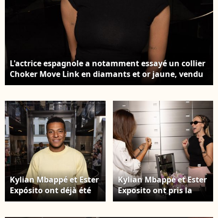
L'actrice espagnole a notamment essayé un collier
Choker Move Link en diamants et or jaune, vendu
19 800 euros. Kylian Mbappé et Ester Exposito ont
pris la pose dans la boutique de Valérie Messika.
Capture d'écran Instagram
Kylian Mbappé et Ester
Kylian Mbappé et Ester
Expósito ont déjà été
Exposito ont pris la
aperçus ensemble à
pose dans la boutique
plusieurs reprises ces
de Valérie Messika.