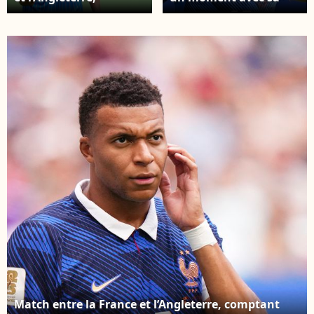
comptant pour la
mère Fayza Lamari et
rencontre de
Ester Expósito dans la
classement pour la 3e
boutique parisienne de
place de la Coupe du
la Maison Messika.
monde de la FIFA 2026,
Match entre la France
disputé au Miami
et l’Angleterre,
Stadium, à Miami,
comptant pour la
dans l’après-midi du
rencontre de
samedi 18 juillet 2026.
classement pour la 3e
(© SPP / Psnewz /
place de la Coupe du
Bestimage)
monde de la FIFA 2026,
disputé au Miami
Stadium, à Miami. (©
SPP / Psnewz /
Bestimage)
Match entre la France et l’Angleterre, comptant