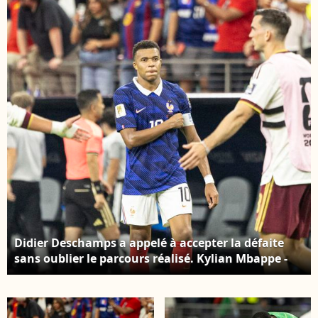
Bestimage
Miami Stadium, le 18
juillet 2026 à Miami
Gardens, aux États-
Unis. (Crédit photo : ©
Jose Breton/AFP7 via
ZUMA Press /
Bestimage Wire /
Bestimage)
Didier Deschamps a appelé à accepter la défaite
sans oublier le parcours réalisé. Kylian Mbappe -
Match de demi-finale "France - Espagne (2-0)" lors
de la Coupe du Monde FIFA 2026 (FIFA World Cup
2026), le 14 juillet 2026. Elyxandro Cegarra /