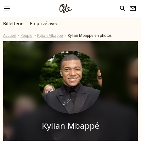
menu
search
newsletter
Billetterie
En privé avec
Accueil
People
Kylian Mbappé
Kylian Mbappé en photos
Kylian Mbappé