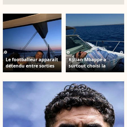
Le footballeur apparaît
Kylian Mbappé a
détendu entre sorties
surtout choisi la
en bateau, repas et
chanson Maladie, dont
soirées en plein air.
les paroles évoquent
Capture Kylian
une femme blonde.
Mbappé - Instagram
Capture Kylian
Mbappé - Instagram