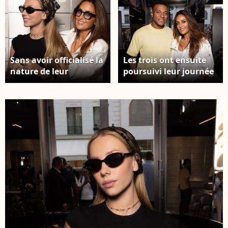
Sans avoir officialisé la
Les trois ont ensuite
nature de leur
poursuivi leur journée
relation, les deux
shopping dans les
personnalités
boutiques Jacquemus
continuent d'afficher
et Dior, avenue
une certaine
Montaigne. Kylian
complicité lors de leurs
Mbappé et Ester
apparitions publiques.
Exposito ont pris la
Kylian Mbappé et Ester
pose dans la boutique
Exposito ont pris la
de Valérie Messika.
pose dans la boutique
Capture d'écran
de Valérie Messika.
Instagram
Capture d'écran
Instagram