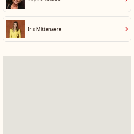
chevron_right
Iris Mittenaere