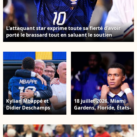
L'attaquant star exprime toute sa fierté d'avoir
porté le brassard tout en saluant le soutien
inconditionnel des supporters. Kylian Mbappé
salue le public du match France-Espagne, lors de la
Coupe du monde, le 14 juillet 2026. © Pablo
Morano/BSR Agency Arlington United States
Kylian Mbappé et
18 juillet 2026, Miami
Didier Deschamps
Gardens, Floride, États-
durant le match face à
Unis : le Français
la Suède, pendant la
Kylian Mbappé au
Coupe du Monde 2026,
match entre la France
le 30 juin 2026. ©
à l'Angleterre au