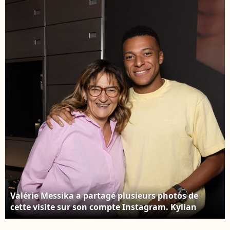
derniers mois. Kylian
Capture d'écran
Mbappé et Ester
Instagram
Exposito ont pris la
pose dans la boutique
de Valérie Messika.
Capture d'écran
Instagram
Valérie Messika a partagé plusieurs photos de
cette visite sur son compte Instagram. Kylian
Mbappé et Ester Exposito ont pris la pose dans la
boutique de Valérie Messika. Capture d'écran