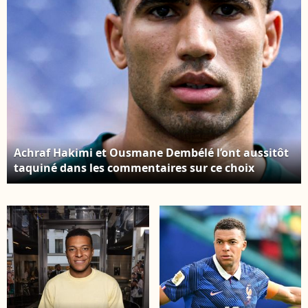
Achraf Hakimi et Ousmane Dembélé l’ont aussitôt
taquiné dans les commentaires sur ce choix
musical. Achraf Hakimi à l'échauffement d'avant-
match des joueurs de Maroc. Photo par Elyxandro
Cegarra / PsnewZ / Bestimage