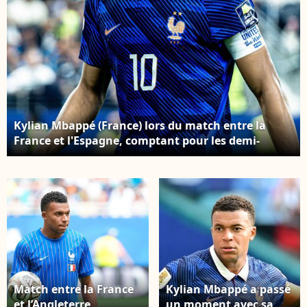
Kylian Mbappé (France) lors du match entre la
France et l'Espagne, comptant pour les demi-
finales de la Coupe du monde de la FIFA 2026,
disputé à l'AT&T Stadium d'Arlington, au Texas.
Imago/PsnewZ/Bestimage
Match entre la France
Kylian Mbappé a passé
et l’Angleterre,
un moment avec sa