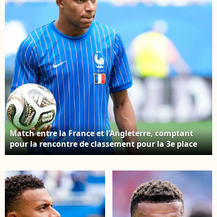
Photo par
Imago/PsnewZ/Bestimage
Match entre la France et l’Angleterre, comptant
pour la rencontre de classement pour la 3e place
de la Coupe du monde de la FIFA 2026, disputé au
Miami Stadium, à Miami, dans l’après-midi du
samedi 18 juillet 2026. © SPP / Psnewz / Bestimage