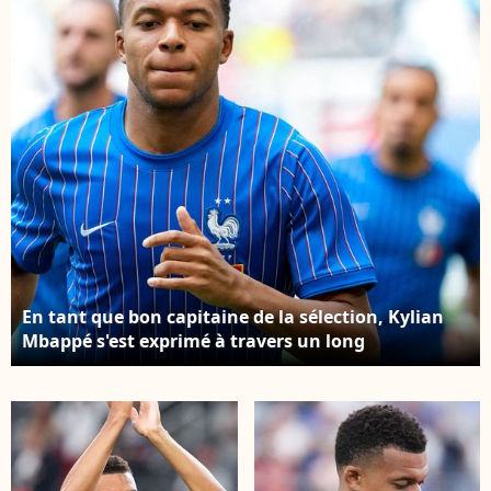
En tant que bon capitaine de la sélection, Kylian
Mbappé s'est exprimé à travers un long
communiqué émouvant. Kylian Mbappe s'échauffe
avant le match France-Angleterre pendant la
Coupe du monde 2026, le 18 juillet 2026. © SPP/
Psnewz / Bestimage