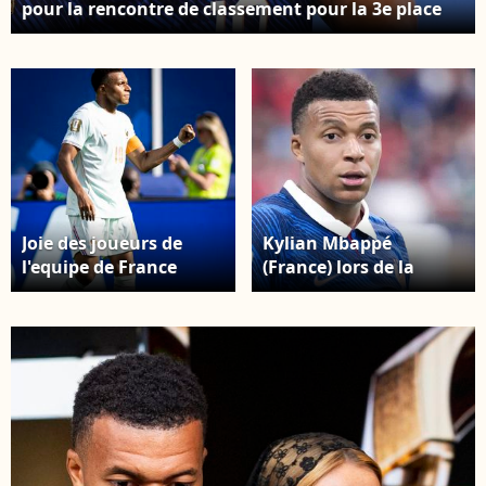
pour la rencontre de classement pour la 3e place
de la Coupe du monde de la FIFA 2026, disputé au
Miami Stadium, à Miami, dans l’après-midi du
samedi 18 juillet 2026. (© SPP / Psnewz /
Bestimage)
Joie des joueurs de
Kylian Mbappé
l'equipe de France
(France) lors de la
apres le but de Kylian
demi-finale de la
Mbappe. Elyxandro
Coupe du monde de la
Cegarra / PsnewZ /
FIFA 2026 entre la
Bestimage
France et l'Espagne,
disputée au Dallas
Stadium, à Arlington
(Texas, États-Unis), le
14 juillet 2026. SPP /
PsnewZ / Bestimage