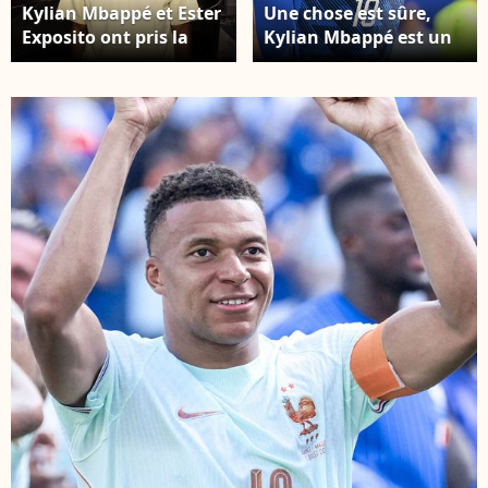
Kylian Mbappé et Ester
Une chose est sûre,
Exposito ont pris la
Kylian Mbappé est un
pose dans la boutique
homme épanoui
de Valérie Messika.
depuis peu Match
Capture d'écran
entre la France et
Instagram
l’Angleterre, comptant
pour la rencontre de
classement pour la 3e
place de la Coupe du
monde de la FIFA 2026,
disputé au Miami
Stadium, à Miami. ©
SPP / Psnewz /
Bestimage