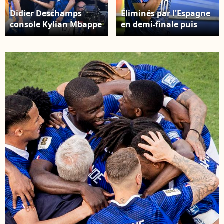
Didier Deschamps
Éliminés par l'Espagne
console Kylian Mbappe
en demi-finale puis
après la défaite de la
battus par l'Angleterre,
France face à
les Bleus concèdent
l'Espagne, en Coupe du
une amère désillusion.
monde, le 14 juillet
Kylian Mbappé durant
2026. © Bestimage
le match France-
Angleterre de la Coupe
du monde 2026, le 18
juillet 2026. © SPP/
Psnewz / Bestimage