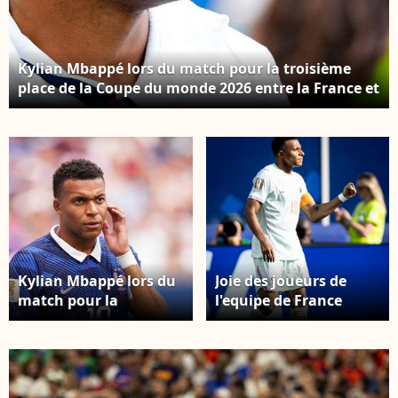
Kylian Mbappé lors du match pour la troisième
place de la Coupe du monde 2026 entre la France et
l'Angleterre, au Miami Stadium de Miami Gardens
(Floride), le 18 juillet 2026. © SPP / PsnewZ /
Bestimage
Kylian Mbappé lors du
Joie des joueurs de
match pour la
l'equipe de France
troisième place de la
apres le but de Kylian
Coupe du monde 2026
Mbappe. Elyxandro
entre la France et
Cegarra / PsnewZ /
l'Angleterre, au Miami
Bestimage
Stadium de Miami