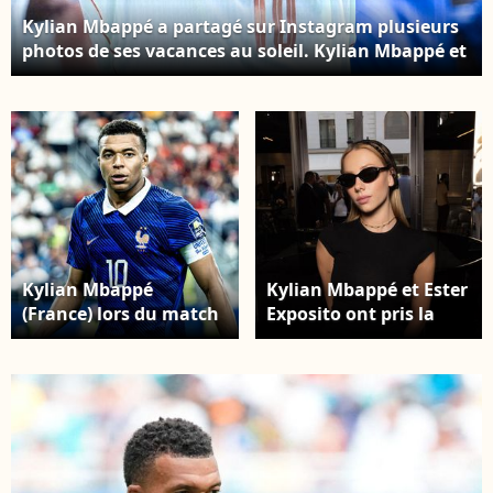
Kylian Mbappé a partagé sur Instagram plusieurs
photos de ses vacances au soleil. Kylian Mbappé et
ses coéquipiers de l'équipe de France saluent leurs
supporters après leur victoire 2-0 face au Maroc,
lors du quart de finale de la Coupe du monde de la
FIFA. Photo par SPP / PsnewZ / Bestimage
Kylian Mbappé
Kylian Mbappé et Ester
(France) lors du match
Exposito ont pris la
entre la France et
pose dans la boutique
l'Espagne, comptant
de Valérie Messika.
pour les demi-finales
Capture d'écran
de la Coupe du monde
Instagram
de la FIFA 2026, disputé
à l'AT&T Stadium
d'Arlington, au Texas.