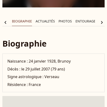
BIOGRAPHIE
ACTUALITÉS
PHOTOS
ENTOURAGE
FIL
chevron_left
chevron_right
Biographie
Naissance :
24 janvier 1928, Brunoy
Décès :
le 29 juillet 2007 (79 ans)
Signe astrologique :
Verseau
Résidence :
France