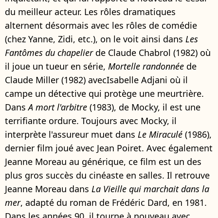
du meilleur acteur. Les rôles dramatiques
alternent désormais avec les rôles de comédie
(chez Yanne, Zidi, etc.), on le voit ainsi dans
Les
Fantômes du chapelier
de Claude Chabrol (1982) où
il joue un tueur en série,
Mortelle randonnée
de
Claude Miller (1982) avecIsabelle Adjani où il
campe un détective qui protège une meurtrière.
Dans
A mort l'arbitre
(1983), de Mocky, il est une
terrifiante ordure. Toujours avec Mocky, il
interprète l'assureur muet dans
Le Miraculé
(1986),
dernier film joué avec Jean Poiret. Avec également
Jeanne Moreau au générique, ce film est un des
plus gros succès du cinéaste en salles. Il retrouve
Jeanne Moreau dans
La Vieille qui marchait dans la
mer
, adapté du roman de Frédéric Dard, en 1981.
Dans les années 90, il tourne à nouveau avec