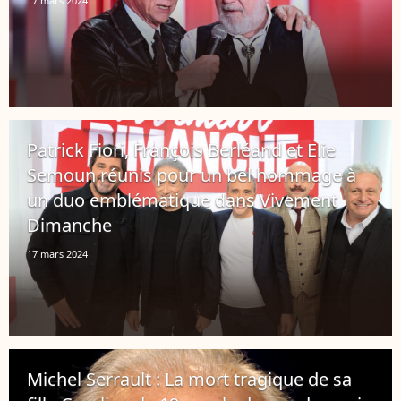
17 mars 2024
Patrick Fiori, François Berléand et Elie
Semoun réunis pour un bel hommage à
un duo emblématique dans Vivement
Dimanche
17 mars 2024
Michel Serrault : La mort tragique de sa