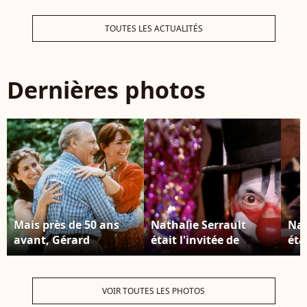
TOUTES LES ACTUALITÉS
Dernières photos
Mais près de 50 ans
Nathalie Serrault
Nat
avant, Gérard
était l'invitée de
éta
Darmon est devenu le
Michel Drucker dans
Mic
père de Virginie (En
"Vivement Dimanche"
"V
rouge sur la photo
sur France 3.
sur
VOIR TOUTES LES PHOTOS
tirée du film Le