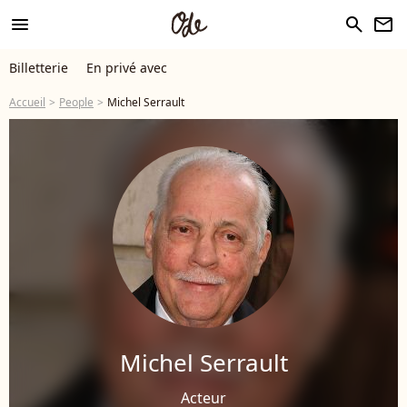
menu
search
newsletter
Billetterie
En privé avec
Accueil
People
Michel Serrault
Michel Serrault
Acteur