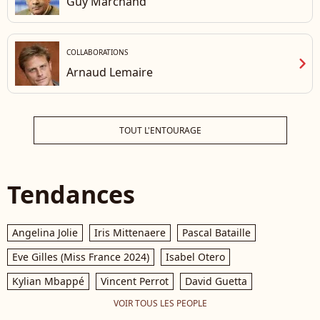
Guy Marchand
COLLABORATIONS
chevron_right
Arnaud Lemaire
TOUT L'ENTOURAGE
Tendances
Angelina Jolie
Iris Mittenaere
Pascal Bataille
Eve Gilles (Miss France 2024)
Isabel Otero
Kylian Mbappé
Vincent Perrot
David Guetta
VOIR TOUS LES PEOPLE