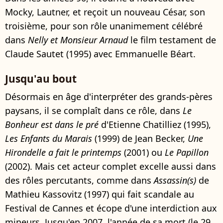
Mocky, Lautner, et reçoit un nouveau César, son
troisième, pour son rôle unanimement célébré
dans
Nelly et Monsieur Arnaud
le film testament de
Claude Sautet (1995) avec Emmanuelle Béart.
Jusqu'au bout
Désormais en âge d'interpréter des grands-pères
paysans, il se complaît dans ce rôle, dans
Le
Bonheur est dans le pré
d'Etienne Chatilliez (1995),
Les Enfants du Marais
(1999) de Jean Becker,
Une
Hirondelle a fait le printemps
(2001) ou
Le Papillon
(2002). Mais cet acteur complet excelle aussi dans
des rôles percutants, comme dans
Assassin(s)
de
Mathieu Kassovitz (1997) qui fait scandale au
Festival de Cannes et écope d'une interdiction aux
mineurs. Jusqu'en 2007, l'année de sa mort (le 29