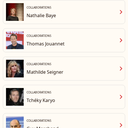
COLLABORATIONS
chevron_right
Nathalie Baye
COLLABORATIONS
chevron_right
Thomas Jouannet
COLLABORATIONS
chevron_right
Mathilde Seigner
COLLABORATIONS
chevron_right
Tchéky Karyo
COLLABORATIONS
chevron_right