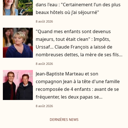
dans l'eau : "Certainement l’un des plus
beaux hôtels où j’ai séjourné"
8 août 2026
"Quand mes enfants sont devenus
majeurs, tout était clean" : Impôts,
Urssaf... Claude François a laissé de
nombreuses dettes, la mère de ses fils
s'est occupée de tout
8 août 2026
Jean-Baptiste Marteau et son
compagnon Jean à la tête d'une famille
recomposée de 4 enfants : avant de se
fréquenter, les deux papas se
connaissaient depuis des années
8 août 2026
DERNIÈRES NEWS