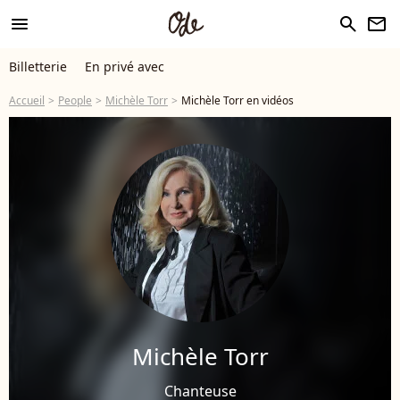
menu
search
newsletter
Billetterie
En privé avec
Accueil
People
Michèle Torr
Michèle Torr en vidéos
Michèle Torr
Chanteuse