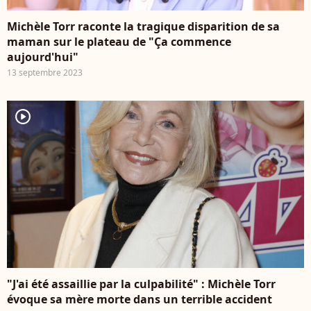
Michèle Torr raconte la tragique disparition de sa
maman sur le plateau de "Ça commence
aujourd'hui"
13 septembre 2023
player2
"J'ai été assaillie par la culpabilité" : Michèle Torr
évoque sa mère morte dans un terrible accident