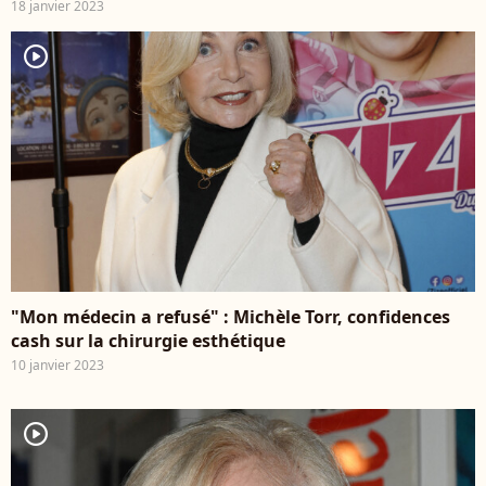
18 janvier 2023
player2
"Mon médecin a refusé" : Michèle Torr, confidences
cash sur la chirurgie esthétique
10 janvier 2023
player2