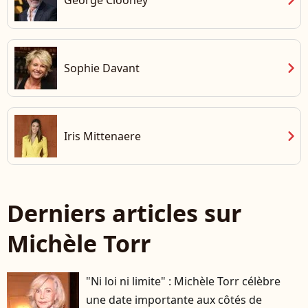
chevron_right
Sophie Davant
chevron_right
Iris Mittenaere
Derniers articles sur
Michèle Torr
"Ni loi ni limite" : Michèle Torr célèbre
une date importante aux côtés de