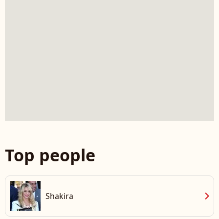
Top people
chevron_right
Shakira