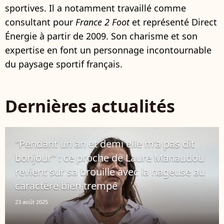
sportives. Il a notamment travaillé comme
consultant pour
France 2 Foot
et représenté Direct
Énergie à partir de 2009. Son charisme et son
expertise en font un personnage incontournable
du paysage sportif français.
Dernières actualités
"Pendant un an et demi elle m’a pas dit
bonjour" : ce proche de Laure Manaudou
revient sur sa brouille avec la nageuse au
caractère bien trempé
23 août 2025