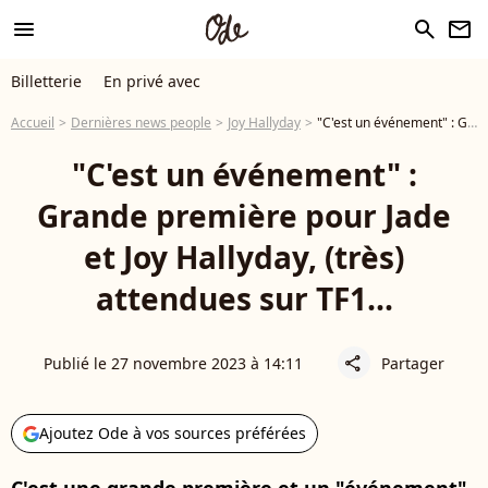
menu
search
newsletter
Billetterie
En privé avec
Accueil
Dernières news people
Joy Hallyday
"C'est un événement" : Grande première pour Jade et Joy Hallyday, (très) attendues sur TF1...
"C'est un événement" :
Grande première pour Jade
et Joy Hallyday, (très)
attendues sur TF1...
Publié le 27 novembre 2023 à 14:11
Partager
share
Ajoutez Ode à vos sources préférées