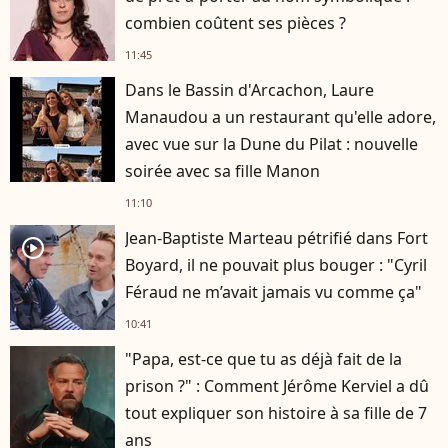
combien coûtent ses pièces ?
11:45
Dans le Bassin d'Arcachon, Laure
Manaudou a un restaurant qu'elle adore,
avec vue sur la Dune du Pilat : nouvelle
soirée avec sa fille Manon
11:10
Jean-Baptiste Marteau pétrifié dans Fort
player2
Boyard, il ne pouvait plus bouger : "Cyril
Féraud ne m’avait jamais vu comme ça"
10:41
"Papa, est-ce que tu as déjà fait de la
prison ?" : Comment Jérôme Kerviel a dû
tout expliquer son histoire à sa fille de 7
ans