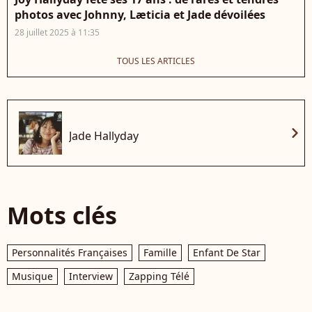
photos avec Johnny, Læticia et Jade dévoilées
28 juillet 2025 à 11:35
TOUS LES ARTICLES
chevron_right
Jade Hallyday
Mots clés
Personnalités Françaises
Famille
Enfant De Star
Musique
Interview
Zapping Télé