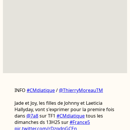
INFO
#CMdiatique
/
@ThierryMoreauTM
Jade et Joy, les filles de Johnny et Laeticia
Hallyday, vont s'exprimer pour la premire fois
dans
@7a8
sur TF1
#CMdiatique
tous les
dimanches ds 13H25 sur
#France5
pic.twitter.com/rDzpdnGCEn