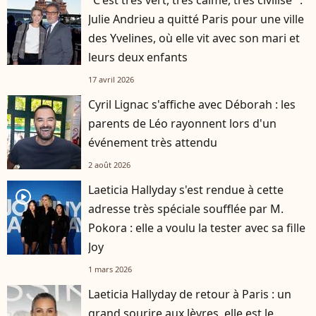
"C'est très vert, très calme, très civilisé" :
Julie Andrieu a quitté Paris pour une ville
des Yvelines, où elle vit avec son mari et
leurs deux enfants
17 avril 2026
Cyril Lignac s'affiche avec Déborah : les
parents de Léo rayonnent lors d'un
événement très attendu
2 août 2026
Laeticia Hallyday s'est rendue à cette
player2
adresse très spéciale soufflée par M.
Pokora : elle a voulu la tester avec sa fille
Joy
1 mars 2026
Laeticia Hallyday de retour à Paris : un
grand sourire aux lèvres, elle est le