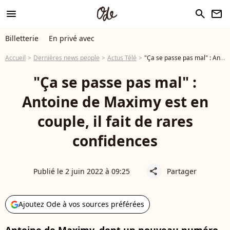
menu
search
newsletter
Billetterie
En privé avec
Accueil
Dernières news people
Actus Télé
"Ça se passe pas mal" : Antoine de Maximy est en couple, il fait de rares confidences
"Ça se passe pas mal" :
Antoine de Maximy est en
couple, il fait de rares
confidences
Publié le 2 juin 2022 à 09:25
Partager
share
Ajoutez Ode à vos sources préférées