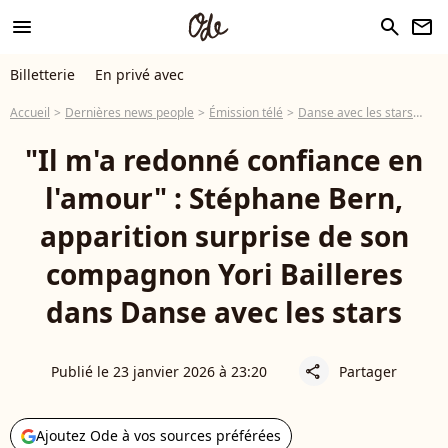
menu
search
newsletter
Billetterie
En privé avec
Accueil
Dernières news people
Émission télé
Danse avec les stars
"Il
"Il m'a redonné confiance en
l'amour" : Stéphane Bern,
apparition surprise de son
compagnon Yori Bailleres
dans Danse avec les stars
Publié le 23 janvier 2026 à 23:20
Partager
share
Ajoutez Ode à vos sources préférées