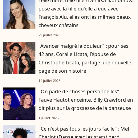
Telle mère, telle fille ! Denitsa Ikonomova
pose avec la fille qu'elle a eue avec
François Alu, elles ont les mêmes beaux
cheveux châtains
29 juillet 2026
"Avancer malgré la douleur" : pour ses
42 ans, Coralie Licata, l’épouse de
Christophe Licata, partage une nouvelle
page de son histoire
14 juillet 2026
"On parle de choses personnelles" :
Fauve Hautot enceinte, Billy Crawford en
dit plus sur la grossesse de la danseuse
1 juillet 2026
"Ce n'est pas tous les jours facile" : Mel
player2
Charlot (Danse avec les stars) perd