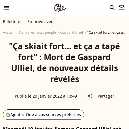
menu
search
newsletter
Billetterie
En privé avec
Accueil
Dernières news people
Gaspard Ulliel
"Ça skiait fort... et ça a tapé fort" : Mort de Gaspard Ulliel, de nouveaux détails révélés
"Ça skiait fort... et ça a tapé
fort" : Mort de Gaspard
Ulliel, de nouveaux détails
révélés
Publié le 20 janvier 2022 à 10:49
Partager
share
Ajoutez Ode à vos sources préférées