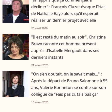
“J’ai appris que ça commençait à
player2
décliner” : François Cluzet évoque l’état
de Nathalie Baye alors qu’il espérait
réaliser un dernier projet avec elle
26 avril 2026
"Il est resté du matin au soir", Christine
Bravo raconte cet homme présent
auprès d’Isabelle Mergault dans ses
derniers instants
21 mars 2026
"On s’en doutait, on le savait mais..." :
Après le départ de Bruno Salomone à 55
ans, Valérie Bonneton se confie sur son
collègue de "Fais pas ci, fais pas ça"
15 mars 2026