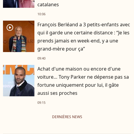
catalanes
10:06
François Berléand a 3 petits-enfants avec
player2
qui il garde une certaine distance : “Je les
prends jamais en week-end, y a une
grand-mère pour ça”
09:40
Achat d'une maison ou encore d'une
voiture… Tony Parker ne dépense pas sa
fortune uniquement pour lui, il gâte
aussi ses proches
09:15
DERNIÈRES NEWS