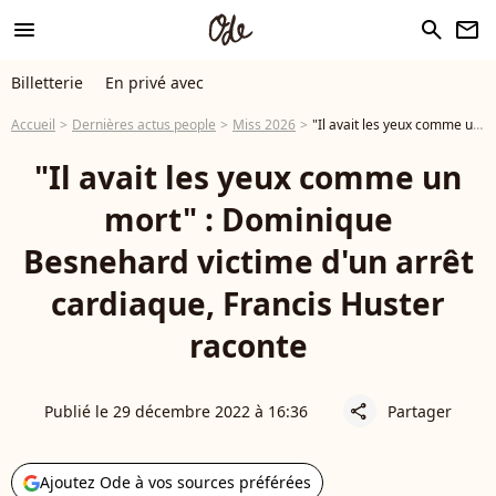
menu
search
newsletter
Billetterie
En privé avec
Accueil
Dernières actus people
Miss 2026
"Il avait les yeux comme un mort" : Dominique Besnehard victime d'un arrêt cardiaque, Francis Huster raconte
"Il avait les yeux comme un
mort" : Dominique
Besnehard victime d'un arrêt
cardiaque, Francis Huster
raconte
Publié le 29 décembre 2022 à 16:36
Partager
share
Ajoutez Ode à vos sources préférées