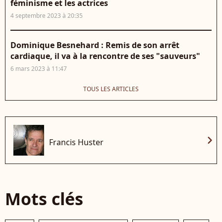
féminisme et les actrices
4 septembre 2023 à 20:35
Dominique Besnehard : Remis de son arrêt
cardiaque, il va à la rencontre de ses "sauveurs"
6 mars 2023 à 11:47
TOUS LES ARTICLES
chevron_right
Francis Huster
Mots clés