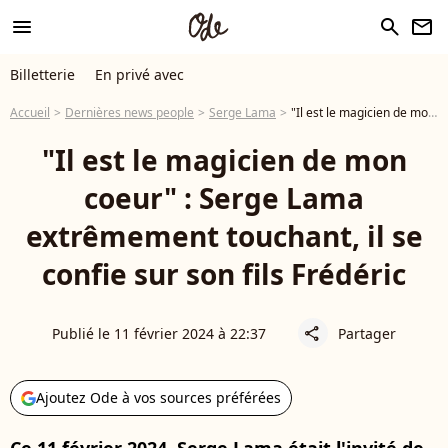
menu
search
newsletter
Billetterie
En privé avec
Accueil
Dernières news people
Serge Lama
"Il est le magicien de mon coeur" : Serge Lama extrêmement touchant, il se confie sur son fils Frédéric
"Il est le magicien de mon
coeur" : Serge Lama
extrêmement touchant, il se
confie sur son fils Frédéric
Publié le 11 février 2024 à 22:37
Partager
share
Ajoutez Ode à vos sources préférées