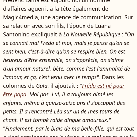
d'affaires aguerri, à la tête également de
Magic4media, une agence de communication. Sur
sa relation avec son fils, l'époux de Luana
Santonino expliquait à
La Nouvelle République
:
"On
se connaît mal Frédo et moi, mais je pense qu'on se
sent bien, c'est-à-dire qu'on se respire bien. On est
heureux d'être ensemble, on s'apprécie, on s'aime
d'un amour naturel, bête, comme l'est l'animalité de
l'amour, et ça, c'est venu avec le temps".
Dans les
colonnes de
Gala
, il ajoutait :
"
Frédo est né pour
être papa
. Moi pas. Lui, il a toujours aimé les
enfants, même à quinze-seize ans il s'occupait des
petits. Il a rencontré Léa sur un de mes tours de
chant. Il est tombé raide dingue amoureux."
"
Finalement, par le biais de ma belle-fille, qui est tout
autant passionnée par le violon que moi par ce que je