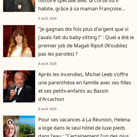
histoire spéciale avec la Corse où il
habite, grâce à sa maman Françoise
Hardy
8 août 2026
"Je gagnais dix fois plus d'argent que si
j'avais fait du baby-sitting !" : Quel a été le
premier job de Magali Ripoll (N'oubliez
pas les paroles) ?
8 août 2026
Après les incendies, Michel Leeb s’offre
une parenthèse en famille avec ses filles
et ses petits-enfants au Bassin
d'Arcachon
8 août 2026
Pour ses vacances à La Réunion, Helena
player2
a logé dans le seul hôtel de luxe pieds
dans l'eau : "Certainement l’un des plus