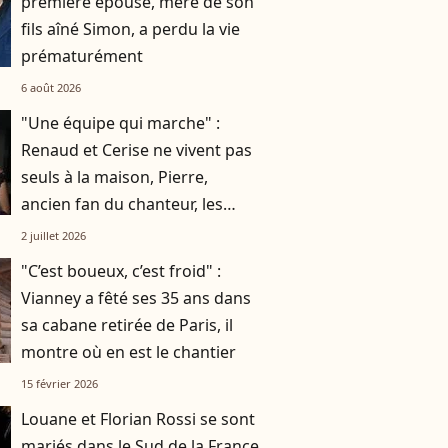
première épouse, mère de son
fils aîné Simon, a perdu la vie
prématurément
6 août 2026
"Une équipe qui marche" :
Renaud et Cerise ne vivent pas
seuls à la maison, Pierre,
ancien fan du chanteur, les
accompagne au quotidien
2 juillet 2026
"C’est boueux, c’est froid" :
Vianney a fêté ses 35 ans dans
sa cabane retirée de Paris, il
montre où en est le chantier
15 février 2026
Louane et Florian Rossi se sont
mariés dans le Sud de la France