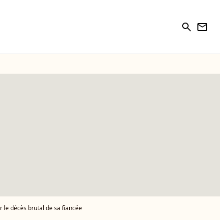
search
newsletter
r le décès brutal de sa fiancée