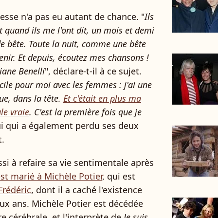
esse n'a pas eu autant de chance.
"
Ils
t quand ils me l'ont dit, un mois et demi
 de bête. Toute la nuit, comme une bête
evenir. Et depuis, écoutez mes chansons !
iane Benelli
", déclare-t-il à ce sujet.
icile pour moi avec les femmes : j'ai une
ue, dans la tête.
Et c'était en plus ma
le vraie
. C'est la première fois que je
 lui qui a également perdu ses deux
t.
si à refaire sa vie sentimentale après
'est marié à Michèle Potier
, qui est
 Frédéric
, dont il a caché l'existence
x ans. Michèle Potier est décédée
e cérébrale, et l'interprète de
Je suis