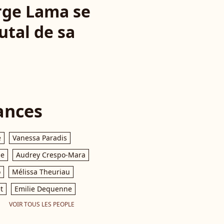
erge Lama se
utal de sa
ances
e
Vanessa Paradis
le
Audrey Crespo-Mara
o
Mélissa Theuriau
t
Emilie Dequenne
VOIR TOUS LES PEOPLE