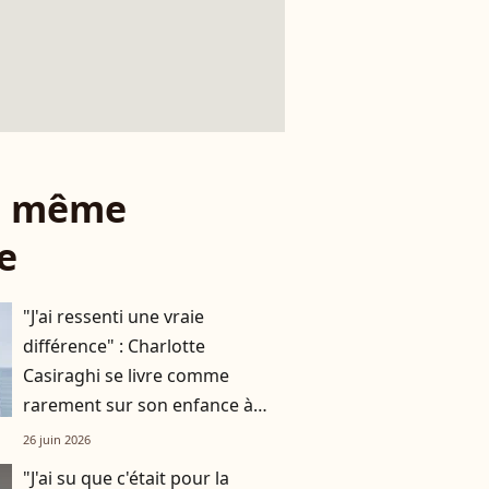
le même
e
"J'ai ressenti une vraie
différence" : Charlotte
Casiraghi se livre comme
rarement sur son enfance à
Monaco
26 juin 2026
"J'ai su que c'était pour la