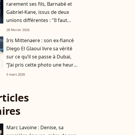
rarement ses fils, Barnabé et
Gabriel-Kane, issus de deux
unions différentes : "Il faut
qu’ils soient..."
28 février 2026
Iris Mittenaere : son ex-fiancé
Diego El Glaoui livre sa vérité
sur ce qu’il se passe à Dubaï,
“J’ai pris cette photo une heure
après"
5 mars 2026
rticles
aires
Marc Lavoine : Denise, sa