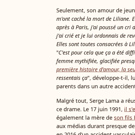
Seulement, son amour de jeun
m'ont caché la mort de Liliane. E
après à Paris, j'ai poussé un cri
j'ai crié et je lui ordonnais de r
Elles sont toutes consacrées à Lil
"
C'est pour cela que ça a été diff
femme mythifiée, glacifiée presq
première histoire d'amour, la seu
ressentais ça
", développe-t-il,
parents dans un autre acciden
Malgré tout, Serge Lama a réus
ce drame.
Le
17 juin 1991
,
il s
également la mère de
son fils
aux médias durant presque deu
en 2016 d'un accident vasculair