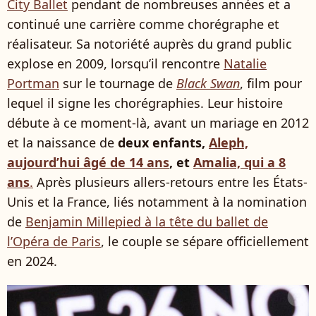
City Ballet
pendant de nombreuses années et a
continué une carrière comme chorégraphe et
réalisateur. Sa notoriété auprès du grand public
explose en 2009, lorsqu’il rencontre
Natalie
Portman
sur le tournage de
Black Swan
, film pour
lequel il signe les chorégraphies. Leur histoire
débute à ce moment-là, avant un mariage en 2012
et la naissance de
deux enfants,
Aleph,
aujourd’hui âgé de 14 ans
, et
Amalia, qui a 8
ans
.
Après plusieurs allers-retours entre les États-
Unis et la France, liés notamment à la nomination
de
Benjamin Millepied à la tête du ballet de
l’Opéra de Paris
, le couple se sépare officiellement
en 2024.