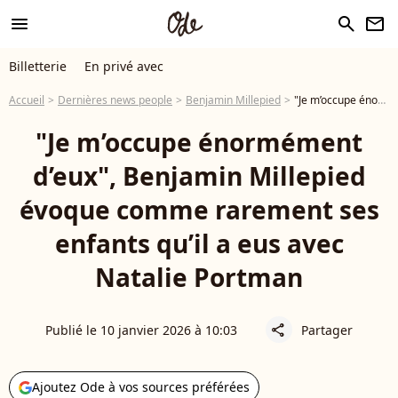
menu
search
newsletter
Billetterie
En privé avec
Accueil
Dernières news people
Benjamin Millepied
"Je m’occupe énormément d’eux", Benjamin Millepied évoque comme rarement ses enfants qu’il a eus avec Natalie Portman
"Je m’occupe énormément
d’eux", Benjamin Millepied
évoque comme rarement ses
enfants qu’il a eus avec
Natalie Portman
Publié le 10 janvier 2026 à 10:03
Partager
share
Ajoutez Ode à vos sources préférées