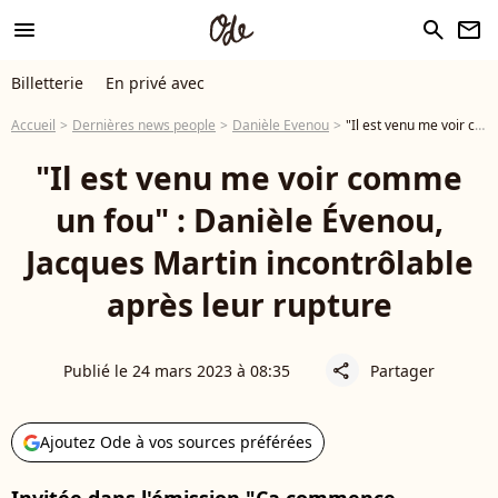
menu
search
newsletter
Billetterie
En privé avec
Accueil
Dernières news people
Danièle Evenou
"Il est venu me voir comme un fou" : Danièle Évenou, Jacques Martin incontrôlable après leur rupture
"Il est venu me voir comme
un fou" : Danièle Évenou,
Jacques Martin incontrôlable
après leur rupture
Publié le 24 mars 2023 à 08:35
Partager
share
Ajoutez Ode à vos sources préférées