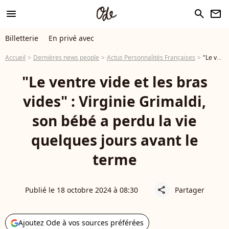
menu
search
newsletter
Billetterie
En privé avec
Accueil
Dernières news people
Actus Personnalités Françaises
"Le ventre vide et les bras vides" : Virginie Grimaldi, son bébé a perdu la vie quelques jours avant le terme
"Le ventre vide et les bras
vides" : Virginie Grimaldi,
son bébé a perdu la vie
quelques jours avant le
terme
Publié le 18 octobre 2024 à 08:30
Partager
share
Ajoutez Ode à vos sources préférées