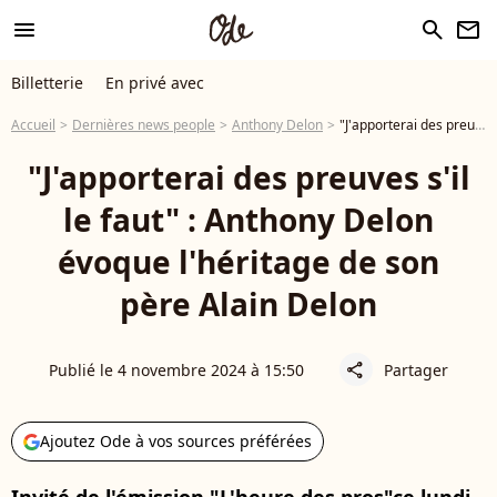
menu
search
newsletter
Billetterie
En privé avec
Accueil
Dernières news people
Anthony Delon
"J'apporterai des preuves s'il le faut" : Anthony Delon évoque l'héritage de son père Alain Delon
"J'apporterai des preuves s'il
le faut" : Anthony Delon
évoque l'héritage de son
père Alain Delon
Publié le 4 novembre 2024 à 15:50
Partager
share
Ajoutez Ode à vos sources préférées