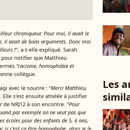
eilleur chroniqueur. Pour moi, il avait le
me, il avait de bons arguments. Donc moi
lleurs !
", a-t-elle expliqué. Sarah
 pour notifier que Matthieu
 termes
"racisme, homophobie et
ienne collègue.
Les a
gi avec le sourire : "
Merci Matthieu,
simil
". Elle s'est ensuite attelée à justifier
ur de NRJ12 à son encontre. "
Pour
quand par exemple on ne veut pas que
s écoles pour des enfants de 5, 6 ans,
si c'est ça être homophobe, alors je le