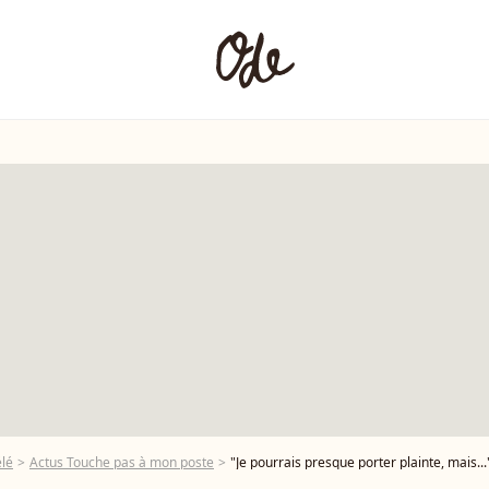
élé
Actus Touche pas à mon poste
"Je pourrais presque porter plainte, mais..." : Danielle Moreau cibl