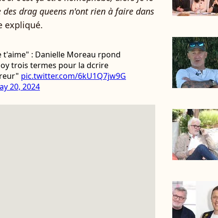
 des drag queens n'ont rien à faire dans
le expliqué.
e t'aime" : Danielle Moreau rpond
oy trois termes pour la dcrire
greur"
pic.twitter.com/6kU1Q7jw9G
ay 20, 2024