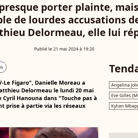
presque porter plainte, mais.
le de lourdes accusations de
thieu Delormeau, elle lui ré
Publié le 21 mai 2024 à 19:20
Tend
es
V-Le Figaro", Danielle Moreau a
Angelina Joli
atthieu Delormeau le lundi 20 mai
Eve Gilles (M
e Cyril Hanouna dans "Touche pas à
 prise à partie via les réseaux
Kylian Mbap