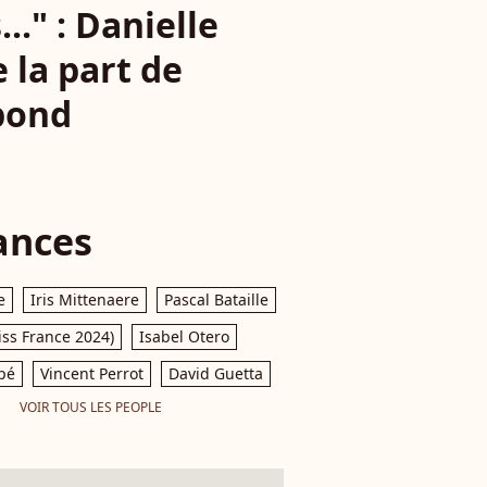
.." : Danielle
 la part de
pond
ances
e
Iris Mittenaere
Pascal Bataille
iss France 2024)
Isabel Otero
pé
Vincent Perrot
David Guetta
VOIR TOUS LES PEOPLE