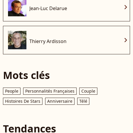
chevron_right
Jean-Luc Delarue
chevron_right
Thierry Ardisson
Mots clés
People
Personnalités Françaises
Couple
Histoires De Stars
Anniversaire
Télé
Tendances