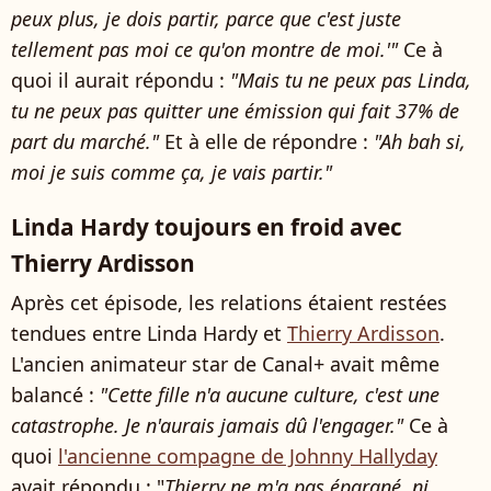
peux plus, je dois partir, parce que c'est juste
tellement pas moi ce qu'on montre de moi.'"
Ce à
quoi il aurait répondu :
"
Mais tu ne peux pas Linda,
tu ne peux pas quitter une émission qui fait 37% de
part du marché."
Et à elle de répondre :
"
Ah bah si,
moi je suis comme ça, je vais partir."
Linda Hardy toujours en froid avec
Thierry Ardisson
Après cet épisode, les relations étaient restées
tendues entre Linda Hardy et
Thierry Ardisson
.
L'ancien animateur star de Canal+ avait même
balancé :
"Cette fille n'a aucune culture, c'est une
catastrophe. Je n'aurais jamais dû l'engager."
Ce à
quoi
l'ancienne compagne de Johnny Hallyday
avait répondu : "
Thierry ne m'a pas épargné, ni