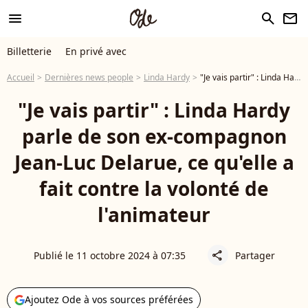
menu
search
newsletter
Billetterie
En privé avec
Accueil
Dernières news people
Linda Hardy
"Je vais partir" : Linda Hardy parle de son ex-compagnon Jean-Luc Delarue, ce qu'elle a fait contre la volonté de l'animateur
"Je vais partir" : Linda Hardy
parle de son ex-compagnon
Jean-Luc Delarue, ce qu'elle a
fait contre la volonté de
l'animateur
Publié le 11 octobre 2024 à 07:35
Partager
share
Ajoutez Ode à vos sources préférées