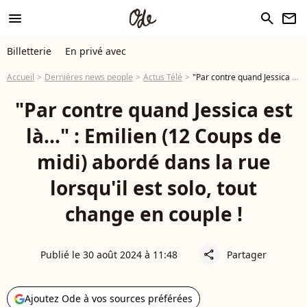
menu
search
newsletter
Billetterie
En privé avec
Accueil
Dernières news people
Actus Télé
"Par contre quand Jessica est là..." : Emilien (12 Coups de midi) abordé dans la rue lorsqu'il est solo, tout change en couple !
"Par contre quand Jessica est
là..." : Emilien (12 Coups de
midi) abordé dans la rue
lorsqu'il est solo, tout
change en couple !
Publié le 30 août 2024 à 11:48
Partager
share
Ajoutez Ode à vos sources préférées