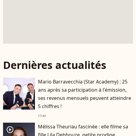
Dernières actualités
Mario Barravecchia (Star Academy) : 25
ans après sa participation à l'émission,
ses revenus mensuels peuvent atteindre
5 chiffres !
17:41
Mélissa Theuriau fascinée : elle filme sa
player2
fille Lila Debbouze, petite prodige