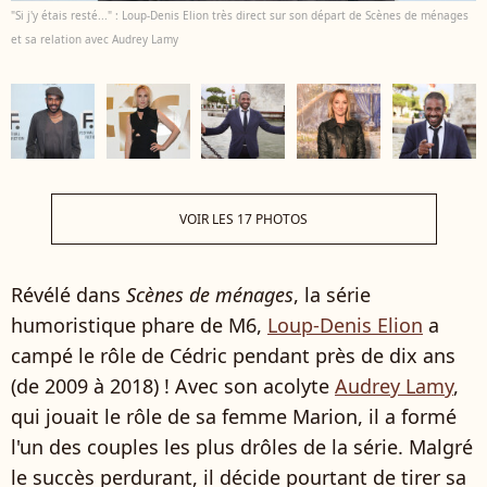
"Si j'y étais resté..." : Loup-Denis Elion très direct sur son départ de Scènes de ménages
et sa relation avec Audrey Lamy
VOIR LES 17 PHOTOS
Révélé dans
Scènes de ménages
, la série
humoristique phare de M6,
Loup-Denis Elion
a
campé le rôle de Cédric pendant près de dix ans
(de 2009 à 2018) ! Avec son acolyte
Audrey Lamy
,
qui jouait le rôle de sa femme Marion, il a formé
l'un des couples les plus drôles de la série. Malgré
le succès perdurant, il décide pourtant de tirer sa