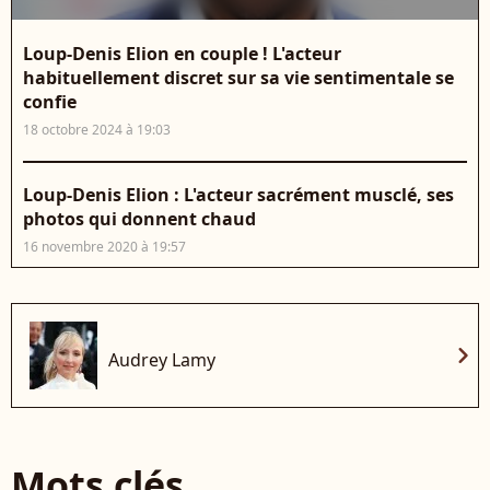
Loup-Denis Elion en couple ! L'acteur
habituellement discret sur sa vie sentimentale se
confie
18 octobre 2024 à 19:03
Loup-Denis Elion : L'acteur sacrément musclé, ses
photos qui donnent chaud
16 novembre 2020 à 19:57
chevron_right
Audrey Lamy
Mots clés