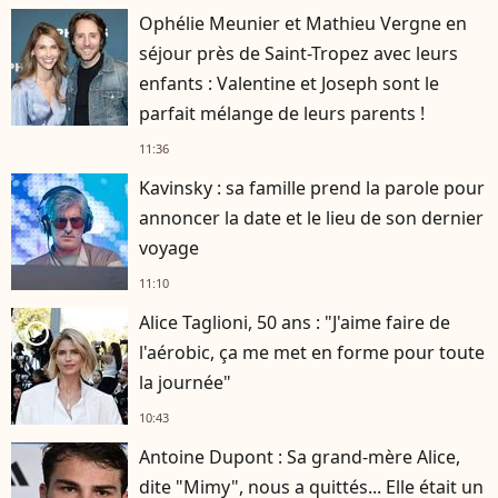
Ophélie Meunier et Mathieu Vergne en
séjour près de Saint-Tropez avec leurs
enfants : Valentine et Joseph sont le
parfait mélange de leurs parents !
11:36
Kavinsky : sa famille prend la parole pour
annoncer la date et le lieu de son dernier
voyage
11:10
Alice Taglioni, 50 ans : "J'aime faire de
player2
l'aérobic, ça me met en forme pour toute
la journée"
10:43
Antoine Dupont : Sa grand-mère Alice,
dite "Mimy", nous a quittés... Elle était un