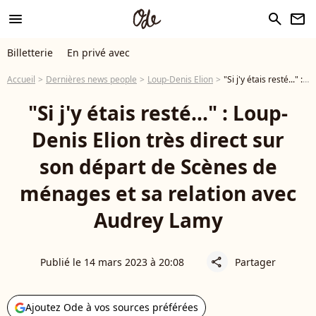
menu
search
newsletter
Billetterie
En privé avec
Accueil
Dernières news people
Loup-Denis Elion
"Si j'y étais resté..." : Loup-Denis Elion très direct sur son départ de Scènes de ménages et sa relation avec Audrey Lamy
"Si j'y étais resté..." : Loup-
Denis Elion très direct sur
son départ de Scènes de
ménages et sa relation avec
Audrey Lamy
Publié le 14 mars 2023 à 20:08
Partager
share
Ajoutez Ode à vos sources préférées